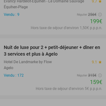
Evancy Hardelot-Equihen - Le Domaine Sauvage
9.7
star
Équihen-Plage
Vendu : 9
256€
Régulier
199€
Hors taxe de séjour d'environ 1,50€ p.p.p.n.
favorite_border
Nuit de luxe pour 2 + petit-déjeuner + dîner en
50%
3 services et plus à Agelo
Hotel De Landmarke by Flow
9.1
star
Agelo
Vendu : 172
315€
Régulier
159€
Hors taxe de séjour d'environ 5€ p.p.p.n.
favorite_border