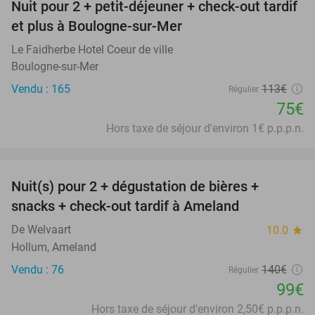
Nuit pour 2 + petit-déjeuner + check-out tardif
34%
et plus à Boulogne-sur-Mer
Le Faidherbe Hotel Coeur de ville
Boulogne-sur-Mer
Vendu : 165
113€
Régulier
75€
Hors taxe de séjour d'environ 1€ p.p.p.n.
favorite_border
Nuit(s) pour 2 + dégustation de bières +
29%
snacks + check-out tardif à Ameland
De Welvaart
10.0
star
Hollum, Ameland
Vendu : 76
140€
Régulier
99€
Hors taxe de séjour d'environ 2,50€ p.p.p.n.