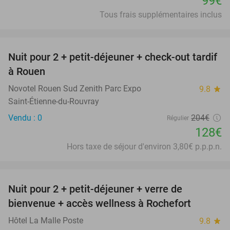
99€
Tous frais supplémentaires inclus
favorite_border
Nuit pour 2 + petit-déjeuner + check-out tardif
37%
à Rouen
Novotel Rouen Sud Zenith Parc Expo
9.8
star
Saint-Étienne-du-Rouvray
Vendu : 0
204€
Régulier
128€
Hors taxe de séjour d'environ 3,80€ p.p.p.n.
favorite_border
Nuit pour 2 + petit-déjeuner + verre de
49%
bienvenue + accès wellness à Rochefort
Hôtel La Malle Poste
9.8
star