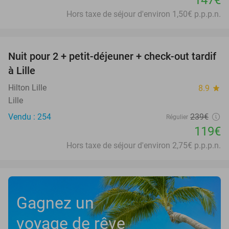
Hors taxe de séjour d'environ 1,50€ p.p.p.n.
favorite_border
Nuit pour 2 + petit-déjeuner + check-out tardif
50%
à Lille
Hilton Lille
8.9
star
Lille
Vendu : 254
239€
Régulier
119€
Hors taxe de séjour d'environ 2,75€ p.p.p.n.
Gagnez un
voyage de rêve