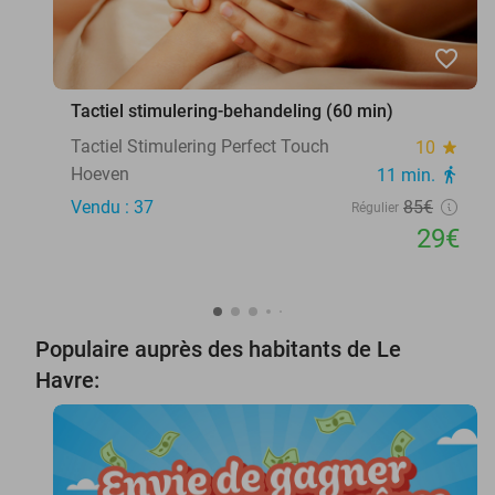
favorite_border
Tactiel stimulering-behandeling (60 min)
Tactiel Stimulering Perfect Touch
10
star
Hoeven
11 min.
directions_walk
Vendu : 37
85€
Régulier
29€
Populaire auprès des habitants de Le
Havre: