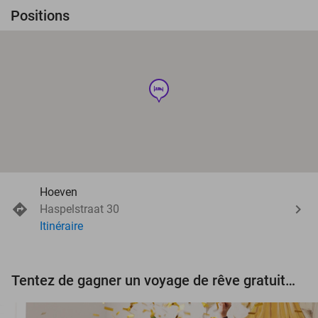
Positions
hotel
Hoeven
Haspelstraat 30
Itinéraire
Tentez de gagner un voyage de rêve gratuit d'une valeur de 3.000 € !