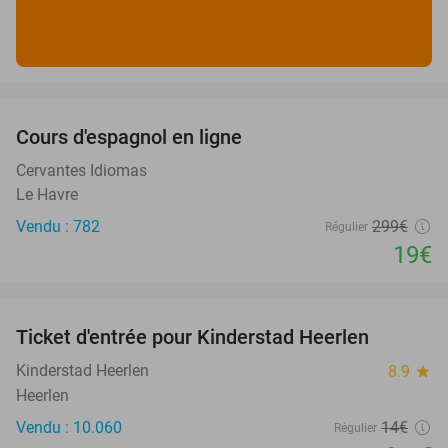
favorite_border
Cours d'espagnol en ligne
94%
Cervantes Idiomas
Le Havre
Vendu : 782
299€
Régulier
19€
favorite_border
Ticket d'entrée pour Kinderstad Heerlen
32%
Kinderstad Heerlen
8.9
star
Heerlen
Vendu : 10.060
14€
Régulier