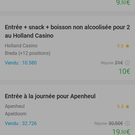
9
€
,50
favorite_border
Entrée + snack + boisson non alcoolisée pour 2
52%
au Holland Casino
Holland Casino
9.6
star
Breda (+12 positions)
Vendu : 10.580
21€
Régulier
10€
favorite_border
Entrée à la journée pour Apenheul
36%
Apenheul
9.4
star
Apeldoorn
Vendu : 32.726
30
,50
€
Régulier
19
€
,50