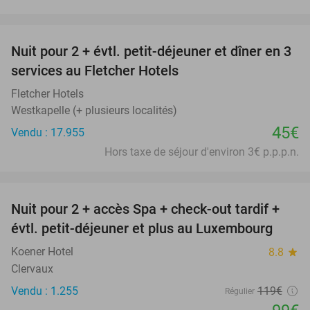
favorite_border
Nuit pour 2 + évtl. petit-déjeuner et dîner en 3
services au Fletcher Hotels
Fletcher Hotels
Westkapelle (+ plusieurs localités)
45€
Vendu : 17.955
Hors taxe de séjour d'environ 3€ p.p.p.n.
favorite_border
Nuit pour 2 + accès Spa + check-out tardif +
17%
évtl. petit-déjeuner et plus au Luxembourg
Koener Hotel
8.8
star
Clervaux
Vendu : 1.255
119€
Régulier