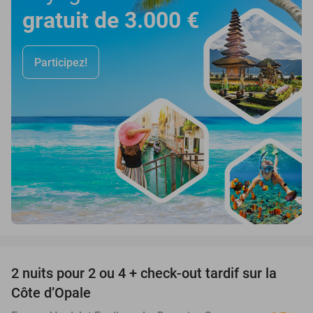
gratuit de 3.000 €
Participez!
favorite_border
2 nuits pour 2 ou 4 + check-out tardif sur la
22%
Côte d’Opale