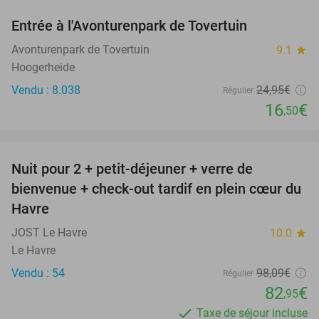
Entrée à l'Avonturenpark de Tovertuin
34%
Avonturenpark de Tovertuin
9.1
star
Hoogerheide
Vendu : 8.038
24
,95
€
Régulier
16
€
,50
favorite_border
Nuit pour 2 + petit-déjeuner + verre de
15%
bienvenue + check-out tardif en plein cœur du
Havre
JOST Le Havre
10.0
star
Le Havre
Vendu : 54
98
,09
€
Régulier
82
€
,95
Taxe de séjour incluse