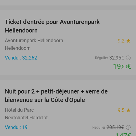
favorite_border
Ticket d'entrée pour Avonturenpark
41%
Hellendoorn
Avonturenpark Hellendoorn
9.2
star
Hellendoorn
Vendu : 32.262
32
,95
€
Régulier
19
€
,50
favorite_border
Nuit pour 2 + petit-déjeuner + verre de
28%
bienvenue sur la Côte d'Opale
Hôtel du Parc
9.5
star
Neufchâtel-Hardelot
Vendu : 19
205
,19
€
Régulier
147€