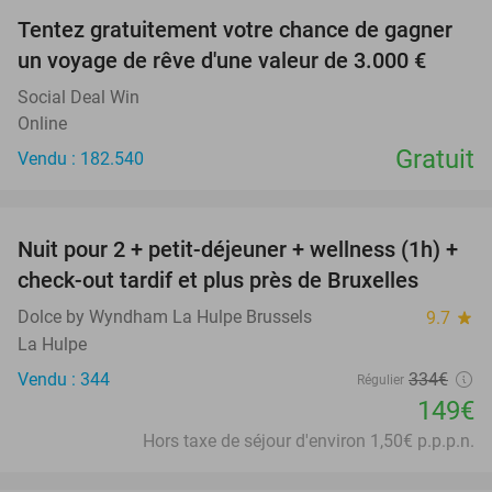
Tentez gratuitement votre chance de gagner
un voyage de rêve d'une valeur de 3.000 €
Social Deal Win
Online
Gratuit
Vendu : 182.540
favorite_border
Nuit pour 2 + petit-déjeuner + wellness (1h) +
55%
check-out tardif et plus près de Bruxelles
Dolce by Wyndham La Hulpe Brussels
9.7
star
La Hulpe
Vendu : 344
334€
Régulier
149€
Hors taxe de séjour d'environ 1,50€ p.p.p.n.
favorite_border