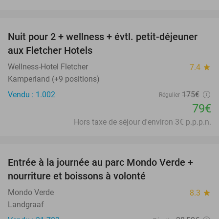
favorite_border
Nuit pour 2 + wellness + évtl. petit-déjeuner
55%
aux Fletcher Hotels
Wellness-Hotel Fletcher
7.4
star
Kamperland (+9 positions)
Vendu : 1.002
175€
Régulier
79€
Hors taxe de séjour d'environ 3€ p.p.p.n.
favorite_border
Entrée à la journée au parc Mondo Verde +
25%
nourriture et boissons à volonté
Mondo Verde
8.3
star
Landgraaf