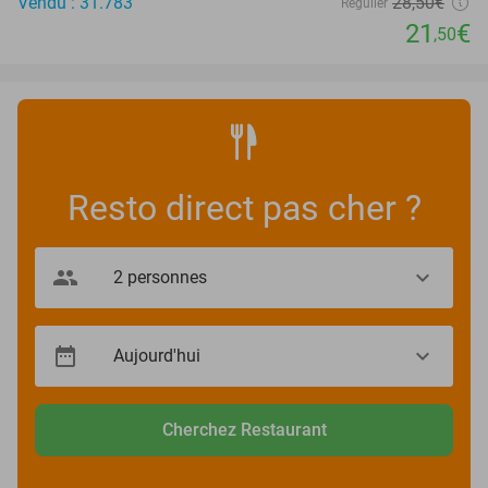
Vendu : 31.783
28
,50
€
Régulier
21
€
,50
Resto direct pas cher ?
Cherchez Restaurant