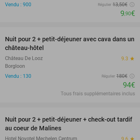
Vendu : 900
13
,50
€
Régulier
9
€
,90
favorite_border
Nuit pour 2 + petit-déjeuner avec cava dans un
48%
château-hôtel
Château De Looz
9.3
star
Borgloon
Vendu : 130
180€
Régulier
94€
Tous frais supplémentaires inclus
favorite_border
Nuit pour 2 + petit-déjeuner + check-out tardif
30%
au coeur de Malines
Hotel Novotel Mechelen Centrum
9.6
star