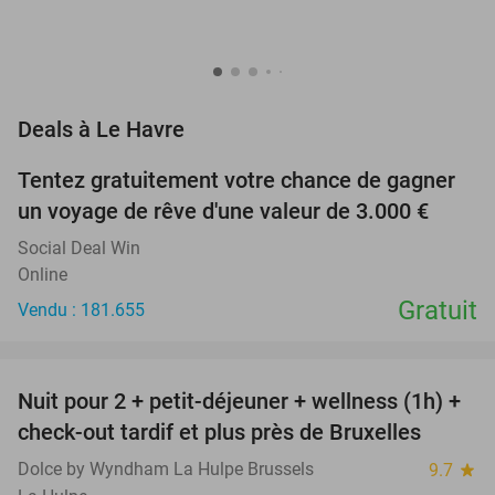
favorite_border
Deals à Le Havre
Tentez gratuitement votre chance de gagner
un voyage de rêve d'une valeur de 3.000 €
Social Deal Win
Online
Gratuit
Vendu : 181.655
favorite_border
Nuit pour 2 + petit-déjeuner + wellness (1h) +
55%
check-out tardif et plus près de Bruxelles
Dolce by Wyndham La Hulpe Brussels
9.7
star