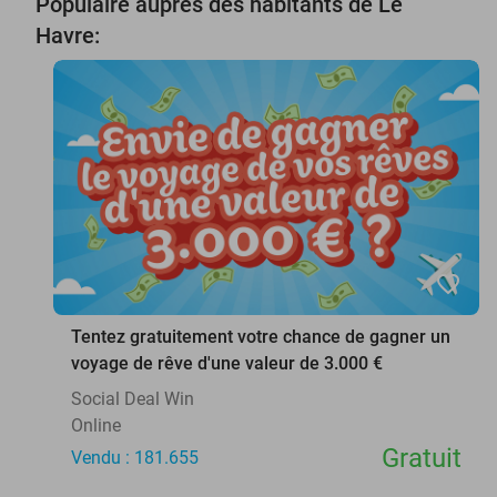
Populaire auprès des habitants de Le
Havre:
favorite_border
Tentez gratuitement votre chance de gagner un
voyage de rêve d'une valeur de 3.000 €
Social Deal Win
Online
Gratuit
Vendu : 181.655