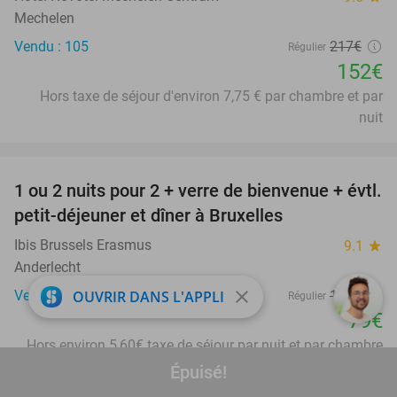
Mechelen
Vendu : 105
217€
Régulier
152€
Hors taxe de séjour d'environ 7,75 € par chambre et par
nuit
favorite_border
1 ou 2 nuits pour 2 + verre de bienvenue + évtl.
25%
petit-déjeuner et dîner à Bruxelles
Ibis Brussels Erasmus
9.1
star
Anderlecht
close
Vendu : 349
105€
OUVRIR DANS L'APPLI
Régulier
79€
Hors environ 5,60€ taxe de séjour par nuit et par chambre
Épuisé!
favorite_border