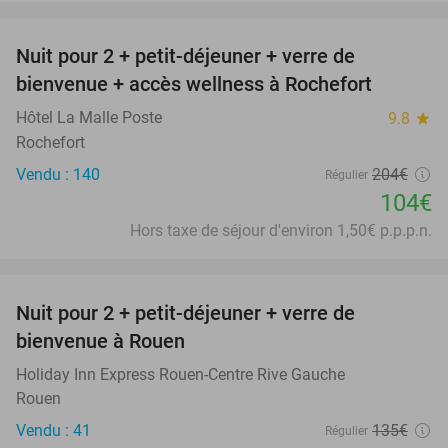
favorite_border
Nuit pour 2 + petit-déjeuner + verre de
49%
bienvenue + accès wellness à Rochefort
Hôtel La Malle Poste
9.8
star
Rochefort
Vendu : 140
204€
Régulier
104€
Hors taxe de séjour d'environ 1,50€ p.p.p.n.
favorite_border
Nuit pour 2 + petit-déjeuner + verre de
30%
bienvenue à Rouen
Holiday Inn Express Rouen-Centre Rive Gauche
Rouen
Vendu : 41
135€
Régulier