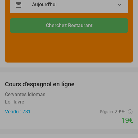
Cherchez Restaurant
favorite_border
Cours d'espagnol en ligne
94%
Cervantes Idiomas
Le Havre
Vendu : 781
299€
Régulier
19€
favorite_border