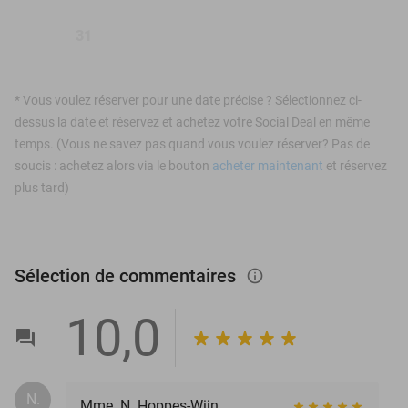
31
*
Vous voulez réserver pour une date précise ? Sélectionnez ci-
dessus la date et réservez et achetez votre Social Deal en même
temps. (Vous ne savez pas quand vous voulez réserver? Pas de
soucis : achetez alors via le bouton
acheter maintenant
et réservez
plus tard)
Sélection de commentaires
info_outlined
10,0
N.
Mme. N. Hoppes-Wijn