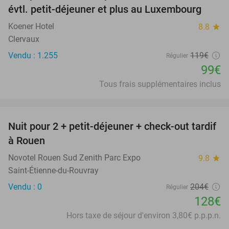
évtl. petit-déjeuner et plus au Luxembourg
Koener Hotel
8.8
star
Clervaux
Vendu : 1.255
119€
Régulier
99€
Tous frais supplémentaires inclus
favorite_border
Nuit pour 2 + petit-déjeuner + check-out tardif
37%
à Rouen
Novotel Rouen Sud Zenith Parc Expo
9.8
star
Saint-Étienne-du-Rouvray
Vendu : 0
204€
Régulier
128€
Hors taxe de séjour d'environ 3,80€ p.p.p.n.