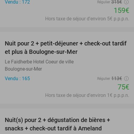
Vendu : 172
315€
Régulier
159€
Hors taxe de séjour d'environ 5€ p.p.p.n.
favorite_border
Nuit pour 2 + petit-déjeuner + check-out tardif
34%
et plus à Boulogne-sur-Mer
Le Faidherbe Hotel Coeur de ville
Boulogne-sur-Mer
Vendu : 165
113€
Régulier
75€
Hors taxe de séjour d'environ 1€ p.p.p.n.
favorite_border
Nuit(s) pour 2 + dégustation de bières +
29%
snacks + check-out tardif à Ameland