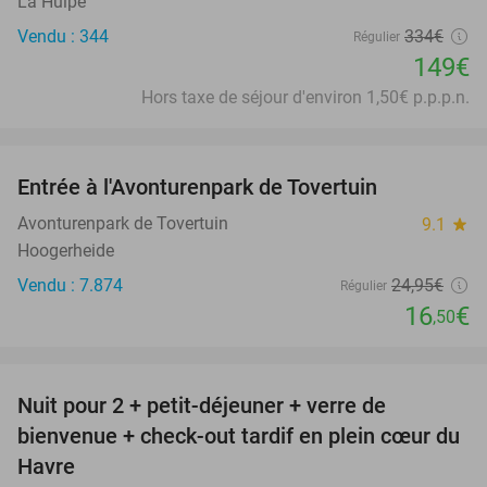
La Hulpe
Vendu : 344
334€
Régulier
149€
Hors taxe de séjour d'environ 1,50€ p.p.p.n.
favorite_border
Entrée à l'Avonturenpark de Tovertuin
34%
Avonturenpark de Tovertuin
9.1
star
Hoogerheide
Vendu : 7.874
24
,95
€
Régulier
16
€
,50
favorite_border
Nuit pour 2 + petit-déjeuner + verre de
15%
bienvenue + check-out tardif en plein cœur du
Havre