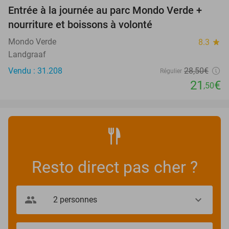
Entrée à la journée au parc Mondo Verde +
25%
nourriture et boissons à volonté
Mondo Verde
8.3
star
Landgraaf
Vendu : 31.208
28
,50
€
Régulier
21
€
,50
Resto direct pas cher ?