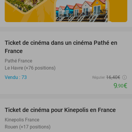
favorite_border
Ticket de cinéma dans un cinéma Pathé en
40%
France
Pathé France
Le Havre (+76 positions)
Vendu : 73
16
,40
€
Régulier
9
€
,90
favorite_border
Ticket de cinéma pour Kinepolis en France
27%
SOLD
OUT
Kinepolis France
Rouen (+17 positions)