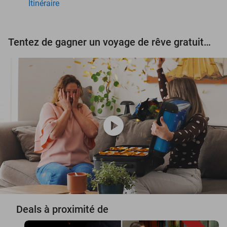
Itinéraire
Tentez de gagner un voyage de rêve gratuit d'une valeur de 3.000 € !
play_circle
Deals à proximité de