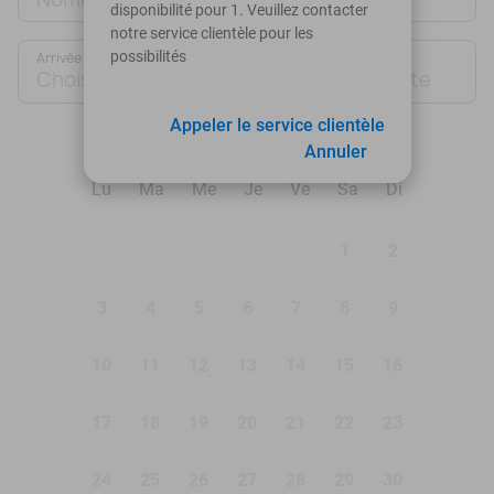
disponibilité pour 1. Veuillez contacter
notre service clientèle pour les
possibilités
Arrivée
Départ
Choisir une date
Choisir une date
Appeler le service clientèle
août 2026
Annuler
Lu
Ma
Me
Je
Ve
Sa
Di
1
2
3
4
5
6
7
8
9
10
11
12
13
14
15
16
17
18
19
20
21
22
23
24
25
26
27
28
29
30