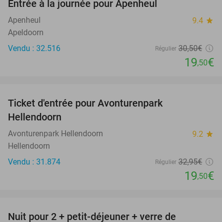
Entrée à la journée pour Apenheul
36%
Apenheul
9.4
star
Apeldoorn
Vendu : 32.516
30
,50
€
Régulier
19
€
,50
favorite_border
Ticket d'entrée pour Avonturenpark
41%
Hellendoorn
Avonturenpark Hellendoorn
9.2
star
Hellendoorn
Vendu : 31.874
32
,95
€
Régulier
19
€
,50
favorite_border
Nuit pour 2 + petit-déjeuner + verre de
28%