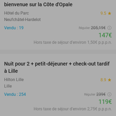
bienvenue sur la Côte d'Opale
Hôtel du Parc
9.5
star
Neufchâtel-Hardelot
Vendu : 19
205
,19
€
Régulier
147€
Hors taxe de séjour d'environ 1,50€ p.p.p.n.
favorite_border
Nuit pour 2 + petit-déjeuner + check-out tardif
50%
à Lille
Hilton Lille
8.9
star
Lille
Vendu : 254
239€
Régulier
119€
Hors taxe de séjour d'environ 2,75€ p.p.p.n.