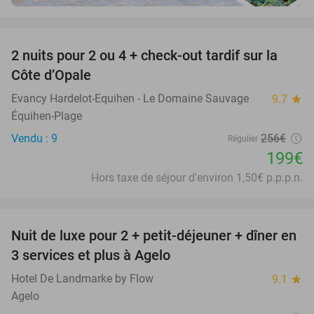
favorite_border
2 nuits pour 2 ou 4 + check-out tardif sur la
22%
Côte d’Opale
Evancy Hardelot-Equihen - Le Domaine Sauvage
9.7
star
Équihen-Plage
Vendu : 9
256€
Régulier
199€
Hors taxe de séjour d'environ 1,50€ p.p.p.n.
favorite_border
Nuit de luxe pour 2 + petit-déjeuner + dîner en
50%
3 services et plus à Agelo
Hotel De Landmarke by Flow
9.1
star
Agelo