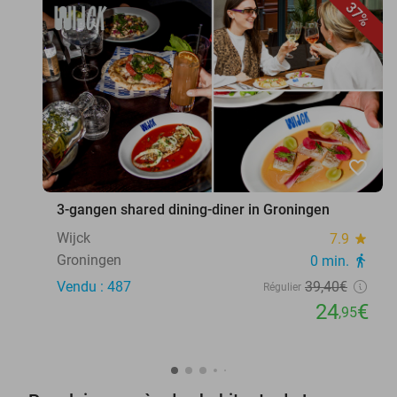
37%
favorite_border
3-gangen shared dining-diner in Groningen
Wijck
7.9
star
Groningen
0 min.
directions_walk
Vendu : 487
39
,40
€
Régulier
24
€
,95