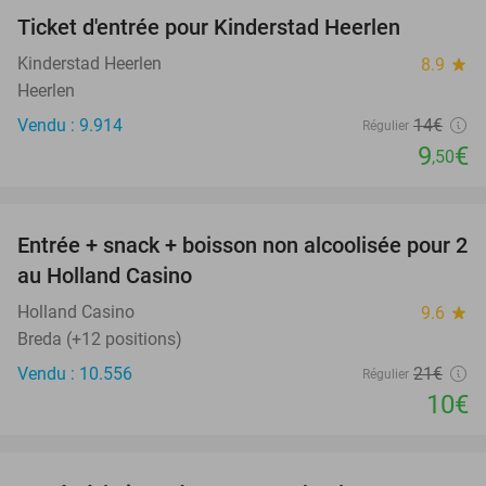
Ticket d'entrée pour Kinderstad Heerlen
32%
Kinderstad Heerlen
8.9
star
Heerlen
Vendu : 9.914
14€
Régulier
9
€
,50
favorite_border
Entrée + snack + boisson non alcoolisée pour 2
52%
au Holland Casino
Holland Casino
9.6
star
Breda (+12 positions)
Vendu : 10.556
21€
Régulier
10€
favorite_border