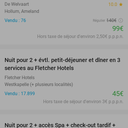
De Welvaart
10.0
star
Hollum, Ameland
Vendu : 76
140€
Régulier
99€
Hors taxe de séjour d'environ 2,50€ p.p.p.n.
favorite_border
Nuit pour 2 + évtl. petit-déjeuner et dîner en 3
services au Fletcher Hotels
Fletcher Hotels
Westkapelle (+ plusieurs localités)
45€
Vendu : 17.899
Hors taxe de séjour d'environ 3€ p.p.p.n.
favorite_border
Nuit pour 2 + accès Spa + check-out tardif +
17%