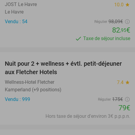
JOST Le Havre
10.0
star
Le Havre
Vendu : 54
98
,09
€
Régulier
82
€
,95
Taxe de séjour incluse
favorite_border
Nuit pour 2 + wellness + évtl. petit-déjeuner
55%
aux Fletcher Hotels
Wellness-Hotel Fletcher
7.4
star
Kamperland (+9 positions)
Vendu : 999
175€
Régulier
79€
Hors taxe de séjour d'environ 3€ p.p.p.n.
favorite_border