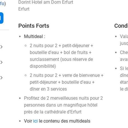
Dorint Hotel am Dom Erfurt
nfo
)
Erfurt
l
Points Forts
Condi
Multideal :
Val
jus
2 nuits pour 2 + petit-déjeuner +
ard_arrow_right
bouteille d'eau + bol de fruits +
Chec
surclassement (sous réserve de
ava
ard_arrow_right
disponibilité)
Si l
2 nuits pour 2 + verre de bienvenue +
dîne
ard_arrow_right
petit-déjeuner + bouteille d'eau +
éta
dîner en 3 services
le 
Profitez de 2 merveilleuses nuits pour 2
personnes dans un magnifique hôtel
près de la cathédrale d'Erfurt
Voir
ici
le contenu des multideals