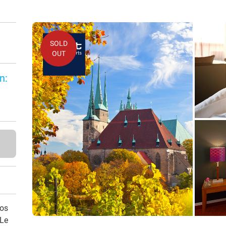
SOLD
OUT
n:
vos
 Le