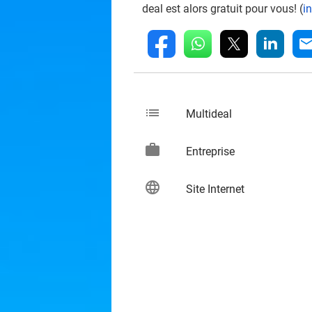
deal est alors gratuit pour vous! (
i
whatsapp
linkedin
fb
mai
list
keybo
Multideal
work
keybo
Entreprise
language
keybo
Site Internet