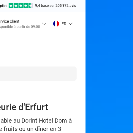
9,4
basé sur
205 972 avis
rvice client
FR
sponible à partir de 09:00
eurie d'Erfurt
table au Dorint Hotel Dom à
 fruits ou un dîner en 3