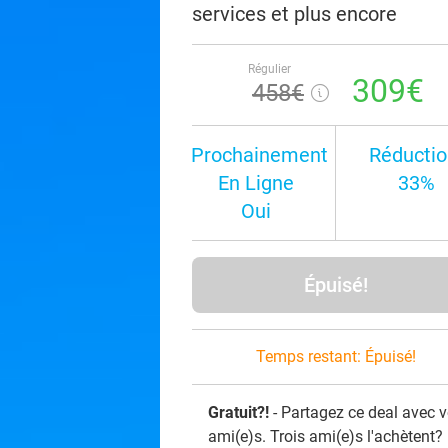
services et plus encore
Régulier
309€
458€
Prochainement
Réductio
En Ligne
33%
Oui
Épuisé!
Temps restant:
Épuisé!
Gratuit?!
- Partagez ce deal avec 
ami(e)s. Trois ami(e)s l'achètent?