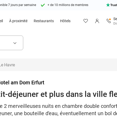
nible 7 jours par semaine
+ de 10 millions de membres
Se
il
À proximité
Restaurants
Hôtels
Di
keyboard_arrow_down
Hotel am Dom Erfurt
it-déjeuner et plus dans la ville fl
de 2 merveilleuses nuits en chambre double confor
jeuner, une bouteille d'eau, éventuellement un bol de