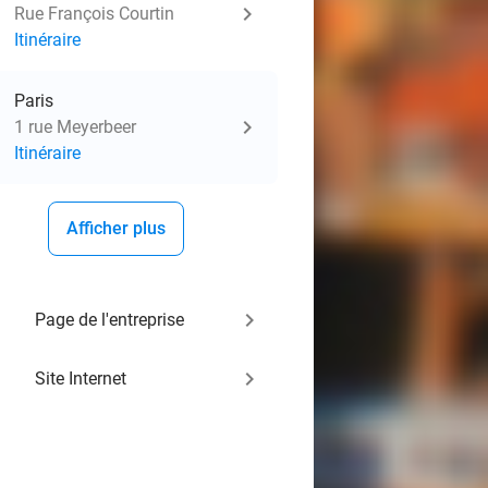
Rue François Courtin
Itinéraire
Paris
1 rue Meyerbeer
Itinéraire
Afficher plus
keyboard_arrow_right
Page de l'entreprise
keyboard_arrow_right
Site Internet