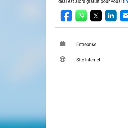
deal est alors gratuit pour vous! (
i
whatsapp
linkedin
fb
mai
work
keybo
Entreprise
language
keybo
Site Internet