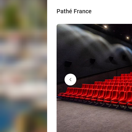
Pathé France
chevron_left