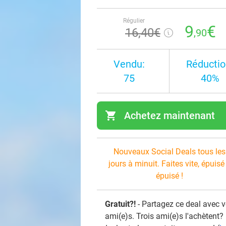
Régulier
9
€
16
,40
€
,90
Vendu:
Réductio
75
40%
shopping_cart
Achetez maintenant
navi
Nouveaux Social Deals tous les
jours à minuit. Faites vite, épuisé
épuisé !
Gratuit?!
- Partagez ce deal avec 
ami(e)s. Trois ami(e)s l'achètent?