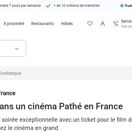
nible 7 jours par semaine
+ de 10 millions de membres
Servic
À proximité
Restaurants
Hôtels
Ven di
keyboard_arrow_down
France
dans un cinéma Pathé en France
soirée exceptionnelle avec un ticket pour le film d
vez le cinéma en grand