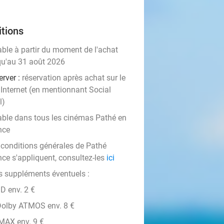
tions
able à partir du moment de l'achat
qu'au 31 août 2026
rver :
réservation après achat sur le
 Internet (en mentionnant Social
l)
able dans tous les cinémas Pathé en
nce
 conditions générales de Pathé
nce s'appliquent, consultez-les
ici
s suppléments éventuels :
D env. 2 €
olby ATMOS env. 8 €
MAX env. 9 €