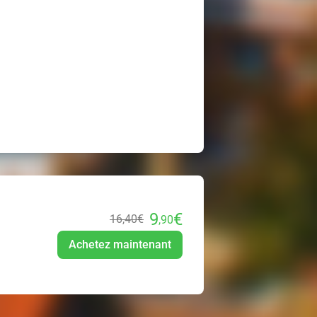
9
€
16
,40
€
,90
Achetez maintenant