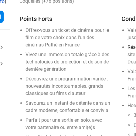
Coquelles (+76 positions)
nfo
)
l
Points Forts
Condi
Offrez-vous un ticket de cinéma pour le
Val
film de votre choix dans l'un des
jus
cinémas Pathé en France
ard_arrow_right
Rése
Vivez une immersion totale grâce à des
site
technologies de projection et de son de
Dea
ard_arrow_right
dernière génération
Val
Découvrez une programmation variée :
Fra
nouveautés incontournables, grands
Les
classiques ou films d'auteur
Fra
Savourez un instant de détente dans un
Hor
cadre moderne, confortable et convivial
3
Parfait pour une sortie en solo, avec
D
votre partenaire ou entre ami(e)s
I