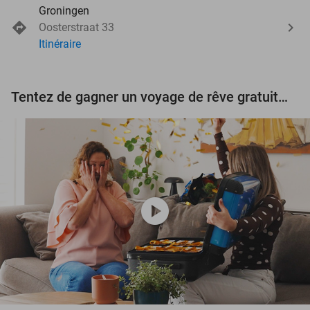
Groningen
Oosterstraat 33
Itinéraire
Tentez de gagner un voyage de rêve gratuit d'une valeur de 3.000 € !
play_circle