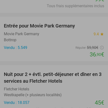
Tous frais supplémentaires inclus
favorite_border
Entrée pour Movie Park Germany
38%
Movie Park Germany
9.4
star
Bottrop
Vendu : 5.549
59
,90
€
Régulier
36
€
,90
favorite_border
Nuit pour 2 + évtl. petit-déjeuner et dîner en 3
services au Fletcher Hotels
Fletcher Hotels
Westkapelle (+ plusieurs localités)
45€
Vendu : 18.057