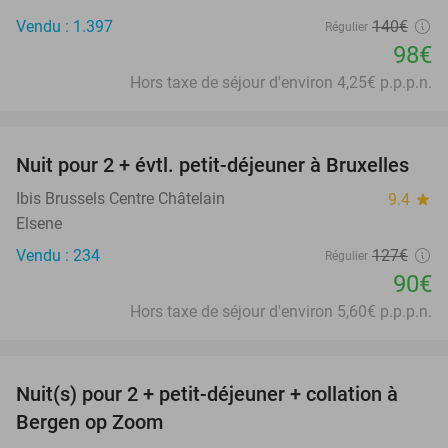
Vendu : 1.397
140€
Régulier
98€
Hors taxe de séjour d'environ 4,25€ p.p.p.n.
favorite_border
Nuit pour 2 + évtl. petit-déjeuner à Bruxelles
29%
Ibis Brussels Centre Châtelain
9.4
star
Elsene
Vendu : 234
127€
Régulier
90€
Hors taxe de séjour d'environ 5,60€ p.p.p.n.
favorite_border
Nuit(s) pour 2 + petit-déjeuner + collation à
44%
Bergen op Zoom