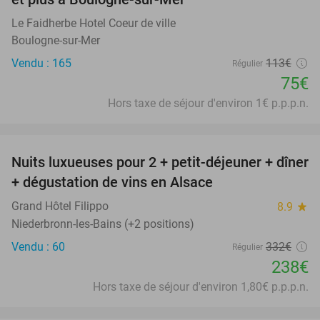
Le Faidherbe Hotel Coeur de ville
Boulogne-sur-Mer
Vendu : 165
113€
Régulier
75€
Hors taxe de séjour d'environ 1€ p.p.p.n.
favorite_border
Nuits luxueuses pour 2 + petit-déjeuner + dîner
28%
+ dégustation de vins en Alsace
Grand Hôtel Filippo
8.9
star
Niederbronn-les-Bains (+2 positions)
Vendu : 60
332€
Régulier
238€
Hors taxe de séjour d'environ 1,80€ p.p.p.n.
favorite_border