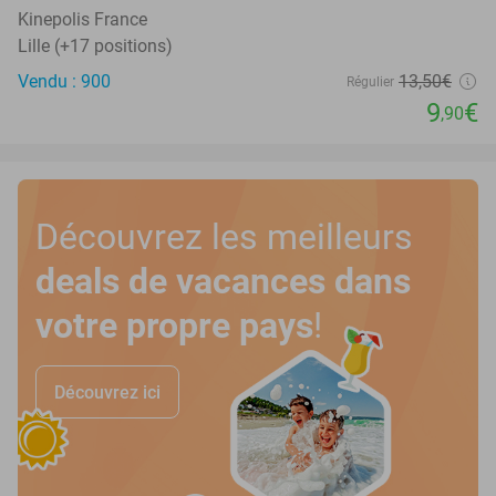
OUT
Kinepolis France
Lille (+17 positions)
Vendu : 900
13
,50
€
Régulier
9
€
,90
Découvrez les meilleurs
deals de vacances dans
votre propre pays
!
Découvrez ici