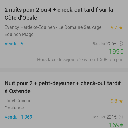
2 nuits pour 2 ou 4 + check-out tardif sur la
22%
Côte d’Opale
Evancy Hardelot-Equihen - Le Domaine Sauvage
9.7
star
Équihen-Plage
Vendu : 9
256€
Régulier
199€
Hors taxe de séjour d'environ 1,50€ p.p.p.n.
favorite_border
Nuit pour 2 + petit-déjeuner + check-out tardif
24%
à Ostende
Hotel Cocoon
9.8
star
Oostende
Vendu : 1.969
221€
Régulier
169€