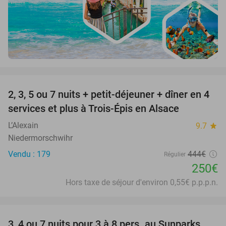
favorite_border
2, 3, 5 ou 7 nuits + petit-déjeuner + dîner en 4
44%
services et plus à Trois-Épis en Alsace
L’Alexain
9.7
star
Niedermorschwihr
Vendu : 179
444€
Régulier
250€
Hors taxe de séjour d'environ 0,55€ p.p.p.n.
favorite_border
3, 4 ou 7 nuits pour 3 à 8 pers. au Sunparks