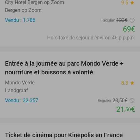
City Hotel Bergen op Zoom
9.5
star
Bergen op Zoom
Vendu : 1.786
123€
Régulier
69€
Hors taxe de séjour d'environ 4€ p.p.p.n.
favorite_border
Entrée à la journée au parc Mondo Verde +
25%
nourriture et boissons à volonté
Mondo Verde
8.3
star
Landgraaf
Vendu : 32.357
28
,50
€
Régulier
21
€
,50
favorite_border
Ticket de cinéma pour Kinepolis en France
27%
SOLD