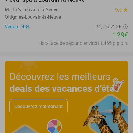
Martin’s Louvain-la-Neuve
9.5
star
Ottignies-Louvain-la-Neuve
Vendu : 484
223€
Régulier
129€
Hors taxe de séjour d'environ 1,46€ p.p.p.n.
Découvrez les meilleurs
deals des vacances d’été
!
Découvrez maintenant