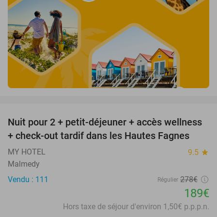
favorite_border
Nuit pour 2 + petit-déjeuner + accès wellness
32%
+ check-out tardif dans les Hautes Fagnes
MY HOTEL
9.5
star
Malmedy
Vendu : 111
278€
Régulier
189€
Hors taxe de séjour d'environ 1,50€ p.p.p.n.