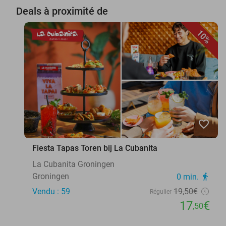
Deals à proximité de
10%
favorite_border
Fiesta Tapas Toren bij La Cubanita
La Cubanita Groningen
Groningen
0 min.
directions_walk
Vendu : 59
19
,50
€
Régulier
17
€
,50