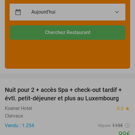
Cherchez Restaurant
favorite_border
Nuit pour 2 + accès Spa + check-out tardif +
17%
évtl. petit-déjeuner et plus au Luxembourg
Koener Hotel
8.8
star
Clervaux
Vendu : 1.254
119€
Régulier
99€