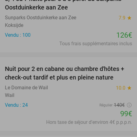
Oostduinkerke aan Zee
Sunparks Oostduinkerke aan Zee
7.9
star
Koksijde
126€
Vendu : 100
Tous frais supplémentaires inclus
favorite_border
Nuit pour 2 en cabane ou chambre d'hôtes +
29%
check-out tardif et plus en pleine nature
Le Domaine de Wail
10.0
star
Wail
Vendu : 24
140€
Régulier
99€
Hors taxe de séjour d'environ 4€ p.p.p.n.
favorite_border