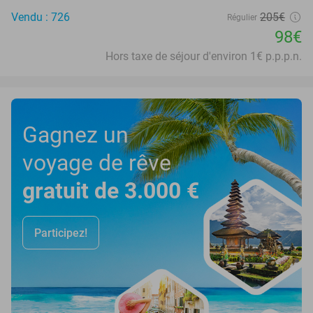
Vendu : 726
205€
Régulier
98€
Hors taxe de séjour d'environ 1€ p.p.p.n.
Gagnez un
voyage de rêve
gratuit de 3.000 €
Participez!