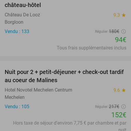
château-hôtel
Château De Looz
9.3
star
Borgloon
Vendu : 133
180€
Régulier
94€
Tous frais supplémentaires inclus
favorite_border
Nuit pour 2 + petit-déjeuner + check-out tardif
30%
au coeur de Malines
Hotel Novotel Mechelen Centrum
9.6
star
Mechelen
Vendu : 105
217€
Régulier
152€
Hors taxe de séjour d'environ 7,75 € par chambre et par
nuit