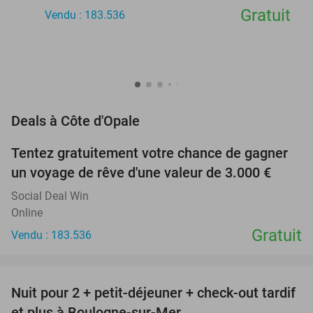
Gratuit
Vendu : 183.536
favorite_border
Deals à Côte d'Opale
Tentez gratuitement votre chance de gagner
un voyage de rêve d'une valeur de 3.000 €
Social Deal Win
Online
Gratuit
Vendu : 183.536
favorite_border
Nuit pour 2 + petit-déjeuner + check-out tardif
34%
et plus à Boulogne-sur-Mer