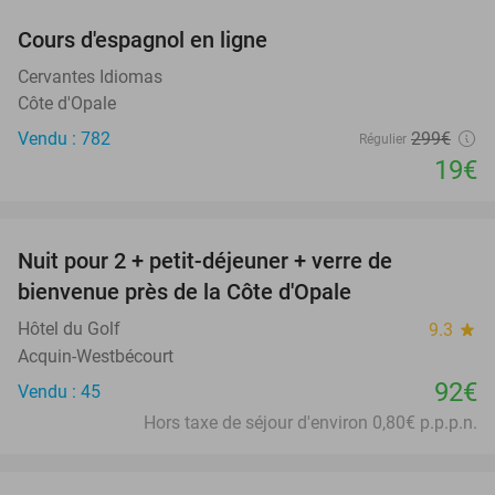
Cours d'espagnol en ligne
94%
Cervantes Idiomas
Côte d'Opale
Vendu : 782
299€
Régulier
19€
favorite_border
Nuit pour 2 + petit-déjeuner + verre de
bienvenue près de la Côte d'Opale
Hôtel du Golf
9.3
star
Acquin-Westbécourt
92€
Vendu : 45
Hors taxe de séjour d'environ 0,80€ p.p.p.n.
favorite_border