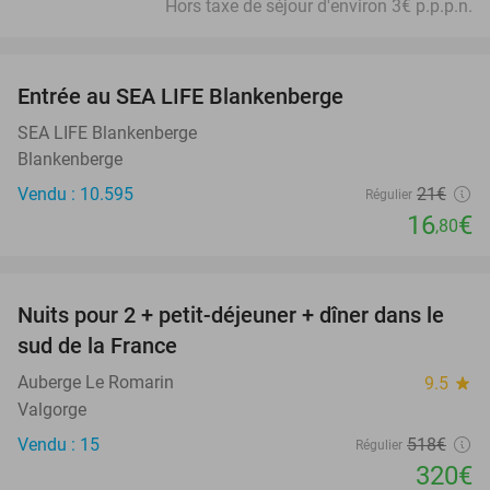
Hors taxe de séjour d'environ 3€ p.p.p.n.
favorite_border
Entrée au SEA LIFE Blankenberge
20%
SEA LIFE Blankenberge
Blankenberge
Vendu : 10.595
21€
Régulier
16
€
,80
favorite_border
Nuits pour 2 + petit-déjeuner + dîner dans le
38%
sud de la France
Auberge Le Romarin
9.5
star
Valgorge
Vendu : 15
518€
Régulier
320€