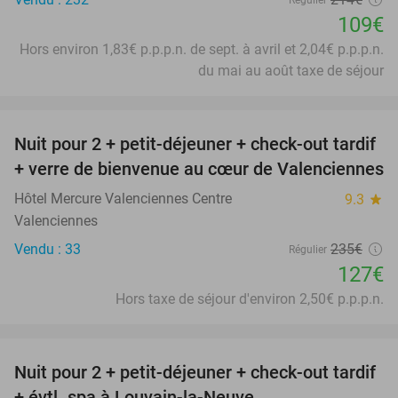
Régulier
109€
Hors environ 1,83€ p.p.p.n. de sept. à avril et 2,04€ p.p.p.n.
du mai au août taxe de séjour
favorite_border
Nuit pour 2 + petit-déjeuner + check-out tardif
46%
+ verre de bienvenue au cœur de Valenciennes
Hôtel Mercure Valenciennes Centre
9.3
star
Valenciennes
Vendu : 33
235€
Régulier
127€
Hors taxe de séjour d'environ 2,50€ p.p.p.n.
favorite_border
Nuit pour 2 + petit-déjeuner + check-out tardif
42%
+ évtl. spa à Louvain-la-Neuve