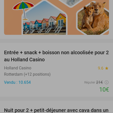
favorite_border
Entrée + snack + boisson non alcoolisée pour 2
52%
au Holland Casino
Holland Casino
9.6
star
Rotterdam (+12 positions)
Vendu : 10.654
21€
Régulier
10€
favorite_border
Nuit pour 2 + petit-déjeuner avec cava dans un
48%