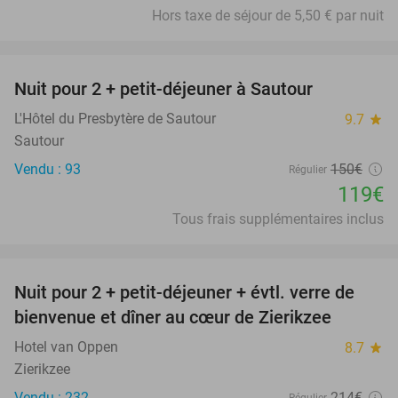
Hors taxe de séjour de 5,50 € par nuit
favorite_border
Nuit pour 2 + petit-déjeuner à Sautour
21%
L'Hôtel du Presbytère de Sautour
9.7
star
Sautour
Vendu : 93
150€
Régulier
119€
Tous frais supplémentaires inclus
favorite_border
Nuit pour 2 + petit-déjeuner + évtl. verre de
49%
bienvenue et dîner au cœur de Zierikzee
Hotel van Oppen
8.7
star
Zierikzee
Vendu : 232
214€