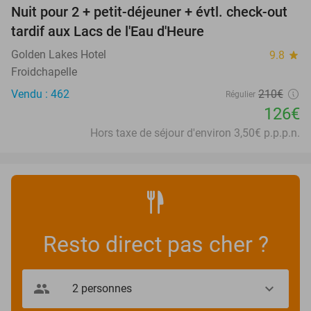
Nuit pour 2 + petit-déjeuner + évtl. check-out
40%
tardif aux Lacs de l'Eau d'Heure
Golden Lakes Hotel
9.8
star
Froidchapelle
Vendu : 462
210€
Régulier
126€
Hors taxe de séjour d'environ 3,50€ p.p.p.n.
Resto direct pas cher ?