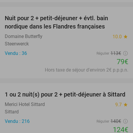
favorite_border
Nuit pour 2 + petit-déjeuner + évtl. bain
30%
nordique dans les Flandres françaises
Domaine Butterfly
10.0
star
Steenwerck
Vendu : 36
113€
Régulier
79€
Hors taxe de séjour d'environ 2€ p.p.p.n.
favorite_border
1 ou 2 nuit(s) pour 2 + petit-déjeuner à Sittard
11%
Merici Hotel Sittard
9.7
star
Sittard
Vendu : 216
140€
Régulier
124€