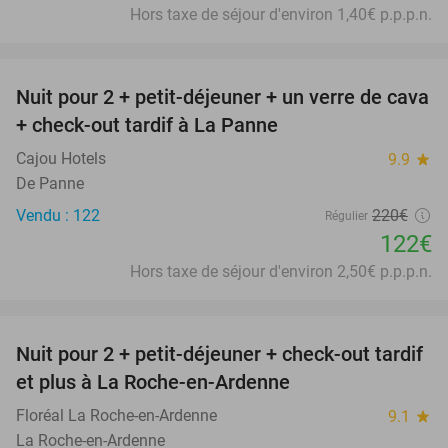
Hors taxe de séjour d'environ 1,40€ p.p.p.n.
favorite_border
Nuit pour 2 + petit-déjeuner + un verre de cava
45%
+ check-out tardif à La Panne
Cajou Hotels
9.9
star
De Panne
Vendu : 122
220€
Régulier
122€
Hors taxe de séjour d'environ 2,50€ p.p.p.n.
favorite_border
Nuit pour 2 + petit-déjeuner + check-out tardif
52%
et plus à La Roche-en-Ardenne
Floréal La Roche-en-Ardenne
9.1
star
La Roche-en-Ardenne