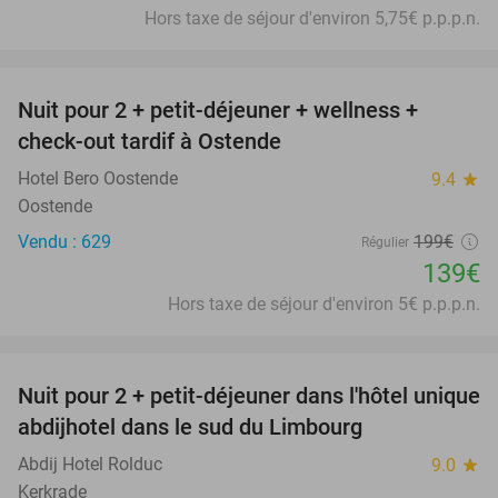
Hors taxe de séjour d'environ 5,75€ p.p.p.n.
favorite_border
Nuit pour 2 + petit-déjeuner + wellness +
30%
check-out tardif à Ostende
Hotel Bero Oostende
9.4
star
Oostende
Vendu : 629
199€
Régulier
139€
Hors taxe de séjour d'environ 5€ p.p.p.n.
favorite_border
Nuit pour 2 + petit-déjeuner dans l'hôtel unique
30%
abdijhotel dans le sud du Limbourg
Abdij Hotel Rolduc
9.0
star
Kerkrade