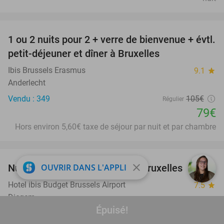
favorite_border
1 ou 2 nuits pour 2 + verre de bienvenue + évtl.
25%
petit-déjeuner et dîner à Bruxelles
Ibis Brussels Erasmus
9.1
star
Anderlecht
Vendu : 349
105€
Régulier
79€
Hors environ 5,60€ taxe de séjour par nuit et par chambre
favorite_border
close
OUVRIR DANS L'APPLI
Nuit pour 2 + petit-déjeuner à Bruxelles
25%
Hotel ibis Budget Brussels Airport
7.5
star
Diegem
Épuisé!
Vendu : 96
108€
Régulier