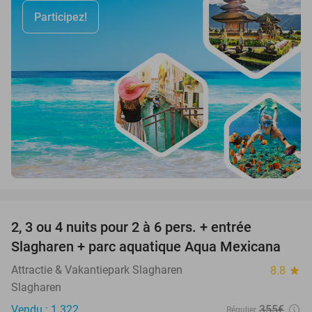
Participez!
favorite_border
2, 3 ou 4 nuits pour 2 à 6 pers. + entrée
55%
Slagharen + parc aquatique Aqua Mexicana
Attractie & Vakantiepark Slagharen
8.8
star
Slagharen
Vendu : 1.322
355€
Régulier