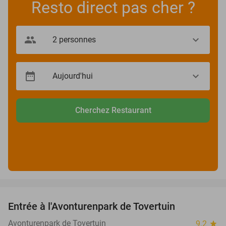
Resto direct pas cher ?
Cherchez Restaurant
favorite_border
Entrée à l'Avonturenpark de Tovertuin
34%
Avonturenpark de Tovertuin
9.2
star