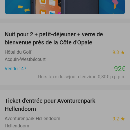
favorite_border
Nuit pour 2 + petit-déjeuner + verre de
bienvenue près de la Côte d'Opale
Hôtel du Golf
9.3
star
Acquin-Westbécourt
92€
Vendu : 47
Hors taxe de séjour d'environ 0,80€ p.p.p.n.
favorite_border
Ticket d'entrée pour Avonturenpark
41%
Hellendoorn
Avonturenpark Hellendoorn
9.2
star
Hellendoorn