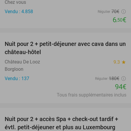
Chez vous
Vendu : 4.858
70€
Régulier
6
€
,50
favorite_border
Nuit pour 2 + petit-déjeuner avec cava dans un
48%
château-hôtel
Château De Looz
9.3
star
Borgloon
Vendu : 137
180€
Régulier
94€
Tous frais supplémentaires inclus
favorite_border
Nuit pour 2 + accès Spa + check-out tardif +
17%
évtl. petit-déjeuner et plus au Luxembourg