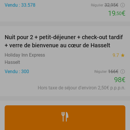
Vendu : 33.578
32
,95
€
Régulier
19
€
,50
favorite_border
Nuit pour 2 + petit-déjeuner + check-out tardif
41%
+ verre de bienvenue au cœur de Hasselt
Holiday Inn Express
9.7
star
Hasselt
Vendu : 300
166€
Régulier
98€
Hors taxe de séjour d'environ 2,50€ p.p.p.n.