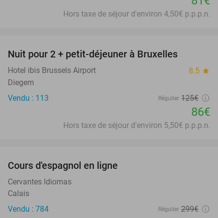
81€
Hors taxe de séjour d'environ 4,50€ p.p.p.n.
favorite_border
Nuit pour 2 + petit-déjeuner à Bruxelles
31%
Hotel ibis Brussels Airport
8.5
star
Diegem
Vendu : 113
125€
Régulier
86€
Hors taxe de séjour d'environ 5,50€ p.p.p.n.
favorite_border
Cours d'espagnol en ligne
94%
Cervantes Idiomas
Calais
Vendu : 784
299€
Régulier