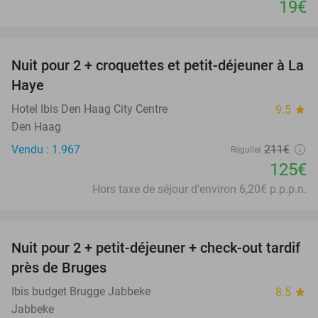
19€
favorite_border
Nuit pour 2 + croquettes et petit-déjeuner à La
41%
Haye
Hotel Ibis Den Haag City Centre
9.5
star
Den Haag
Vendu : 1.967
211€
Régulier
125€
Hors taxe de séjour d'environ 6,20€ p.p.p.n.
favorite_border
Nuit pour 2 + petit-déjeuner + check-out tardif
48%
près de Bruges
Ibis budget Brugge Jabbeke
8.5
star
Jabbeke