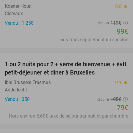
Koener Hotel
8.8
star
Clervaux
Vendu : 1.258
119€
Régulier
99€
Tous frais supplémentaires inclus
favorite_border
1 ou 2 nuits pour 2 + verre de bienvenue + évtl.
25%
petit-déjeuner et dîner à Bruxelles
Ibis Brussels Erasmus
9.1
star
Anderlecht
Vendu : 350
105€
Régulier
79€
Hors environ 5,60€ taxe de séjour par nuit et par chambre
favorite_border