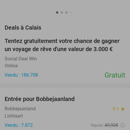
favorite_border
Deals à Calais
Tentez gratuitement votre chance de gagner
un voyage de rêve d'une valeur de 3.000 €
Social Deal Win
Online
Gratuit
Vendu : 186.708
favorite_border
Entrée pour Bobbejaanland
46%
Bobbejaanland
9.1
star
Lichtaart
Vendu : 7.872
49
,90
€
Régulier