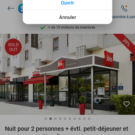
Ouvrir
Disponible 7 jours par semaine
Annuler
Dim disponible à par
+ de 10 millions de membres
9,4
basé sur
206 226 avis
39%
Découvrez + de 15.000 deals
SOLD
OUT
Disponible 7 jours par semaine
+ de 10 millions de membres
favorite_border
Nuit pour 2 personnes + évtl. petit-déjeuner et