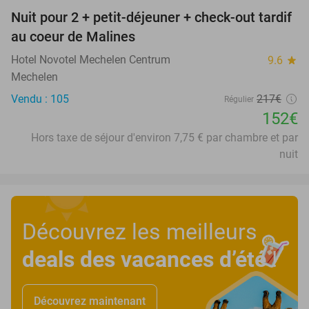
Nuit pour 2 + petit-déjeuner + check-out tardif
30%
au coeur de Malines
Hotel Novotel Mechelen Centrum
9.6
star
Mechelen
Vendu : 105
217€
Régulier
152€
Hors taxe de séjour d'environ 7,75 € par chambre et par
nuit
Découvrez les meilleurs
deals des vacances d’été
!
Découvrez maintenant