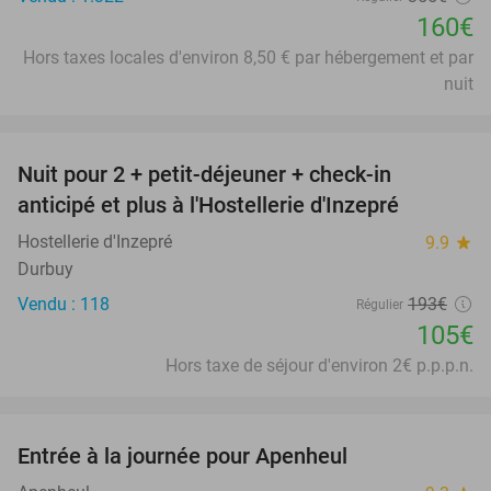
160€
Hors taxes locales d'environ 8,50 € par hébergement et par
nuit
favorite_border
Nuit pour 2 + petit-déjeuner + check-in
46%
anticipé et plus à l'Hostellerie d'Inzepré
Hostellerie d'Inzepré
9.9
star
Durbuy
Vendu : 118
193€
Régulier
105€
Hors taxe de séjour d'environ 2€ p.p.p.n.
favorite_border
Entrée à la journée pour Apenheul
36%