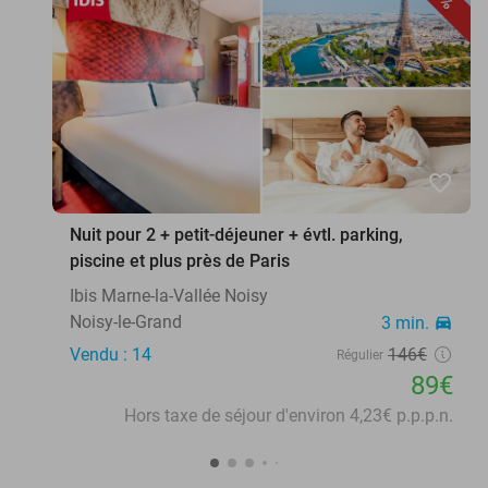
favorite_border
Nuit pour 2 + petit-déjeuner + évtl. parking,
piscine et plus près de Paris
Ibis Marne-la-Vallée Noisy
Noisy-le-Grand
3 min.
directions_car
Vendu : 14
146€
Régulier
89€
Hors taxe de séjour d'environ 4,23€ p.p.p.n.