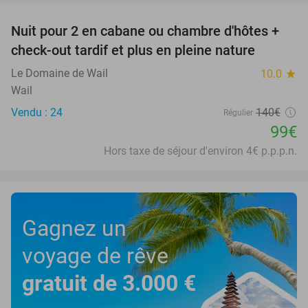
Nuit pour 2 en cabane ou chambre d'hôtes +
29%
check-out tardif et plus en pleine nature
Le Domaine de Wail
10.0
star
Wail
Vendu : 24
140€
Régulier
99€
Hors taxe de séjour d'environ 4€ p.p.p.n.
Gagnez un
voyage de rêve
gratuit de 3.000 €