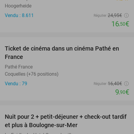
Hoogerheide
Vendu : 8.611
24
,95
€
Régulier
16
€
,50
favorite_border
Ticket de cinéma dans un cinéma Pathé en
40%
France
Pathé France
Coquelles (+76 positions)
Vendu : 79
16
,40
€
Régulier
9
€
,90
favorite_border
Nuit pour 2 + petit-déjeuner + check-out tardif
34%
et plus à Boulogne-sur-Mer