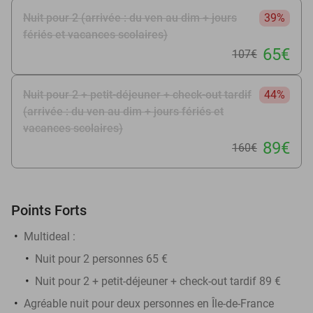
Nuit pour 2 (arrivée : du ven au dim + jours
39%
fériés et vacances scolaires)
65€
107€
Nuit pour 2 + petit-déjeuner + check-out tardif
44%
(arrivée : du ven au dim + jours fériés et
vacances scolaires)
89€
160€
Points Forts
Multideal :
Nuit pour 2 personnes 65 €
Nuit pour 2 + petit-déjeuner + check-out tardif 89 €
Agréable nuit pour deux personnes en Île-de-France