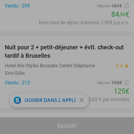
Vendu : 209
161€
Régulier
84
€
,50
Hors taxe de séjour d'environ 2,50€ p.p.p.n.
favorite_border
Nuit pour 2 + petit-déjeuner + évtl. check-out
35%
tardif à Bruxelles
Hotel ibis Styles Brussels Centre Stéphanie
9.4
star
Sint-Gillis
Vendu : 213
193€
Régulier
125€
close
Hors taxe de séjour de 5,60 € par chambre
OUVRIR DANS L'APPLI
favorite_border
Carte-cadeau Social Deal de 5 à 100 euros
Épuisé!