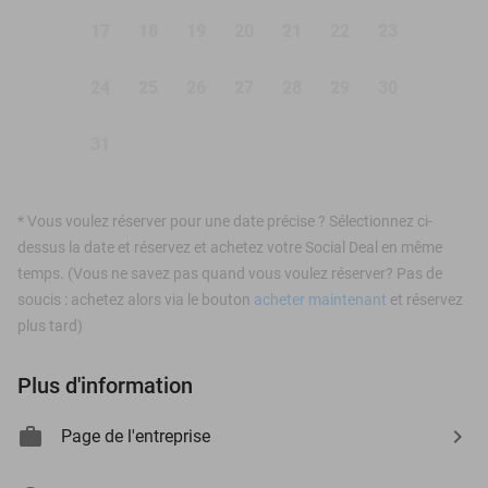
17
18
19
20
21
22
23
24
25
26
27
28
29
30
31
*
Vous voulez réserver pour une date précise ? Sélectionnez ci-
dessus la date et réservez et achetez votre Social Deal en même
temps. (Vous ne savez pas quand vous voulez réserver? Pas de
soucis : achetez alors via le bouton
acheter maintenant
et réservez
plus tard)
Plus d'information
Page de l'entreprise