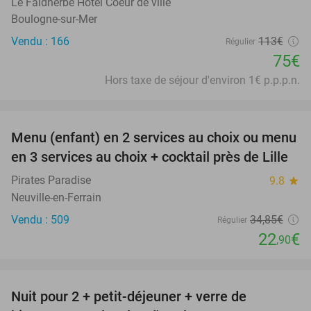
Le Faidherbe Hotel Coeur de ville
Boulogne-sur-Mer
Vendu : 166
113€
Régulier
75€
Hors taxe de séjour d'environ 1€ p.p.p.n.
favorite_border
Menu (enfant) en 2 services au choix ou menu
34%
en 3 services au choix + cocktail près de Lille
Pirates Paradise
9.8
star
Neuville-en-Ferrain
Vendu : 509
34
,85
€
Régulier
22
€
,90
favorite_border
Nuit pour 2 + petit-déjeuner + verre de
28%