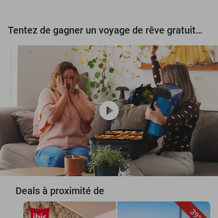
Tentez de gagner un voyage de rêve gratuit d'une valeur de 3.000 € !
play_circle
Deals à proximité de
39%