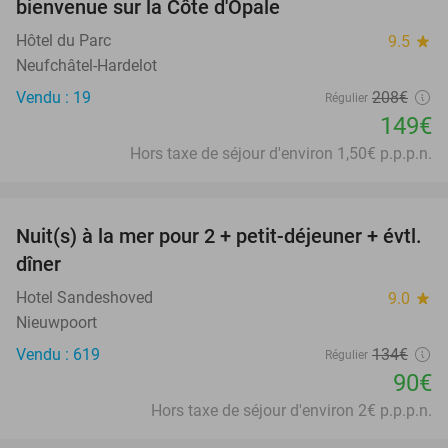
bienvenue sur la Côte d'Opale
Hôtel du Parc
9.5
star
Neufchâtel-Hardelot
Vendu : 19
208€
Régulier
149€
Hors taxe de séjour d'environ 1,50€ p.p.p.n.
favorite_border
Nuit(s) à la mer pour 2 + petit-déjeuner + évtl.
33%
dîner
Hotel Sandeshoved
9.0
star
Nieuwpoort
Vendu : 619
134€
Régulier
90€
Hors taxe de séjour d'environ 2€ p.p.p.n.
favorite_border