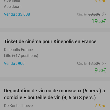
Apenheul
9.3
star
Apeldoorn
Vendu : 33.608
30
,50
€
Régulier
19
€
,50
favorite_border
Ticket de cinéma pour Kinepolis en France
27%
SOLD
OUT
Kinepolis France
Lille (+17 positions)
Vendu : 900
13
,50
€
Régulier
9
€
,90
favorite_border
Dégustation de vin ou de mousseux (6 pers.) à
91%
domicile + bouteille de vin (4, 6 ou 8 pers.)
De Kasteelhoeve
8.5
star