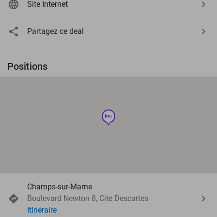
Site Internet
Partagez ce deal
Positions
hotel
Champs-sur-Marne
Boulevard Newton 8, Cite Descartes
Itinéraire