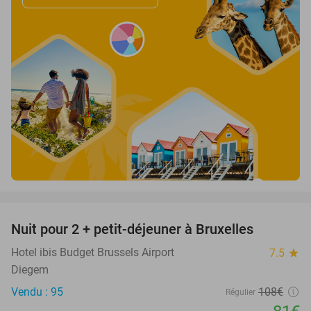
favorite_border
Nuit pour 2 + petit-déjeuner à Bruxelles
25%
Hotel ibis Budget Brussels Airport
7.5
star
Diegem
Vendu : 95
108€
Régulier