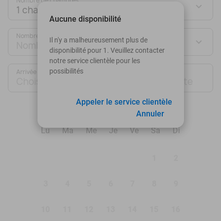
Nombre de chambres :
1 chambre
Aucune disponibilité
Nombre de personnes :
Il n'y a malheureusement plus de
Nombre de personnes
disponibilité pour 1. Veuillez contacter
notre service clientèle pour les
possibilités
Arrivée
Départ
Choisir une date
Choisir une date
Appeler le service clientèle
août 2026
Annuler
Lu
Ma
Me
Je
Ve
Sa
Di
1
2
3
4
5
6
7
8
9
10
11
12
13
14
15
16