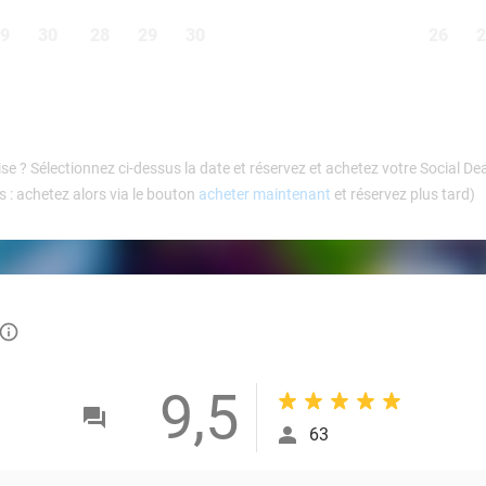
9
30
28
29
30
26
2
se ? Sélectionnez ci-dessus la date et réservez et achetez votre Social 
 : achetez alors via le bouton
acheter maintenant
et réservez plus tard)
info_outlined
9,5
63