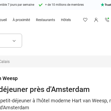
nible 7 jours par semaine
+ de 10 millions de membres
cueil
À proximité
Restaurants
Hôtels
keyboard_arrow_down
n Weesp
t-déjeuner près d'Amsterdam
 petit-déjeuner à l'hôtel moderne Hart van Weesp,
s d'Amsterdam