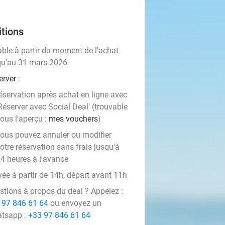
tions
able à partir du moment de l'achat
qu'au 31 mars 2026
erver
:
éservation après achat en ligne avec
Réserver avec Social Deal' (trouvable
ous l'aperçu :
mes vouchers
)
ous pouvez annuler ou modifier
otre réservation sans frais jusqu'à
4 heures à l'avance
vée à partir de 14h, départ avant 11h
stions à propos du deal ? Appelez :
 97 846 61 64
ou envoyez un
tsapp :
+33 97 846 61 64