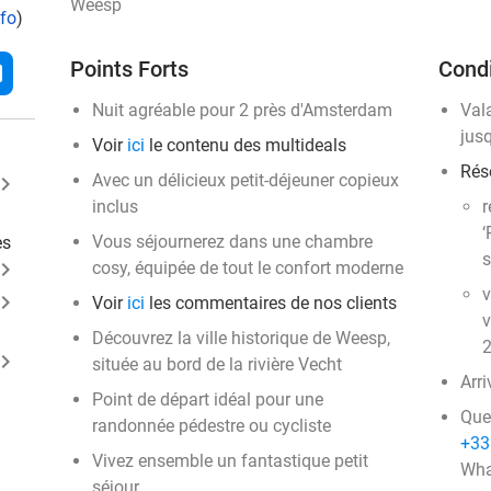
Weesp
nfo
)
Points Forts
Condi
l
Nuit agréable pour 2 près d'Amsterdam
Val
jus
Voir
ici
le contenu des multideals
Rés
Avec un délicieux petit-déjeuner copieux
ard_arrow_right
inclus
r
‘
Vous séjournerez dans une chambre
es
s
ard_arrow_right
cosy, équipée de tout le confort moderne
v
ard_arrow_right
Voir
ici
les commentaires de nos clients
v
Découvrez la ville historique de Weesp,
2
ard_arrow_right
située au bord de la rivière Vecht
Arri
Point de départ idéal pour une
Que
randonnée pédestre ou cycliste
+33
Vivez ensemble un fantastique petit
Wha
séjour