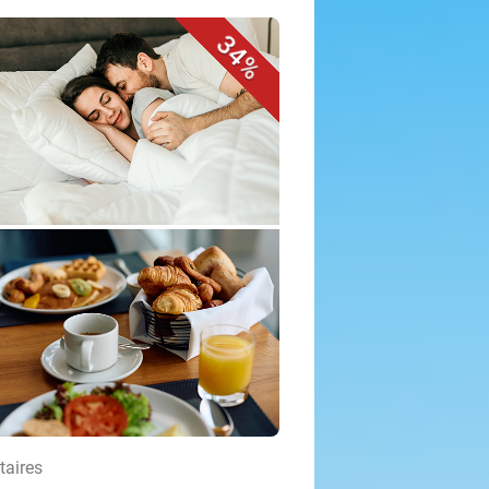
34%
taires