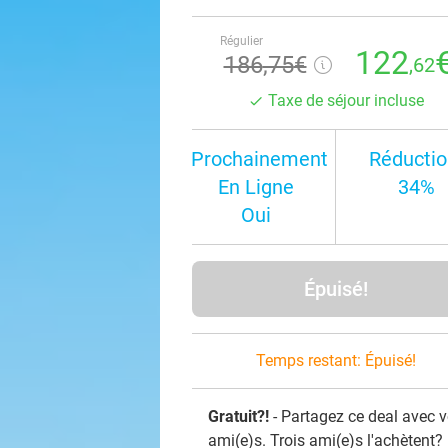
Régulier
122
186
,75
€
,62
Taxe de séjour incluse
Prochainement
Réductio
En Ligne
34%
Oui
Épuisé!
Temps restant:
Épuisé!
Gratuit?!
- Partagez ce deal avec 
ami(e)s. Trois ami(e)s l'achètent?