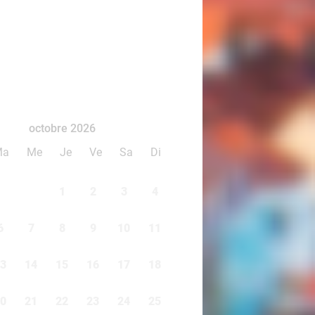
octobre 2026
Ma
Me
Je
Ve
Sa
Di
1
2
3
4
6
7
8
9
10
11
3
14
15
16
17
18
0
21
22
23
24
25