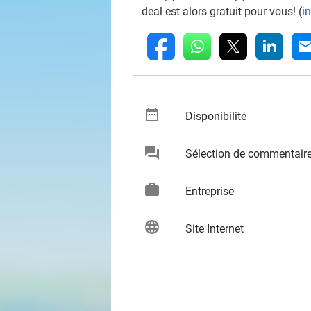
deal est alors gratuit pour vous! (
i
whatsapp
linkedin
fb
mai
date_range
keybo
Disponibilité
chat
Sélection de commentair
keybo
work
keybo
Entreprise
language
keybo
Site Internet