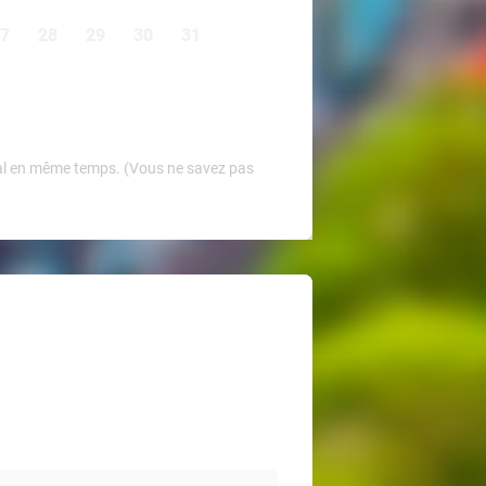
7
28
29
30
31
Deal en même temps. (Vous ne savez pas