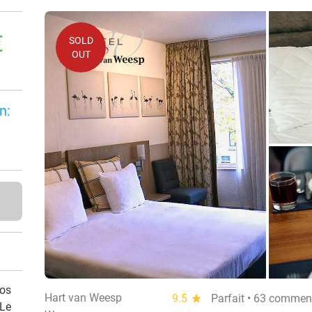
€
SOLD
OUT
n:
vos
Hart van Weesp
9.5
star
Parfait • 63 commen
 Le