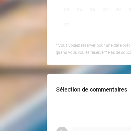
24
25
26
27
28
2
31
*
Vous voulez réserver pour une date préci
quand vous voulez réserver? Pas de soucis
Sélection de commentaires