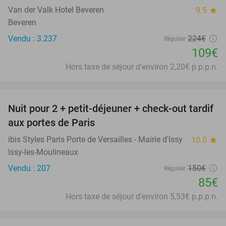
Van der Valk Hotel Beveren
9.5
star
Beveren
Vendu : 3.237
224€
Régulier
109€
Hors taxe de séjour d'environ 2,20€ p.p.p.n.
favorite_border
Nuit pour 2 + petit-déjeuner + check-out tardif
43%
aux portes de Paris
ibis Styles Paris Porte de Versailles - Mairie d'Issy
10.0
star
Issy-les-Moulineaux
Vendu : 207
150€
Régulier
85€
Hors taxe de séjour d'environ 5,53€ p.p.p.n.
favorite_border