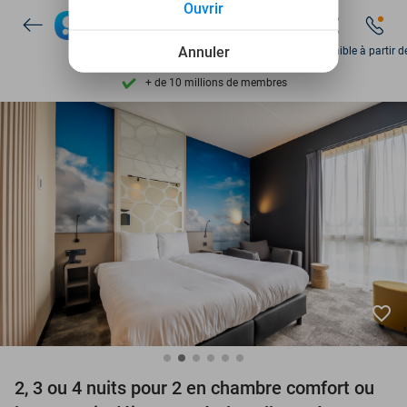
Ouvrir
Découvrez + de 15.000 deals
Disponible 7 jours par semaine
Annuler
Disponible à partir d
+ de 10 millions de membres
9,4
basé sur
205 790 avis
Découvrez + de 15.000 deals
Disponible 7 jours par semaine
+ de 10 millions de membres
favorite_border
2, 3 ou 4 nuits pour 2 en chambre comfort ou