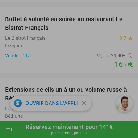
favorite_border
Buffet à volonté en soirée au restaurant Le
25%
Bistrot Français
Le Bistrot Français
9.7
star
Lesquin
Vendu : 115
21
,90
€
Régulier
16
€
,50
favorite_border
Extensions de cils un à un ou volume russe à
42%
Béthune
close
OUVRIR DANS L'APPLI
La beauté de Celeste
Béthune
Vendu : 7
48€
Réservez maintenant pour 141€
Régulier
hotel
shopping_cart
Réserver maintenant
navigate_next
28€
par chambre, par nuit