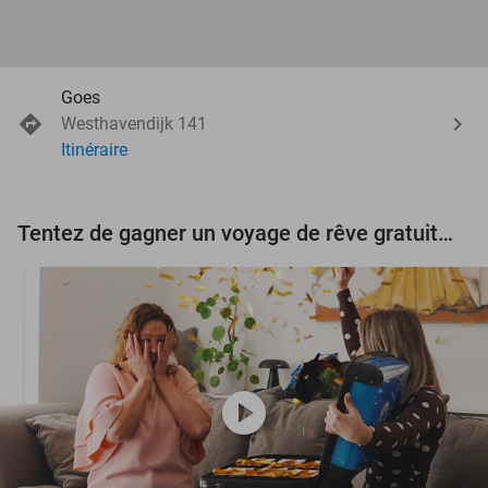
Goes
Westhavendijk 141
Itinéraire
Tentez de gagner un voyage de rêve gratuit d'une valeur de 3.000 € !
play_circle