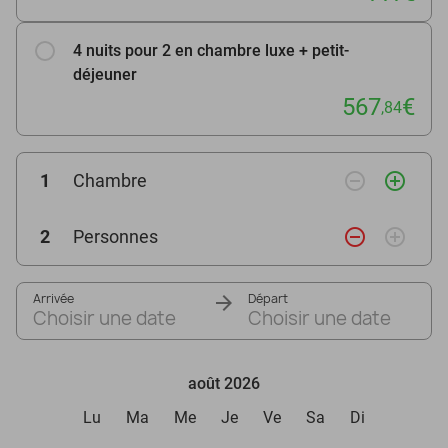
4 nuits pour 2 en chambre luxe + petit-
déjeuner
567
€
,84
remove_circle_outline
add_circle_outline
1
Chambre
remove_circle_outline
add_circle_outline
2
Personnes
Arrivée
Départ
Choisir une date
Choisir une date
août 2026
Lu
Ma
Me
Je
Ve
Sa
Di