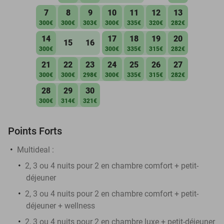
7
8
9
10
11
12
13
300€
300€
303€
300€
335€
320€
282€
14
17
18
19
20
15
16
300€
300€
335€
315€
282€
21
22
23
24
25
26
27
300€
300€
298€
300€
335€
315€
282€
28
29
30
300€
314€
321€
Points Forts
Multideal :
2, 3 ou 4 nuits pour 2 en chambre comfort + petit-
déjeuner
2, 3 ou 4 nuits pour 2 en chambre comfort + petit-
déjeuner + wellness
2, 3 ou 4 nuits pour 2 en chambre luxe + petit-déjeuner