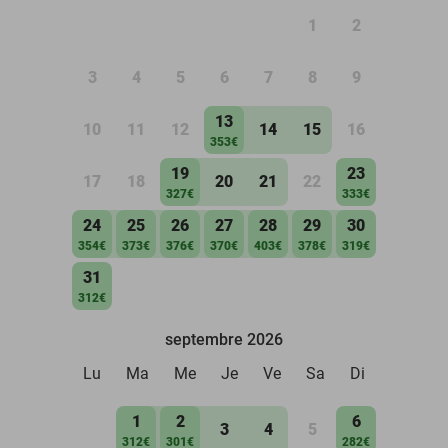
1
2
3
4
5
6
7
8
9
13
10
11
12
14
15
16
353€
19
23
17
18
20
21
22
327€
333€
24
25
26
27
28
29
30
354€
373€
376€
370€
403€
378€
319€
31
312€
septembre 2026
Lu
Ma
Me
Je
Ve
Sa
Di
1
2
6
3
4
5
312€
301€
282€