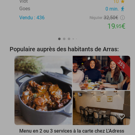
Vlot
10
star
Goes
0 min.
directions_walk
Vendu : 436
32
,50
€
Régulier
19
€
,95
Populaire auprès des habitants de Arras:
35%
favorite_border
Menu en 2 ou 3 services à la carte chez L'Adress