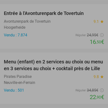
favorite_border
Entrée à l'Avonturenpark de Tovertuin
34%
Avonturenpark de Tovertuin
9.1
star
Hoogerheide
Vendu : 7.874
24
,95
€
Régulier
16
€
,50
favorite_border
Menu (enfant) en 2 services au choix ou menu
34%
en 3 services au choix + cocktail près de Lille
Pirates Paradise
9.8
star
Neuville-en-Ferrain
Vendu : 501
34
,85
€
Régulier
22
€
,90
favorite_border