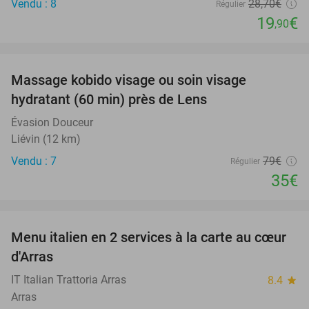
Vendu : 8
28
,70
€
Régulier
19
€
,90
favorite_border
Massage kobido visage ou soin visage
56%
hydratant (60 min) près de Lens
Évasion Douceur
Liévin (12 km)
Vendu : 7
79€
Régulier
35€
favorite_border
Menu italien en 2 services à la carte au cœur
45%
d'Arras
IT Italian Trattoria Arras
8.4
star
Arras