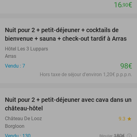
16
€
,90
favorite_border
Nuit pour 2 + petit-déjeuner + cocktails de
bienvenue + sauna + check-out tardif à Arras
Hôtel Les 3 Luppars
Arras
98€
Vendu : 7
Hors taxe de séjour d'environ 1,20€ p.p.p.n.
favorite_border
Nuit pour 2 + petit-déjeuner avec cava dans un
48%
château-hôtel
Château De Looz
9.3
star
Borgloon
Vendu : 130
180€
Régulier