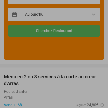
Cherchez Restaurant
favorite_border
Menu en 2 ou 3 services à la carte au cœur
32%
d'Arras
Poulet d'Enfer
Arras
Vendu : 68
24
,80
€
Régulier