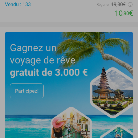
Vendu : 133
19
,80
€
Régulier
10
€
,90
Gagnez un
voyage de rêve
gratuit de 3.000 €
Participez!