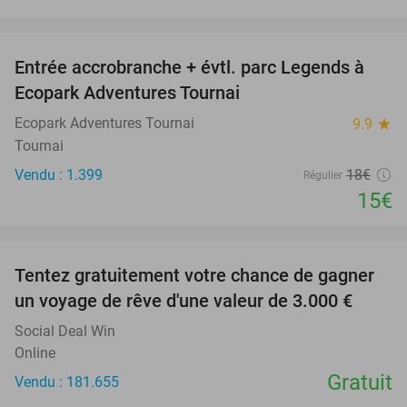
favorite_border
Entrée accrobranche + évtl. parc Legends à
17%
Ecopark Adventures Tournai
Ecopark Adventures Tournai
9.9
star
Tournai
Vendu : 1.399
18€
Régulier
15€
favorite_border
Tentez gratuitement votre chance de gagner
un voyage de rêve d'une valeur de 3.000 €
Social Deal Win
Online
Gratuit
Vendu : 181.655