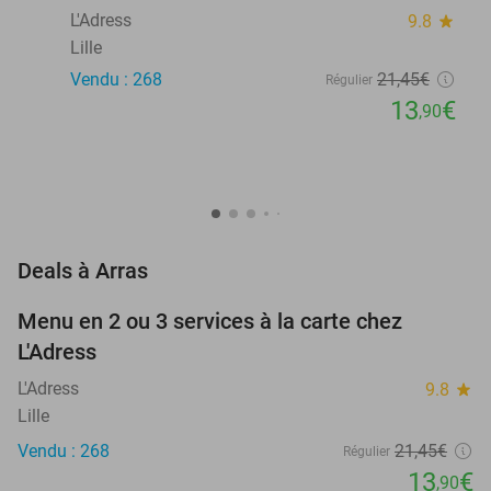
L'Adress
9.8
star
Lille
Vendu : 268
21
,45
€
Régulier
13
€
,90
favorite_border
Deals à Arras
Menu en 2 ou 3 services à la carte chez
35%
L'Adress
L'Adress
9.8
star
Lille
Vendu : 268
21
,45
€
Régulier
13
€
,90