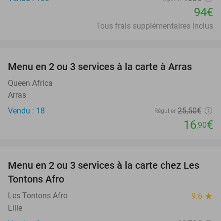
94€
Tous frais supplémentaires inclus
favorite_border
Menu en 2 ou 3 services à la carte à Arras
34%
Queen Africa
Arras
Vendu : 18
25
,50
€
Régulier
16
€
,90
favorite_border
Menu en 2 ou 3 services à la carte chez Les
31%
Tontons Afro
Les Tontons Afro
9.6
star
Lille