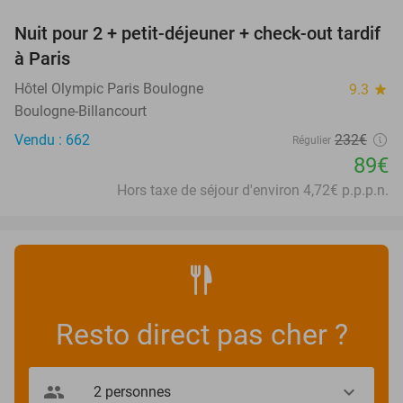
Nuit pour 2 + petit-déjeuner + check-out tardif
62%
à Paris
Hôtel Olympic Paris Boulogne
9.3
star
Boulogne-Billancourt
Vendu : 662
232€
Régulier
89€
Hors taxe de séjour d'environ 4,72€ p.p.p.n.
Resto direct pas cher ?