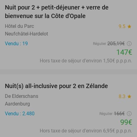
Nuit pour 2 + petit-déjeuner + verre de
28%
bienvenue sur la Côte d'Opale
Hôtel du Parc
9.5
star
Neufchâtel-Hardelot
Vendu : 19
205
,19
€
Régulier
147€
Hors taxe de séjour d'environ 1,50€ p.p.p.n.
favorite_border
Nuit(s) all-inclusive pour 2 en Zélande
40%
De Elderschans
8.3
star
Aardenburg
Vendu : 2.480
166€
Régulier
99€
Hors taxe de séjour d'environ 6,95€ p.p.p.n.