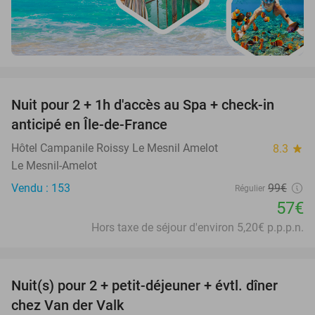
favorite_border
Nuit pour 2 + 1h d'accès au Spa + check-in
42%
anticipé en Île-de-France
Hôtel Campanile Roissy Le Mesnil Amelot
8.3
star
Le Mesnil-Amelot
Vendu : 153
99€
Régulier
57€
Hors taxe de séjour d'environ 5,20€ p.p.p.n.
favorite_border
Nuit(s) pour 2 + petit-déjeuner + évtl. dîner
51%
chez Van der Valk