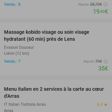
Vendu : 8
28
,70
€
Régulier
19
€
,90
favorite_border
Massage kobido visage ou soin visage
56%
hydratant (60 min) près de Lens
Évasion Douceur
Liévin (12 km)
Vendu : 7
79€
Régulier
35€
favorite_border
Menu italien en 2 services à la carte au cœur
45%
d'Arras
IT Italian Trattoria Arras
8.4
star
Arras