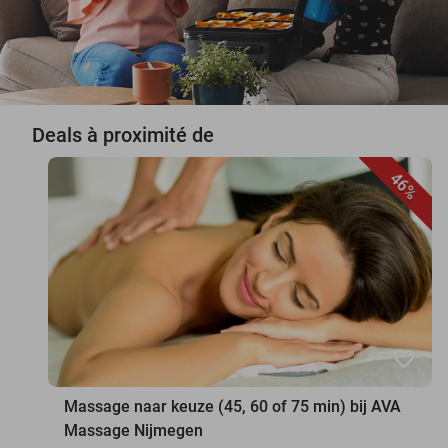
Deals à proximité de
46%
favorite_border
Massage naar keuze (45, 60 of 75 min) bij AVA
Massage Nijmegen