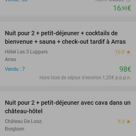
16
€
,90
favorite_border
Nuit pour 2 + petit-déjeuner + cocktails de
bienvenue + sauna + check-out tardif à Arras
Hôtel Les 3 Luppars
10.0
star
Arras
98€
Vendu : 7
Hors taxe de séjour d'environ 1,20€ p.p.p.n.
favorite_border
Nuit pour 2 + petit-déjeuner avec cava dans un
48%
château-hôtel
Château De Looz
9.3
star
Borgloon