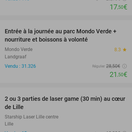
17
€
,50
favorite_border
Entrée à la journée au parc Mondo Verde +
25%
nourriture et boissons à volonté
Mondo Verde
8.3
star
Landgraaf
Vendu : 31.326
28
,50
€
Régulier
21
€
,50
favorite_border
2 ou 3 parties de laser game (30 min) au cœur
45%
de Lille
Starship Laser Lille centre
Lille