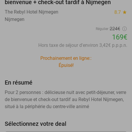
bienvenue + check-out tardif à Nijmegen
The Rebyl Hotel Nijmegen
8.7
star
Nijmegen
224€
Régulier
169€
Hors taxe de séjour d'environ 3,42€ p.p.p.n.
Prochainement en ligne::
Épuisé!
En résumé
Pour 2 personnes : délicieuse nuit avec petit-déjeuner, verre
de bienvenue et check-out tardif au Rebyl Hotel Nijmegen,
situé à la périphérie du centre-ville animé
Sélectionnez votre deal