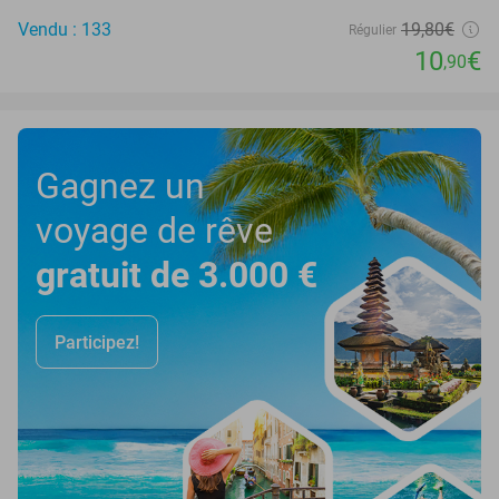
Vendu : 133
19
,80
€
Régulier
10
€
,90
Gagnez un
voyage de rêve
gratuit de 3.000 €
Participez!