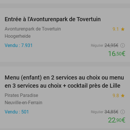
favorite_border
Entrée à l'Avonturenpark de Tovertuin
34%
Avonturenpark de Tovertuin
9.1
star
Hoogerheide
Vendu : 7.931
24
,95
€
Régulier
16
€
,50
favorite_border
Menu (enfant) en 2 services au choix ou menu
34%
en 3 services au choix + cocktail près de Lille
Pirates Paradise
9.8
star
Neuville-en-Ferrain
Vendu : 501
34
,85
€
Régulier
22
€
,90
favorite_border