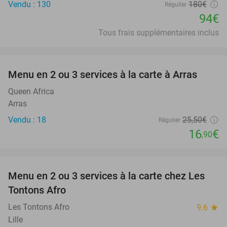
Vendu : 130
180€
Régulier
94€
Tous frais supplémentaires inclus
favorite_border
Menu en 2 ou 3 services à la carte à Arras
34%
Queen Africa
Arras
Vendu : 18
25
,50
€
Régulier
16
€
,90
favorite_border
Menu en 2 ou 3 services à la carte chez Les
31%
Tontons Afro
Les Tontons Afro
9.6
star
Lille