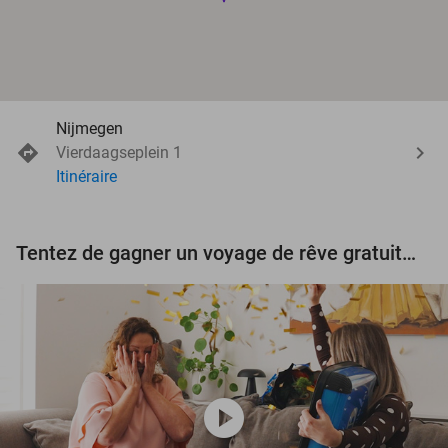
Nijmegen
Vierdaagseplein 1
Itinéraire
Tentez de gagner un voyage de rêve gratuit d'une valeur de 3.000 € !
play_circle