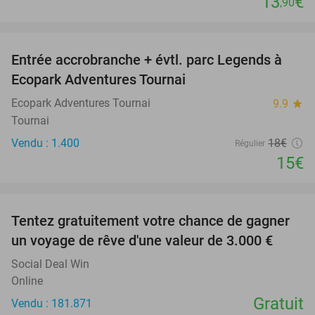
13
€
,90
favorite_border
Entrée accrobranche + évtl. parc Legends à
17%
Ecopark Adventures Tournai
Ecopark Adventures Tournai
9.9
star
Tournai
Vendu : 1.400
18€
Régulier
15€
favorite_border
Tentez gratuitement votre chance de gagner
un voyage de rêve d'une valeur de 3.000 €
Social Deal Win
Online
Gratuit
Vendu : 181.871