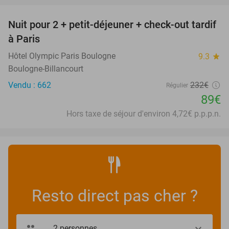
Nuit pour 2 + petit-déjeuner + check-out tardif
62%
à Paris
Hôtel Olympic Paris Boulogne
9.3
star
Boulogne-Billancourt
Vendu : 662
232€
Régulier
89€
Hors taxe de séjour d'environ 4,72€ p.p.p.n.
Resto direct pas cher ?