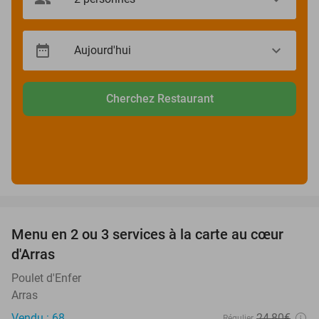
Cherchez Restaurant
favorite_border
Menu en 2 ou 3 services à la carte au cœur
32%
d'Arras
Poulet d'Enfer
Arras
Vendu : 68
24
,80
€
Régulier