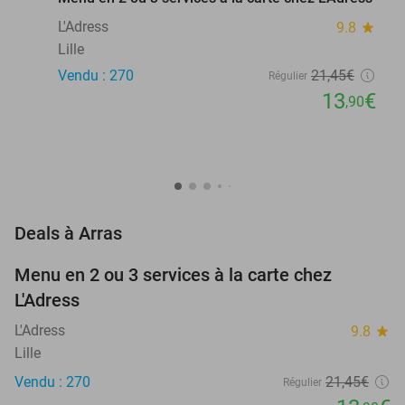
L'Adress
9.8
star
Lille
Vendu : 270
21
,45
€
Régulier
13
€
,90
favorite_border
Deals à Arras
Menu en 2 ou 3 services à la carte chez
35%
L'Adress
L'Adress
9.8
star
Lille
Vendu : 270
21
,45
€
Régulier