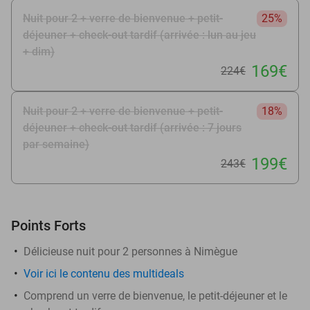
Nuit pour 2 + verre de bienvenue + petit-
25%
déjeuner + check-out tardif (arrivée : lun au jeu
+ dim)
169€
224€
Nuit pour 2 + verre de bienvenue + petit-
18%
déjeuner + check-out tardif (arrivée : 7 jours
par semaine)
199€
243€
Points Forts
Délicieuse nuit pour 2 personnes à Nimègue
Voir ici le contenu des multideals
Comprend un verre de bienvenue, le petit-déjeuner et le