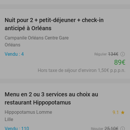
favorite_border
Nuit pour 2 + petit-déjeuner + check-in
34%
anticipé à Orléans
Campanile Orléans Centre Gare
Orléans
Vendu : 4
134€
Régulier
89€
Hors taxe de séjour d'environ 1,50€ p.p.p.n.
favorite_border
Menu en 2 ou 3 services au choix au
30%
restaurant Hippopotamus
Hippopotamus Lomme
9.1
star
Lille
Vendu : 110
25
,10
€
Régulier