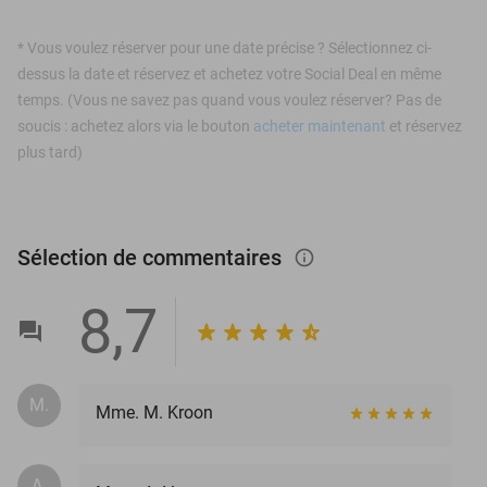
*
Vous voulez réserver pour une date précise ? Sélectionnez ci-
dessus la date et réservez et achetez votre Social Deal en même
temps. (Vous ne savez pas quand vous voulez réserver? Pas de
soucis : achetez alors via le bouton
acheter maintenant
et réservez
plus tard)
Sélection de commentaires
info_outlined
8,7
M.
Mme. M. Kroon
A.