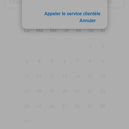
Choisir une date
Choisir une date
Appeler le service clientèle
août 2026
Annuler
Lu
Ma
Me
Je
Ve
Sa
Di
1
2
3
4
5
6
7
8
9
10
11
12
13
14
15
16
17
18
19
20
21
22
23
24
25
26
27
28
29
30
31