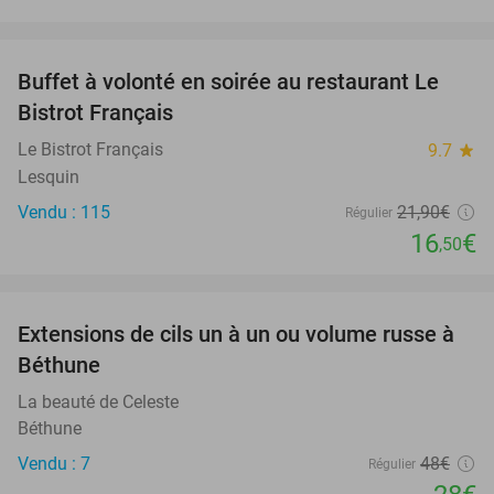
favorite_border
Buffet à volonté en soirée au restaurant Le
25%
Bistrot Français
Le Bistrot Français
9.7
star
Lesquin
Vendu : 115
21
,90
€
Régulier
16
€
,50
favorite_border
Extensions de cils un à un ou volume russe à
42%
Béthune
La beauté de Celeste
Béthune
Vendu : 7
48€
Régulier