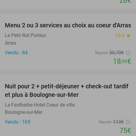
28€
favorite_border
Menu 2 ou 3 services au choix au coeur d'Arras
38%
Le Petit Rat Porteur
10.0
star
Arras
Vendu : 84
30
,70
€
Régulier
18
€
,90
favorite_border
Nuit pour 2 + petit-déjeuner + check-out tardif
34%
et plus à Boulogne-sur-Mer
Le Faidherbe Hotel Coeur de ville
Boulogne-sur-Mer
Vendu : 165
113€
Régulier
75€