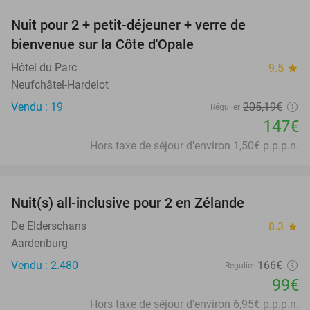
Nuit pour 2 + petit-déjeuner + verre de
28%
bienvenue sur la Côte d'Opale
Hôtel du Parc
9.5
star
Neufchâtel-Hardelot
Vendu : 19
205
,19
€
Régulier
147€
Hors taxe de séjour d'environ 1,50€ p.p.p.n.
favorite_border
Nuit(s) all-inclusive pour 2 en Zélande
40%
De Elderschans
8.3
star
Aardenburg
Vendu : 2.480
166€
Régulier
99€
Hors taxe de séjour d'environ 6,95€ p.p.p.n.