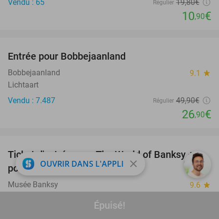
Vendu : 65
19
,80
€
Régulier
10
€
,90
favorite_border
Entrée pour Bobbejaanland
46%
Bobbejaanland
9.1
star
Lichtaart
Vendu : 7.487
49
,90
€
Régulier
26
€
,90
favorite_border
Ticket d'entrée pour The World of Banksy +
37%
close
OUVRIR DANS L'APPLI
poster à Bruxelles
Musée Banksy
9.6
star
Bruxelles
Épuisé!
Vendu : 188
22€
Régulier