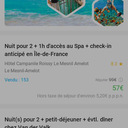
favorite_border
Nuit pour 2 + 1h d'accès au Spa + check-in
42%
anticipé en Île-de-France
Hôtel Campanile Roissy Le Mesnil Amelot
8.3
star
Le Mesnil-Amelot
Vendu : 153
99€
Régulier
57€
Hors taxe de séjour d'environ 5,20€ p.p.p.n.
favorite_border
Nuit(s) pour 2 + petit-déjeuner + évtl. dîner
51%
chez Van der Valk