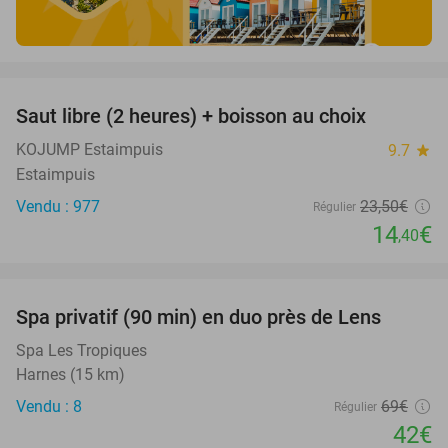
favorite_border
Saut libre (2 heures) + boisson au choix
39%
KOJUMP Estaimpuis
9.7
star
Estaimpuis
Vendu : 977
23
,50
€
Régulier
14
€
,40
favorite_border
Spa privatif (90 min) en duo près de Lens
39%
Spa Les Tropiques
Harnes (15 km)
Vendu : 8
69€
Régulier
42€