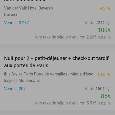
Van der Valk Hotel Beveren
9.5
star
Beveren
Vendu : 3.237
224€
Régulier
109€
Hors taxe de séjour d'environ 2,20€ p.p.p.n.
favorite_border
Nuit pour 2 + petit-déjeuner + check-out tardif
43%
aux portes de Paris
ibis Styles Paris Porte de Versailles - Mairie d'Issy
10.0
star
Issy-les-Moulineaux
Vendu : 207
150€
Régulier
85€
Hors taxe de séjour d'environ 5,53€ p.p.p.n.
favorite_border