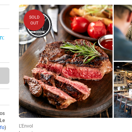
SOLD
OUT
n:
vos
 Le
L'Envol
nfo
)