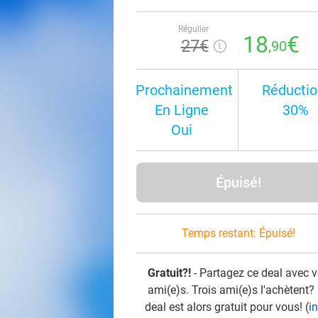
Régulier
18
€
27€
,90
Prochainement
Réductio
En Ligne
30%
Oui
Épuisé!
Temps restant:
Épuisé!
Gratuit?!
- Partagez ce deal avec 
ami(e)s. Trois ami(e)s l'achètent?
deal est alors gratuit pour vous! (
i