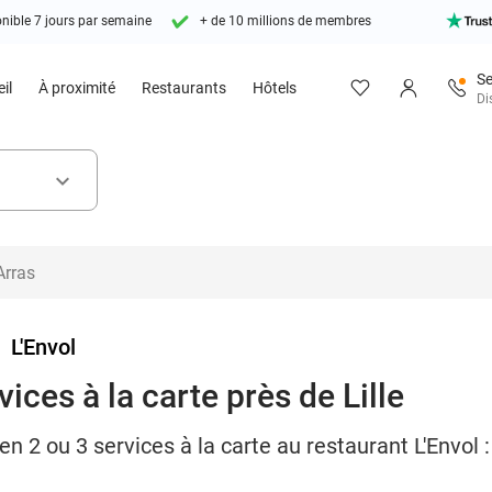
nible 7 jours par semaine
+ de 10 millions de membres
Se
il
À proximité
Restaurants
Hôtels
Di
keyboard_arrow_down
>
L'Envol
ices à la carte près de Lille
 2 ou 3 services à la carte au restaurant L'Envol :