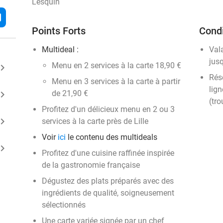
Lesquin
l
Points Forts
Condi
Multideal :
Val
jus
​Menu en 2 services à la carte 18,90 €
ard_arrow_right
Rése
Menu en 3 services à la carte à partir
lign
ard_arrow_right
de 21,90 €
(tro
Profitez d'un délicieux menu en 2 ou 3
ard_arrow_right
services à la carte près de Lille
Voir
ici
le contenu des multideals
ard_arrow_right
Profitez d'une cuisine raffinée inspirée
de la gastronomie française
Dégustez des plats préparés avec des
ingrédients de qualité, soigneusement
sélectionnés
Une carte variée signée par un chef