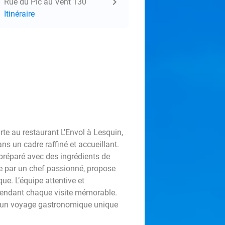
Rue du Pic au Vent 130
Itinéraire
te au restaurant L'Envol à Lesquin,
ns un cadre raffiné et accueillant.
 préparé avec des ingrédients de
e par un chef passionné, propose
ue. L’équipe attentive et
, rendant chaque visite mémorable.
r d’un voyage gastronomique unique