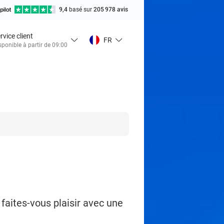
9,4
basé sur
205 978 avis
rvice client
FR
sponible à partir de 09:00
 faites-vous plaisir avec une