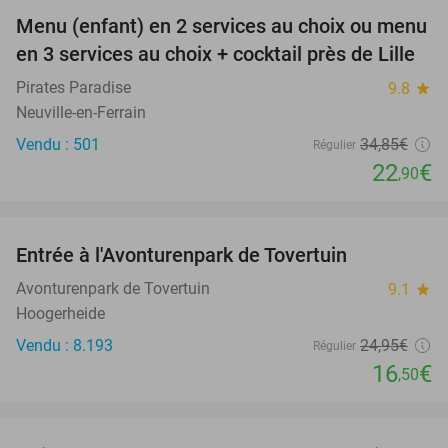
Menu (enfant) en 2 services au choix ou menu
34%
en 3 services au choix + cocktail près de Lille
Pirates Paradise
9.8
star
Neuville-en-Ferrain
Vendu : 501
34
,85
€
Régulier
22
€
,90
favorite_border
Entrée à l'Avonturenpark de Tovertuin
34%
Avonturenpark de Tovertuin
9.1
star
Hoogerheide
Vendu : 8.193
24
,95
€
Régulier
16
€
,50
favorite_border