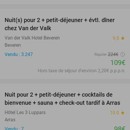
favorite_border
Nuit(s) pour 2 + petit-déjeuner + évtl. dîner
51%
chez Van der Valk
Van der Valk Hotel Beveren
9.5
star
Beveren
Vendu : 3.247
224€
Régulier
109€
Hors taxe de séjour d'environ 2,20€ p.p.p.n.
favorite_border
Nuit pour 2 + petit-déjeuner + cocktails de
bienvenue + sauna + check-out tardif à Arras
Hôtel Les 3 Luppars
10.0
star
Arras
98€
Vendu : 7