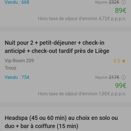
Vendu : 668
232€
Régulier
89€
Hors taxe de séjour d'environ 4,72€ p.p.p.n.
favorite_border
Nuit pour 2 + petit-déjeuner + check-in
54%
anticipé + check-out tardif près de Liège
Vip Room 209
9.5
star
Trooz
Vendu : 754
217€
Régulier
99€
Hors taxe de séjour d'environ 1,80€ p.p.p.n.
favorite_border
Headspa (45 ou 60 min) au choix en solo ou
34%
duo + bar à coiffure (15 min)