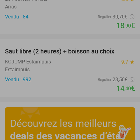
Arras
Vendu : 84
30
,70
€
Régulier
18
€
,90
favorite_border
Saut libre (2 heures) + boisson au choix
39%
KOJUMP Estaimpuis
9.7
star
Estaimpuis
Vendu : 992
23
,50
€
Régulier
14
€
,40
Découvrez les meilleurs
deals des vacances d’été
!