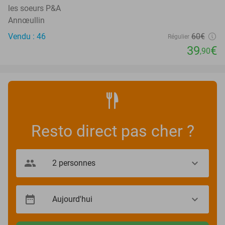
les soeurs P&A
Annœullin
Vendu : 46
60€
Régulier
39
€
,90
Resto direct pas cher ?