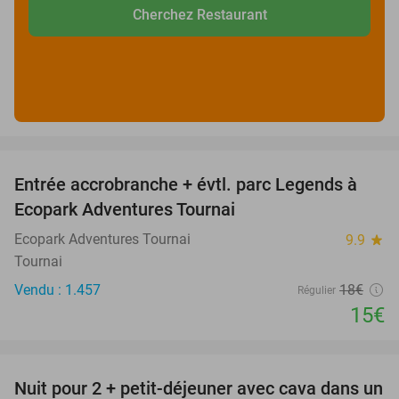
Cherchez Restaurant
favorite_border
Entrée accrobranche + évtl. parc Legends à
17%
Ecopark Adventures Tournai
Ecopark Adventures Tournai
9.9
star
Tournai
Vendu : 1.457
18€
Régulier
15€
favorite_border
Nuit pour 2 + petit-déjeuner avec cava dans un
48%