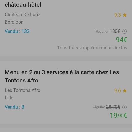
château-hôtel
Château De Looz
9.3
star
Borgloon
Vendu : 133
180€
Régulier
94€
Tous frais supplémentaires inclus
favorite_border
Menu en 2 ou 3 services à la carte chez Les
31%
Tontons Afro
Les Tontons Afro
9.6
star
Lille
Vendu : 8
28
,70
€
Régulier
19
€
,90
favorite_border