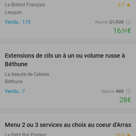
Le Bistrot Français
9.7
star
Lesquin
Vendu : 115
21
,90
€
Régulier
16
€
,50
favorite_border
Extensions de cils un à un ou volume russe à
42%
Béthune
La beauté de Celeste
Béthune
Vendu : 7
48€
Régulier
28€
favorite_border
Menu 2 ou 3 services au choix au coeur d'Arras
38%
Le Petit Rat Porteur
10.0
star