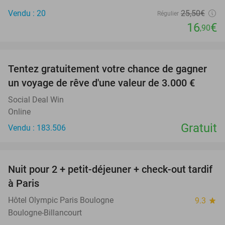
Vendu : 20
25
,50
€
Régulier
16
€
,90
favorite_border
Tentez gratuitement votre chance de gagner
un voyage de rêve d'une valeur de 3.000 €
Social Deal Win
Online
Gratuit
Vendu : 183.506
favorite_border
Nuit pour 2 + petit-déjeuner + check-out tardif
62%
à Paris
Hôtel Olympic Paris Boulogne
9.3
star
Boulogne-Billancourt