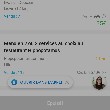
Évasion Douceur
Liévin (12 km)
Vendu : 7
79€
Régulier
35€
favorite_border
Menu en 2 ou 3 services au choix au
30%
restaurant Hippopotamus
Hippopotamus Lomme
9.1
star
Lille
Vendu : 118
25
,10
€
Régulier
17
€
,50
close
OUVRIR DANS L'APPLI
favorite_border
Entrée à la journée au parc Mondo Verde +
25%
Épuisé!
nourriture et boissons à volonté