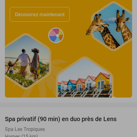
Découvrez maintenant
favorite_border
Spa privatif (90 min) en duo près de Lens
39%
Spa Les Tropiques
Harnes (15 km)