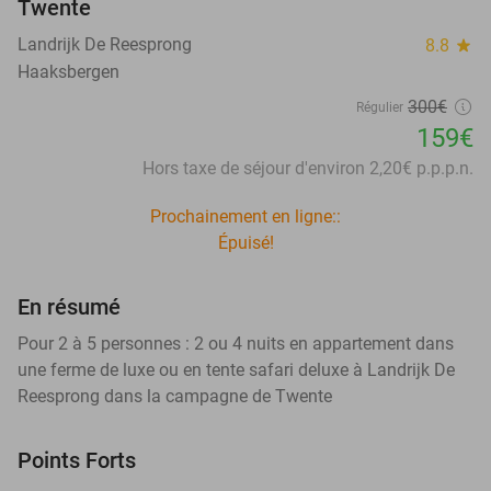
Twente
Landrijk De Reesprong
8.8
star
Haaksbergen
300€
Régulier
159€
Hors taxe de séjour d'environ 2,20€ p.p.p.n.
Prochainement en ligne::
Épuisé!
En résumé
Pour 2 à 5 personnes : 2 ou 4 nuits en appartement dans
une ferme de luxe ou en tente safari deluxe à Landrijk De
Reesprong dans la campagne de Twente
Points Forts