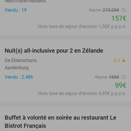
Neufchâtel-Hardelot
Vendu : 19
219
,26
€
Régulier
157€
Hors taxe de séjour d'environ 1,50€ p.p.p.n.
favorite_border
Nuit(s) all-inclusive pour 2 en Zélande
40%
De Elderschans
8.3
star
Aardenburg
Vendu : 2.486
166€
Régulier
99€
Hors taxe de séjour d'environ 6,95€ p.p.p.n.
favorite_border
Buffet à volonté en soirée au restaurant Le
25%
Bistrot Français