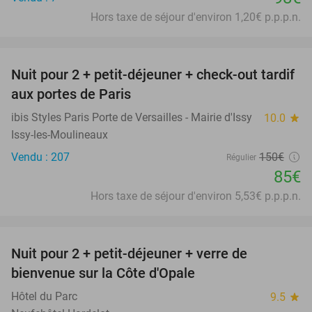
Hors taxe de séjour d'environ 1,20€ p.p.p.n.
favorite_border
Nuit pour 2 + petit-déjeuner + check-out tardif
43%
aux portes de Paris
ibis Styles Paris Porte de Versailles - Mairie d'Issy
10.0
star
Issy-les-Moulineaux
Vendu : 207
150€
Régulier
85€
Hors taxe de séjour d'environ 5,53€ p.p.p.n.
favorite_border
Nuit pour 2 + petit-déjeuner + verre de
28%
bienvenue sur la Côte d'Opale
Hôtel du Parc
9.5
star