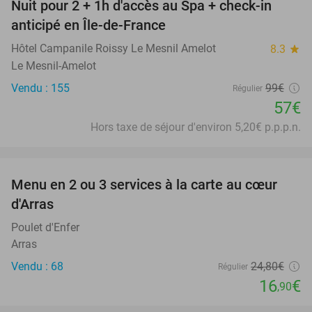
Nuit pour 2 + 1h d'accès au Spa + check-in
42%
anticipé en Île-de-France
Hôtel Campanile Roissy Le Mesnil Amelot
8.3
star
Le Mesnil-Amelot
Vendu : 155
99€
Régulier
57€
Hors taxe de séjour d'environ 5,20€ p.p.p.n.
favorite_border
Menu en 2 ou 3 services à la carte au cœur
32%
d'Arras
Poulet d'Enfer
Arras
Vendu : 68
24
,80
€
Régulier
16
€
,90