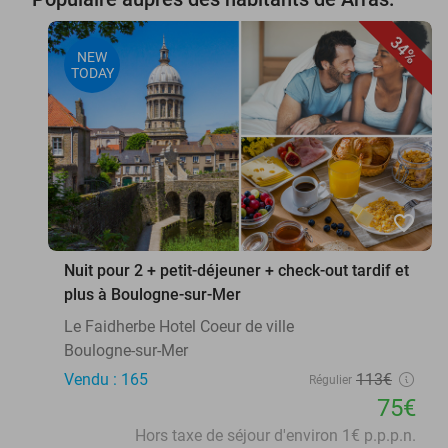
34%
NEW
TODAY
favorite_border
Nuit pour 2 + petit-déjeuner + check-out tardif et
plus à Boulogne-sur-Mer
Le Faidherbe Hotel Coeur de ville
Boulogne-sur-Mer
Vendu : 165
113€
Régulier
75€
Hors taxe de séjour d'environ 1€ p.p.p.n.