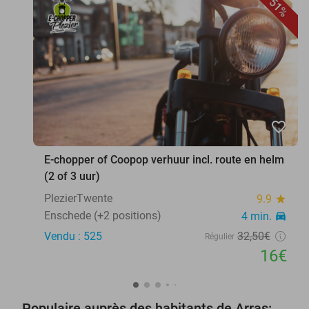
51%
favorite_border
E-chopper of Coopop verhuur incl. route en helm
(2 of 3 uur)
PlezierTwente
9.9
star
Enschede (+2 positions)
4 min.
directions_car
Vendu : 525
32
,50
€
Régulier
16€
Populaire auprès des habitants de Arras: