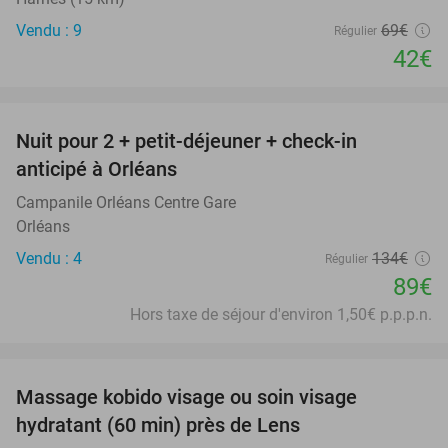
Vendu : 9
69€
Régulier
42€
favorite_border
Nuit pour 2 + petit-déjeuner + check-in
34%
anticipé à Orléans
Campanile Orléans Centre Gare
Orléans
Vendu : 4
134€
Régulier
89€
Hors taxe de séjour d'environ 1,50€ p.p.p.n.
favorite_border
Massage kobido visage ou soin visage
56%
hydratant (60 min) près de Lens