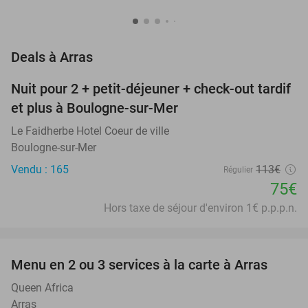
favorite_border
Deals à Arras
Nuit pour 2 + petit-déjeuner + check-out tardif
34%
NEW
et plus à Boulogne-sur-Mer
TODAY
Le Faidherbe Hotel Coeur de ville
Boulogne-sur-Mer
Vendu : 165
113€
Régulier
75€
Hors taxe de séjour d'environ 1€ p.p.p.n.
favorite_border
Menu en 2 ou 3 services à la carte à Arras
34%
Queen Africa
Arras