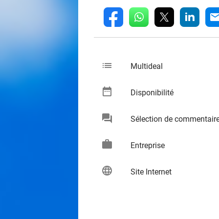
whatsapp
linkedin
fb
mai
list
keybo
Multideal
date_range
keybo
Disponibilité
chat
Sélection de commentair
keybo
work
keybo
Entreprise
language
keybo
Site Internet