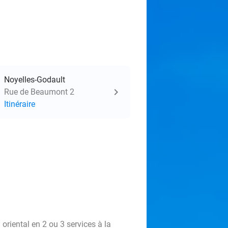
Noyelles-Godault
Rue de Beaumont 2
Itinéraire
oriental en 2 ou 3 services à la