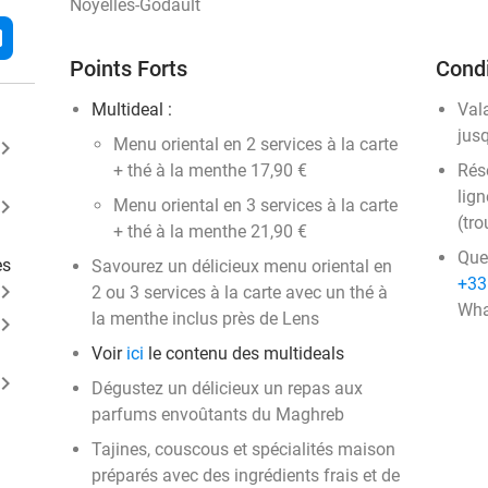
Noyelles-Godault
l
Points Forts
Condi
Multideal :
Val
jus
Menu oriental en 2 services à la carte
ard_arrow_right
+ thé à la menthe 17,90 €
Rése
lign
ard_arrow_right
Menu oriental en 3 services à la carte
(tro
+ thé à la menthe 21,90 €
Que
es
Savourez un délicieux menu oriental en
+33
ard_arrow_right
2 ou 3 services à la carte avec un thé à
Wha
la menthe inclus près de Lens
ard_arrow_right
Voir
ici
le contenu des multideals
ard_arrow_right
Dégustez un délicieux un repas aux
parfums envoûtants du Maghreb
Tajines, couscous et spécialités maison
préparés avec des ingrédients frais et de