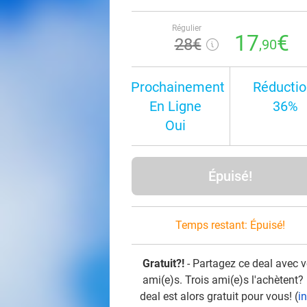
Régulier
17
€
28€
,90
Prochainement
Réductio
En Ligne
36%
Oui
Épuisé!
Temps restant:
Épuisé!
Gratuit?!
- Partagez ce deal avec 
ami(e)s. Trois ami(e)s l'achètent?
deal est alors gratuit pour vous! (
i