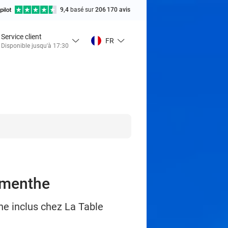
9,4
basé sur
206 170 avis
Service client
FR
Disponible jusqu'à 17:30
a menthe
he inclus chez La Table