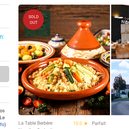
SOLD
OUT
n:
vos
 Le
La Table Berbère
10.0
star
Parfait
nfo
)