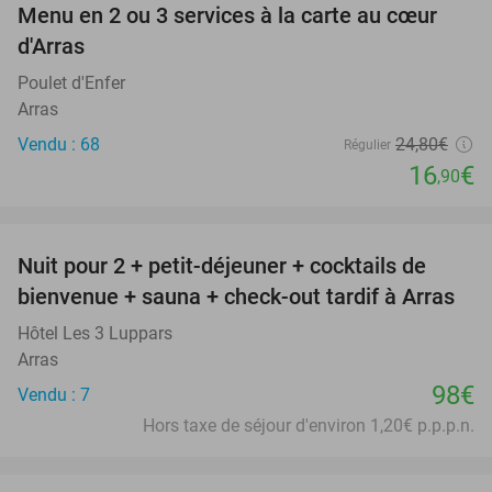
Menu en 2 ou 3 services à la carte au cœur
32%
d'Arras
Poulet d'Enfer
Arras
Vendu : 68
24
,80
€
Régulier
16
€
,90
favorite_border
Nuit pour 2 + petit-déjeuner + cocktails de
bienvenue + sauna + check-out tardif à Arras
Hôtel Les 3 Luppars
Arras
98€
Vendu : 7
Hors taxe de séjour d'environ 1,20€ p.p.p.n.
favorite_border