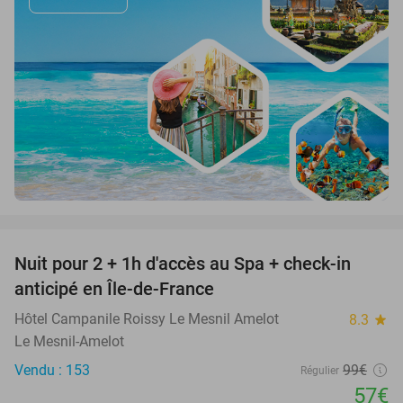
favorite_border
Nuit pour 2 + 1h d'accès au Spa + check-in
42%
anticipé en Île-de-France
Hôtel Campanile Roissy Le Mesnil Amelot
8.3
star
Le Mesnil-Amelot
Vendu : 153
99€
Régulier
57€