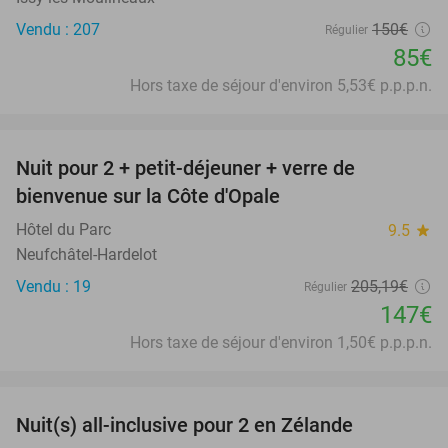
Vendu : 207
150€
Régulier
85€
Hors taxe de séjour d'environ 5,53€ p.p.p.n.
favorite_border
Nuit pour 2 + petit-déjeuner + verre de
28%
bienvenue sur la Côte d'Opale
Hôtel du Parc
9.5
star
Neufchâtel-Hardelot
Vendu : 19
205
,19
€
Régulier
147€
Hors taxe de séjour d'environ 1,50€ p.p.p.n.
favorite_border
Nuit(s) all-inclusive pour 2 en Zélande
40%