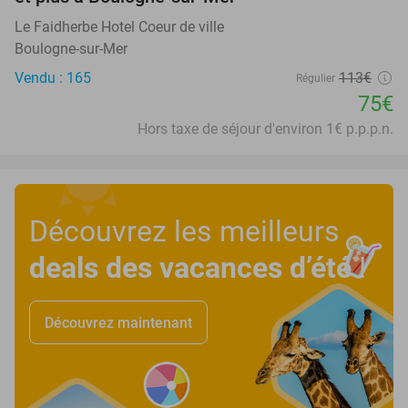
Le Faidherbe Hotel Coeur de ville
Boulogne-sur-Mer
Vendu : 165
113€
Régulier
75€
Hors taxe de séjour d'environ 1€ p.p.p.n.
Découvrez les meilleurs
deals des vacances d’été
!
Découvrez maintenant