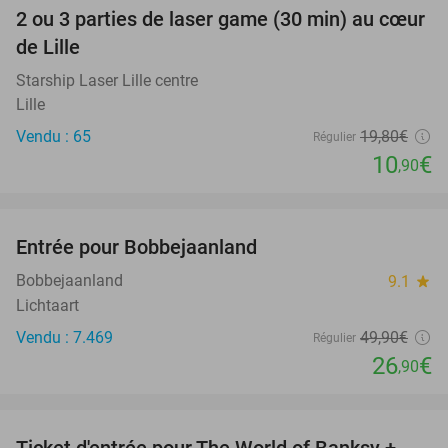
2 ou 3 parties de laser game (30 min) au cœur
45%
de Lille
Starship Laser Lille centre
Lille
Vendu : 65
19
,80
€
Régulier
10
€
,90
favorite_border
Entrée pour Bobbejaanland
46%
Bobbejaanland
9.1
star
Lichtaart
Vendu : 7.469
49
,90
€
Régulier
26
€
,90
favorite_border