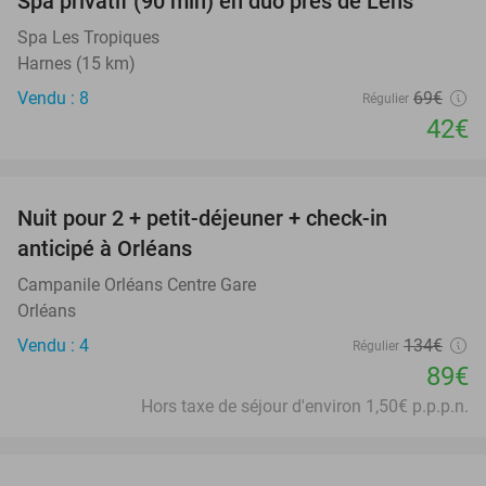
Spa privatif (90 min) en duo près de Lens
39%
Spa Les Tropiques
Harnes (15 km)
Vendu : 8
69€
Régulier
42€
favorite_border
Nuit pour 2 + petit-déjeuner + check-in
34%
anticipé à Orléans
Campanile Orléans Centre Gare
Orléans
Vendu : 4
134€
Régulier
89€
Hors taxe de séjour d'environ 1,50€ p.p.p.n.
favorite_border