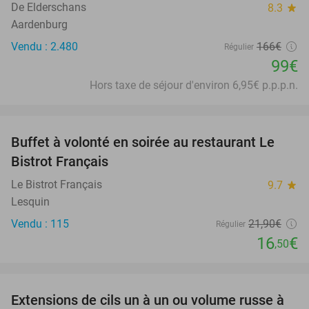
De Elderschans
8.3
star
Aardenburg
Vendu : 2.480
166€
Régulier
99€
Hors taxe de séjour d'environ 6,95€ p.p.p.n.
favorite_border
Buffet à volonté en soirée au restaurant Le
25%
Bistrot Français
Le Bistrot Français
9.7
star
Lesquin
Vendu : 115
21
,90
€
Régulier
16
€
,50
favorite_border
Extensions de cils un à un ou volume russe à
42%