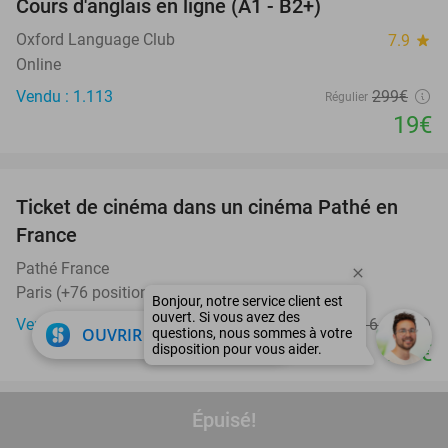
Cours d'anglais en ligne (A1 - B2+)
94%
Oxford Language Club
7.9
star
Online
Vendu : 1.113
299€
Régulier
19€
favorite_border
Ticket de cinéma dans un cinéma Pathé en
40%
France
Pathé France
Paris (+76 positions) (11 km)
Vendu : 73
16
,40
€
Régulier
close
OUVRIR DANS L'APPLI
9
€
,90
favorite_border
Épuisé!
Ticket d'entrée pour Avonturenpark
41%