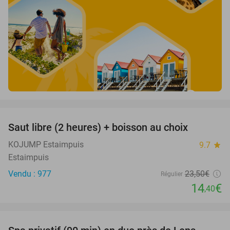
favorite_border
Saut libre (2 heures) + boisson au choix
39%
KOJUMP Estaimpuis
9.7
star
Estaimpuis
Vendu : 977
23
,50
€
Régulier
14
€
,40
favorite_border