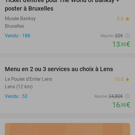
Ticket d'entrée pour The World of Banksy +
37%
poster à Bruxelles
Musée Banksy
9.6
star
Bruxelles
Vendu : 188
22€
Régulier
13
€
,90
favorite_border
Menu en 2 ou 3 services au choix à Lens
32%
Le Poulet d'Enfer Lens
10.0
star
Lens (12 km)
Vendu : 53
24
,80
€
Régulier
16
€
,90