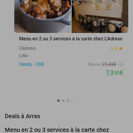
favorite_border
Menu en 2 ou 3 services à la carte chez L'Adress
L'Adress
9.8
star
Lille
Vendu : 268
21
,45
€
Régulier
13
€
,90
favorite_border
Deals à Arras
Menu en 2 ou 3 services à la carte chez
35%