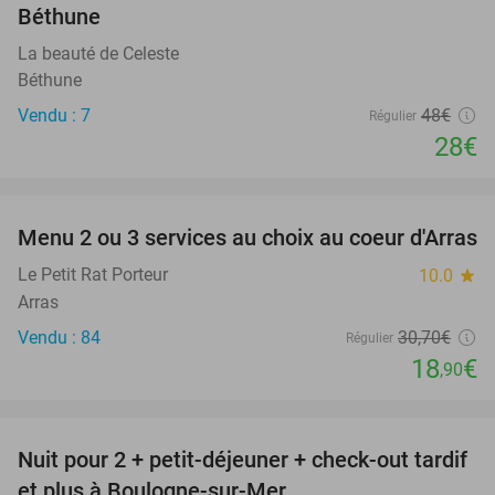
Béthune
La beauté de Celeste
Béthune
Vendu : 7
48€
Régulier
28€
favorite_border
Menu 2 ou 3 services au choix au coeur d'Arras
38%
Le Petit Rat Porteur
10.0
star
Arras
Vendu : 84
30
,70
€
Régulier
18
€
,90
favorite_border
Nuit pour 2 + petit-déjeuner + check-out tardif
34%
et plus à Boulogne-sur-Mer