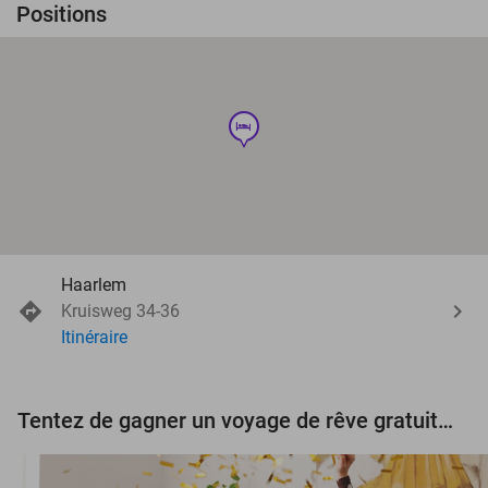
Positions
hotel
Haarlem
Kruisweg 34-36
Itinéraire
Tentez de gagner un voyage de rêve gratuit d'une valeur de 3.000 € !