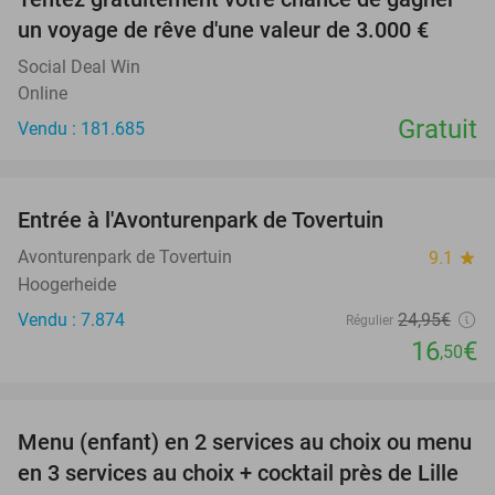
un voyage de rêve d'une valeur de 3.000 €
Social Deal Win
Online
Gratuit
Vendu : 181.685
favorite_border
Entrée à l'Avonturenpark de Tovertuin
34%
Avonturenpark de Tovertuin
9.1
star
Hoogerheide
Vendu : 7.874
24
,95
€
Régulier
16
€
,50
favorite_border
Menu (enfant) en 2 services au choix ou menu
34%
en 3 services au choix + cocktail près de Lille