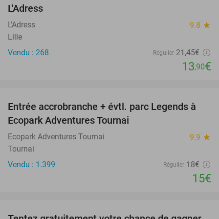
L'Adress
L'Adress
9.8
star
Lille
Vendu : 268
21
,45
€
Régulier
13
€
,90
favorite_border
Entrée accrobranche + évtl. parc Legends à
17%
Ecopark Adventures Tournai
Ecopark Adventures Tournai
9.9
star
Tournai
Vendu : 1.399
18€
Régulier
15€
favorite_border
Tentez gratuitement votre chance de gagner