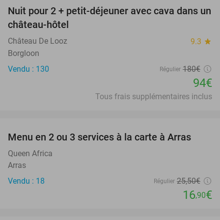
Nuit pour 2 + petit-déjeuner avec cava dans un
48%
château-hôtel
Château De Looz
9.3
star
Borgloon
Vendu : 130
180€
Régulier
94€
Tous frais supplémentaires inclus
favorite_border
Menu en 2 ou 3 services à la carte à Arras
34%
Queen Africa
Arras
Vendu : 18
25
,50
€
Régulier
16
€
,90
favorite_border