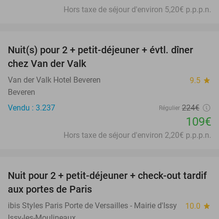
Hors taxe de séjour d'environ 5,20€ p.p.p.n.
favorite_border
Nuit(s) pour 2 + petit-déjeuner + évtl. dîner
51%
chez Van der Valk
Van der Valk Hotel Beveren
9.5
star
Beveren
Vendu : 3.237
224€
Régulier
109€
Hors taxe de séjour d'environ 2,20€ p.p.p.n.
favorite_border
Nuit pour 2 + petit-déjeuner + check-out tardif
43%
aux portes de Paris
ibis Styles Paris Porte de Versailles - Mairie d'Issy
10.0
star
Issy-les-Moulineaux