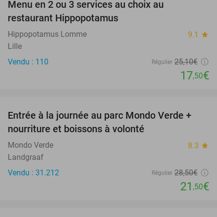
Menu en 2 ou 3 services au choix au
30%
restaurant Hippopotamus
Hippopotamus Lomme
9.1
star
Lille
Vendu : 110
25
,10
€
Régulier
17
€
,50
favorite_border
Entrée à la journée au parc Mondo Verde +
25%
nourriture et boissons à volonté
Mondo Verde
8.3
star
Landgraaf
Vendu : 31.212
28
,50
€
Régulier
21
€
,50
favorite_border