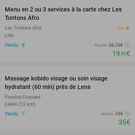
Menu en 2 ou 3 services à la carte chez Les
31%
Tontons Afro
Les Tontons Afro
9.6
star
Lille
Vendu : 8
28
,70
€
Régulier
19
€
,90
favorite_border
Massage kobido visage ou soin visage
56%
hydratant (60 min) près de Lens
Évasion Douceur
Liévin (12 km)
Vendu : 7
79€
Régulier
35€
favorite_border