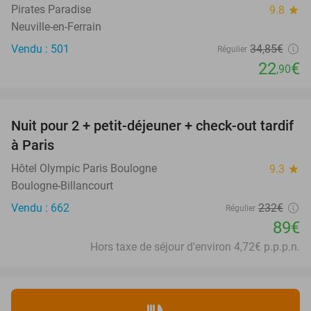
Pirates Paradise
9.8
star
Neuville-en-Ferrain
Vendu : 501
34
,85
€
Régulier
22
€
,90
favorite_border
Nuit pour 2 + petit-déjeuner + check-out tardif
62%
à Paris
Hôtel Olympic Paris Boulogne
9.3
star
Boulogne-Billancourt
Vendu : 662
232€
Régulier
89€
Hors taxe de séjour d'environ 4,72€ p.p.p.n.