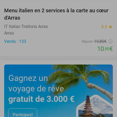
Menu italien en 2 services à la carte au cœur
45%
d'Arras
IT Italian Trattoria Arras
8.4
star
Arras
Vendu : 133
19
,80
€
Régulier
10
€
,90
Gagnez un
voyage de rêve
gratuit de 3.000 €
Participez!