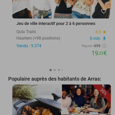
favorite_border
Jeu de ville interactif pour 2 à 6 personnes
Qula Trails
8.5
star
Haarlem (+98 positions)
0 min.
directions_walk
Vendu : 9.374
49€
Régulier
19
€
,25
Populaire auprès des habitants de Arras:
35%