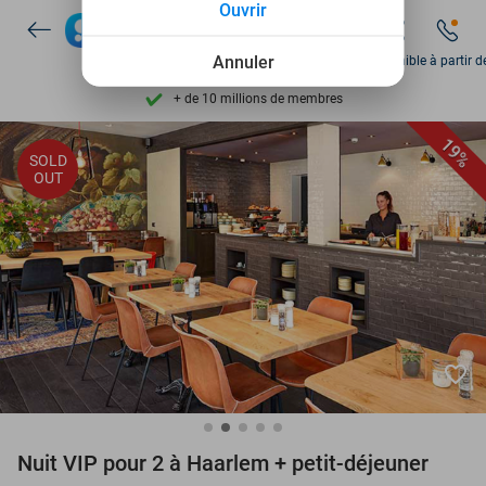
Ouvrir
Découvrez + de 15.000 deals
Disponible 7 jours par semaine
Annuler
Disponible à partir d
+ de 10 millions de membres
9,4
basé sur
205 790 avis
19%
SOLD
Découvrez + de 15.000 deals
OUT
Disponible 7 jours par semaine
+ de 10 millions de membres
favorite_border
Nuit VIP pour 2 à Haarlem + petit-déjeuner