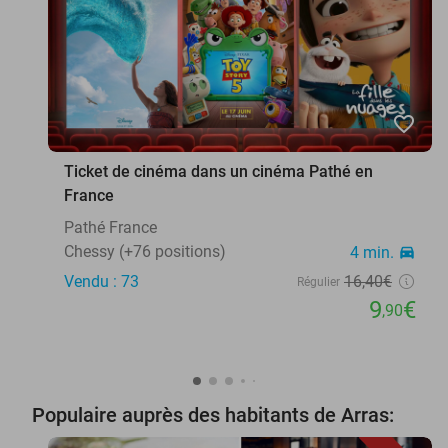
favorite_border
Ticket de cinéma dans un cinéma Pathé en
France
Pathé France
Chessy (+76 positions)
4 min.
directions_car
Vendu : 73
16
,40
€
Régulier
9
€
,90
Populaire auprès des habitants de Arras: