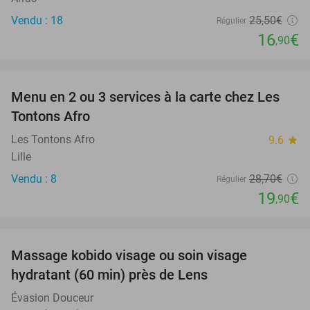
Vendu : 18
25
,50
€
Régulier
16
€
,90
favorite_border
Menu en 2 ou 3 services à la carte chez Les
31%
Tontons Afro
Les Tontons Afro
9.6
star
Lille
Vendu : 8
28
,70
€
Régulier
19
€
,90
favorite_border
Massage kobido visage ou soin visage
56%
hydratant (60 min) près de Lens
Évasion Douceur