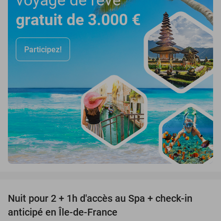
voyage de rêve
gratuit de 3.000 €
Participez!
favorite_border
Nuit pour 2 + 1h d'accès au Spa + check-in
42%
anticipé en Île-de-France