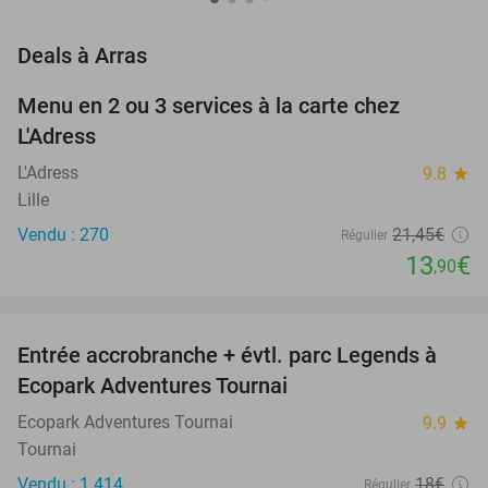
favorite_border
Deals à Arras
Menu en 2 ou 3 services à la carte chez
35%
L'Adress
L'Adress
9.8
star
Lille
Vendu : 270
21
,45
€
Régulier
13
€
,90
favorite_border
Entrée accrobranche + évtl. parc Legends à
17%
Ecopark Adventures Tournai
Ecopark Adventures Tournai
9.9
star
Tournai
Vendu : 1.414
18€
Régulier