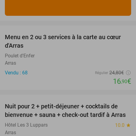
favorite_border
Menu en 2 ou 3 services à la carte au cœur
32%
d'Arras
Poulet d'Enfer
Arras
Vendu : 68
24
,80
€
Régulier
16
€
,90
favorite_border
Nuit pour 2 + petit-déjeuner + cocktails de
bienvenue + sauna + check-out tardif à Arras
Hôtel Les 3 Luppars
10.0
star
Arras