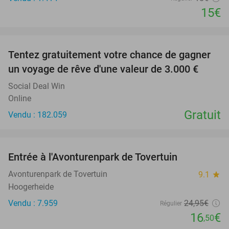
15€
favorite_border
Tentez gratuitement votre chance de gagner
un voyage de rêve d'une valeur de 3.000 €
Social Deal Win
Online
Gratuit
Vendu : 182.059
favorite_border
Entrée à l'Avonturenpark de Tovertuin
34%
Avonturenpark de Tovertuin
9.1
star
Hoogerheide
Vendu : 7.959
24
,95
€
Régulier
16
€
,50