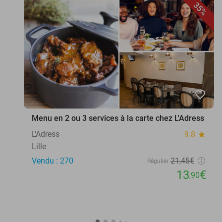
35%
favorite_border
Menu en 2 ou 3 services à la carte chez L'Adress
L'Adress
9.8
star
Lille
Vendu : 270
21
,45
€
Régulier
13
€
,90