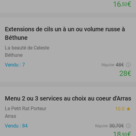
16
€
,50
favorite_border
Extensions de cils un à un ou volume russe à
42%
Béthune
La beauté de Celeste
Béthune
Vendu : 7
48€
Régulier
28€
favorite_border
Menu 2 ou 3 services au choix au coeur d'Arras
38%
Le Petit Rat Porteur
10.0
star
Arras
Vendu : 84
30
,70
€
Régulier
18
€
,90