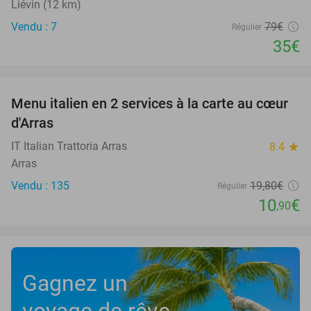
Liévin (12 km)
Vendu : 7
79€
Régulier
35€
favorite_border
Menu italien en 2 services à la carte au cœur
45%
d'Arras
IT Italian Trattoria Arras
8.4
star
Arras
Vendu : 135
19
,80
€
Régulier
10
€
,90
Gagnez un