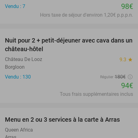
98€
Vendu : 7
Hors taxe de séjour d'environ 1,20€ p.p.p.n.
favorite_border
Nuit pour 2 + petit-déjeuner avec cava dans un
48%
château-hôtel
Château De Looz
9.3
star
Borgloon
Vendu : 130
180€
Régulier
94€
Tous frais supplémentaires inclus
favorite_border
Menu en 2 ou 3 services à la carte à Arras
34%
Queen Africa
Arras