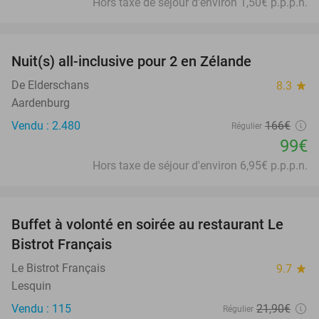
Hors taxe de séjour d'environ 1,50€ p.p.p.n.
favorite_border
Nuit(s) all-inclusive pour 2 en Zélande
40%
De Elderschans
8.3
star
Aardenburg
Vendu : 2.480
166€
Régulier
99€
Hors taxe de séjour d'environ 6,95€ p.p.p.n.
favorite_border
Buffet à volonté en soirée au restaurant Le
25%
Bistrot Français
Le Bistrot Français
9.7
star
Lesquin
Vendu : 115
21
,90
€
Régulier