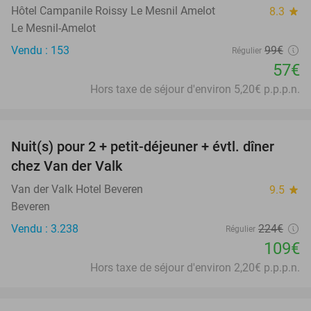
Hôtel Campanile Roissy Le Mesnil Amelot
8.3
star
Le Mesnil-Amelot
Vendu : 153
99€
Régulier
57€
Hors taxe de séjour d'environ 5,20€ p.p.p.n.
favorite_border
Nuit(s) pour 2 + petit-déjeuner + évtl. dîner
51%
chez Van der Valk
Van der Valk Hotel Beveren
9.5
star
Beveren
Vendu : 3.238
224€
Régulier
109€
Hors taxe de séjour d'environ 2,20€ p.p.p.n.
favorite_border