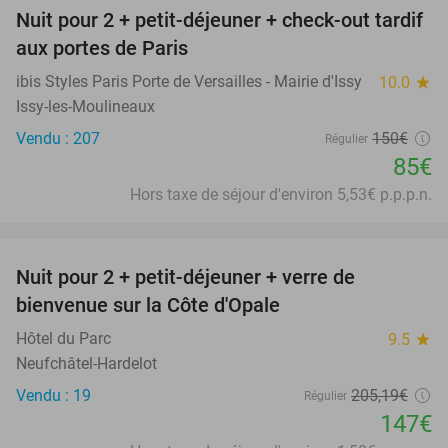
Nuit pour 2 + petit-déjeuner + check-out tardif
43%
aux portes de Paris
ibis Styles Paris Porte de Versailles - Mairie d'Issy
10.0
star
Issy-les-Moulineaux
Vendu : 207
150€
Régulier
85€
Hors taxe de séjour d'environ 5,53€ p.p.p.n.
favorite_border
Nuit pour 2 + petit-déjeuner + verre de
28%
bienvenue sur la Côte d'Opale
Hôtel du Parc
9.5
star
Neufchâtel-Hardelot
Vendu : 19
205
,19
€
Régulier
147€