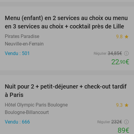
favorite_border
Menu (enfant) en 2 services au choix ou menu
34%
en 3 services au choix + cocktail près de Lille
Pirates Paradise
9.8
star
Neuville-en-Ferrain
Vendu : 501
34
,85
€
Régulier
22
€
,90
favorite_border
Nuit pour 2 + petit-déjeuner + check-out tardif
62%
à Paris
Hôtel Olympic Paris Boulogne
9.3
star
Boulogne-Billancourt
Vendu : 666
232€
Régulier
89€