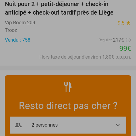
Nuit pour 2 + petit-déjeuner + check-in
54%
anticipé + check-out tardif près de Liège
Vip Room 209
9.5
star
Trooz
Vendu : 758
217€
Régulier
99€
Hors taxe de séjour d'environ 1,80€ p.p.p.n.
Resto direct pas cher ?