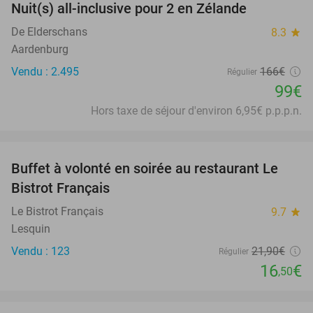
Nuit(s) all-inclusive pour 2 en Zélande
40%
De Elderschans
8.3
star
Aardenburg
Vendu : 2.495
166€
Régulier
99€
Hors taxe de séjour d'environ 6,95€ p.p.p.n.
favorite_border
Buffet à volonté en soirée au restaurant Le
25%
Bistrot Français
Le Bistrot Français
9.7
star
Lesquin
Vendu : 123
21
,90
€
Régulier
16
€
,50
favorite_border