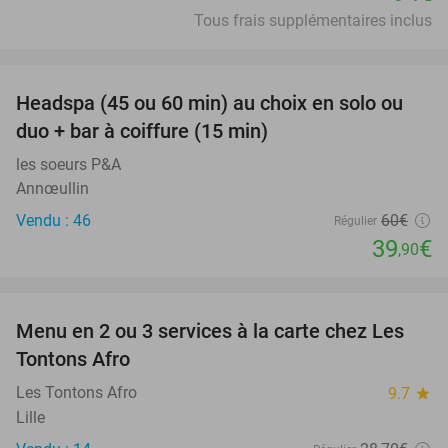
Tous frais supplémentaires inclus
favorite_border
Headspa (45 ou 60 min) au choix en solo ou
34%
duo + bar à coiffure (15 min)
les soeurs P&A
Annœullin
Vendu : 46
60€
Régulier
39
€
,90
favorite_border
Menu en 2 ou 3 services à la carte chez Les
31%
Tontons Afro
Les Tontons Afro
9.7
star
Lille