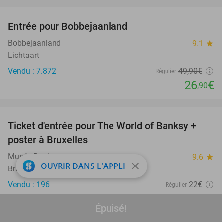
favorite_border
Entrée pour Bobbejaanland
46%
Bobbejaanland
9.1
star
Lichtaart
Vendu : 7.872
49
,90
€
Régulier
26
€
,90
favorite_border
Ticket d'entrée pour The World of Banksy +
37%
poster à Bruxelles
Musée Banksy
9.6
star
close
OUVRIR DANS L'APPLI
Bruxelles
Vendu : 196
22€
Régulier
13
€
,90
Épuisé!
favorite_border