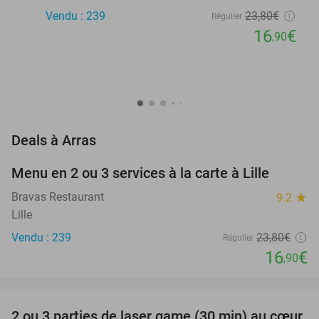
Vendu : 239
23
,80
€
Régulier
16
€
,90
favorite_border
Deals à Arras
Menu en 2 ou 3 services à la carte à Lille
29%
Bravas Restaurant
9.2
star
Lille
Vendu : 239
23
,80
€
Régulier
16
€
,90
favorite_border
2 ou 3 parties de laser game (30 min) au cœur