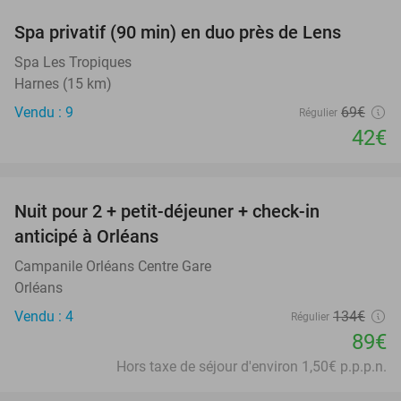
Spa privatif (90 min) en duo près de Lens
39%
Spa Les Tropiques
Harnes (15 km)
Vendu : 9
69€
Régulier
42€
favorite_border
Nuit pour 2 + petit-déjeuner + check-in
34%
anticipé à Orléans
Campanile Orléans Centre Gare
Orléans
Vendu : 4
134€
Régulier
89€
Hors taxe de séjour d'environ 1,50€ p.p.p.n.
favorite_border