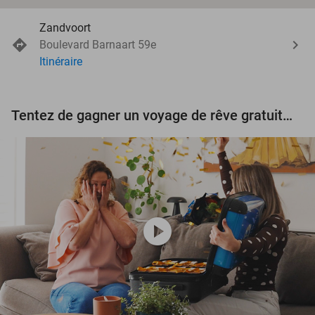
Zandvoort
Boulevard Barnaart 59e
Itinéraire
Tentez de gagner un voyage de rêve gratuit d'une valeur de 3.000 € !
play_circle