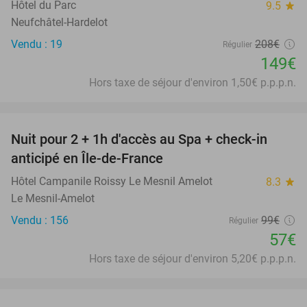
Hôtel du Parc
9.5
star
Neufchâtel-Hardelot
Vendu : 19
208€
Régulier
149€
Hors taxe de séjour d'environ 1,50€ p.p.p.n.
favorite_border
Nuit pour 2 + 1h d'accès au Spa + check-in
42%
anticipé en Île-de-France
Hôtel Campanile Roissy Le Mesnil Amelot
8.3
star
Le Mesnil-Amelot
Vendu : 156
99€
Régulier
57€
Hors taxe de séjour d'environ 5,20€ p.p.p.n.
favorite_border