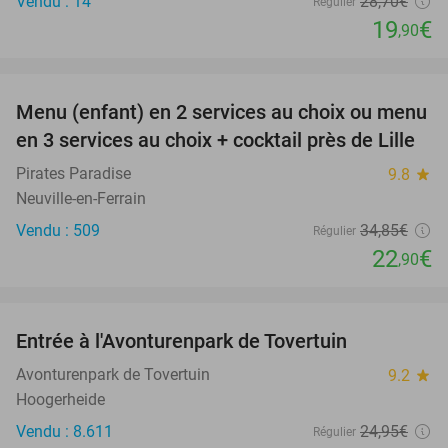
Vendu : 14
28
,70
€
Régulier
19
€
,90
favorite_border
Menu (enfant) en 2 services au choix ou menu
34%
en 3 services au choix + cocktail près de Lille
Pirates Paradise
9.8
star
Neuville-en-Ferrain
Vendu : 509
34
,85
€
Régulier
22
€
,90
favorite_border
Entrée à l'Avonturenpark de Tovertuin
34%
Avonturenpark de Tovertuin
9.2
star
Hoogerheide
Vendu : 8.611
24
,95
€
Régulier