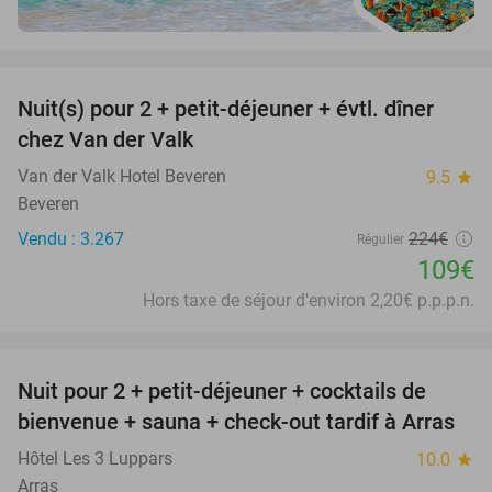
favorite_border
Nuit(s) pour 2 + petit-déjeuner + évtl. dîner
51%
chez Van der Valk
Van der Valk Hotel Beveren
9.5
star
Beveren
Vendu : 3.267
224€
Régulier
109€
Hors taxe de séjour d'environ 2,20€ p.p.p.n.
favorite_border
Nuit pour 2 + petit-déjeuner + cocktails de
bienvenue + sauna + check-out tardif à Arras
Hôtel Les 3 Luppars
10.0
star
Arras