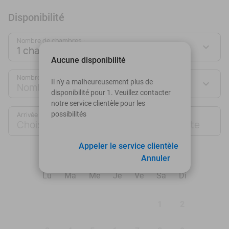
Disponibilité
Nombre de chambres :
1 chambre
Aucune disponibilité
Nombre de personnes :
Il n'y a malheureusement plus de
Nombre de personnes
disponibilité pour 1. Veuillez contacter
notre service clientèle pour les
possibilités
Arrivée
Départ
Choisir une date
Choisir une date
Appeler le service clientèle
août 2026
Annuler
Lu
Ma
Me
Je
Ve
Sa
Di
1
2