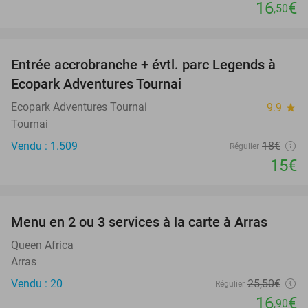
16
€
,50
favorite_border
Entrée accrobranche + évtl. parc Legends à
17%
Ecopark Adventures Tournai
Ecopark Adventures Tournai
9.9
star
Tournai
Vendu : 1.509
18€
Régulier
15€
favorite_border
Menu en 2 ou 3 services à la carte à Arras
34%
Queen Africa
Arras
Vendu : 20
25
,50
€
Régulier
16
€
,90