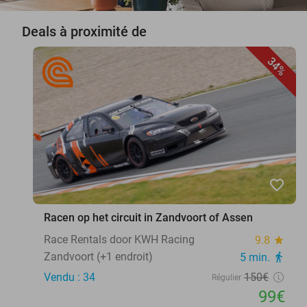
Deals à proximité de
34%
favorite_border
Racen op het circuit in Zandvoort of Assen
Race Rentals door KWH Racing
9.8
star
Zandvoort (+1 endroit)
5 min.
directions_walk
Vendu : 34
150€
Régulier
99€