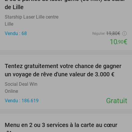
45%
de Lille
Starship Laser Lille centre
Lille
Vendu : 68
19
,80
€
Régulier
10
€
,90
favorite_border
Tentez gratuitement votre chance de gagner
un voyage de rêve d'une valeur de 3.000 €
Social Deal Win
Online
Gratuit
Vendu : 186.619
favorite_border
Menu en 2 ou 3 services à la carte au cœur
32%