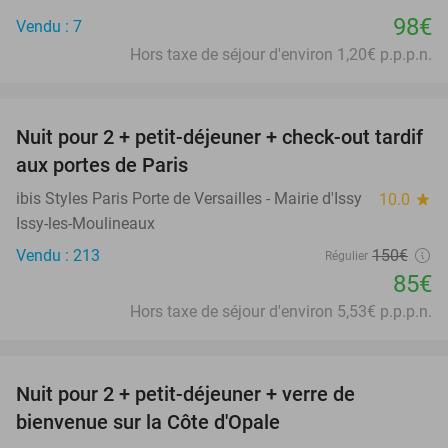
98€
Vendu : 7
Hors taxe de séjour d'environ 1,20€ p.p.p.n.
favorite_border
Nuit pour 2 + petit-déjeuner + check-out tardif
43%
aux portes de Paris
ibis Styles Paris Porte de Versailles - Mairie d'Issy
10.0
star
Issy-les-Moulineaux
Vendu : 213
150€
Régulier
85€
Hors taxe de séjour d'environ 5,53€ p.p.p.n.
favorite_border
Nuit pour 2 + petit-déjeuner + verre de
28%
bienvenue sur la Côte d'Opale