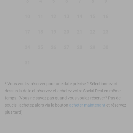
3
4
5
6
7
8
9
10
11
12
13
14
15
16
17
18
19
20
21
22
23
24
25
26
27
28
29
30
31
*
Vous voulez réserver pour une date précise ? Sélectionnez ci-
dessus la date et réservez et achetez votre Social Deal en même
temps. (Vous ne savez pas quand vous voulez réserver? Pas de
soucis : achetez alors via le bouton
acheter maintenant
et réservez
plus tard)