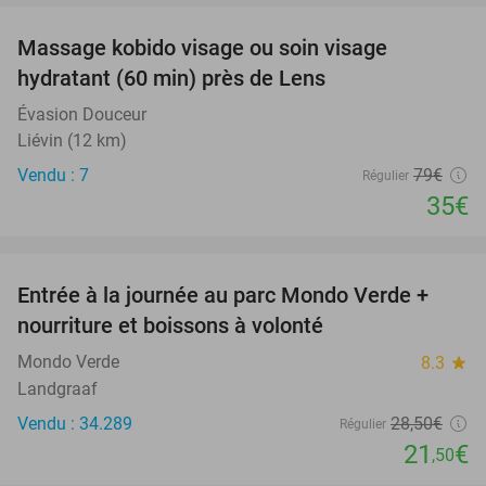
Massage kobido visage ou soin visage
56%
hydratant (60 min) près de Lens
Évasion Douceur
Liévin (12 km)
Vendu : 7
79€
Régulier
35€
favorite_border
Entrée à la journée au parc Mondo Verde +
25%
nourriture et boissons à volonté
Mondo Verde
8.3
star
Landgraaf
Vendu : 34.289
28
,50
€
Régulier
21
€
,50