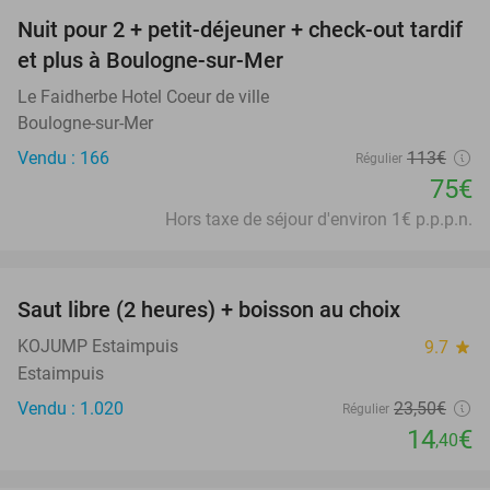
Nuit pour 2 + petit-déjeuner + check-out tardif
34%
et plus à Boulogne-sur-Mer
Le Faidherbe Hotel Coeur de ville
Boulogne-sur-Mer
Vendu : 166
113€
Régulier
75€
Hors taxe de séjour d'environ 1€ p.p.p.n.
favorite_border
Saut libre (2 heures) + boisson au choix
39%
KOJUMP Estaimpuis
9.7
star
Estaimpuis
Vendu : 1.020
23
,50
€
Régulier
14
€
,40
favorite_border