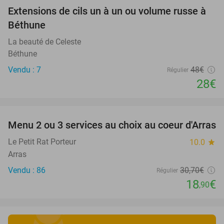
Extensions de cils un à un ou volume russe à
42%
Béthune
La beauté de Celeste
Béthune
Vendu : 7
48€
Régulier
28€
favorite_border
Menu 2 ou 3 services au choix au coeur d'Arras
38%
Le Petit Rat Porteur
10.0
star
Arras
Vendu : 86
30
,70
€
Régulier
18
€
,90