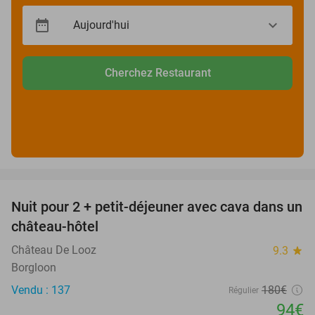
Cherchez Restaurant
favorite_border
Nuit pour 2 + petit-déjeuner avec cava dans un
48%
château-hôtel
Château De Looz
9.3
star
Borgloon
Vendu : 137
180€
Régulier
94€