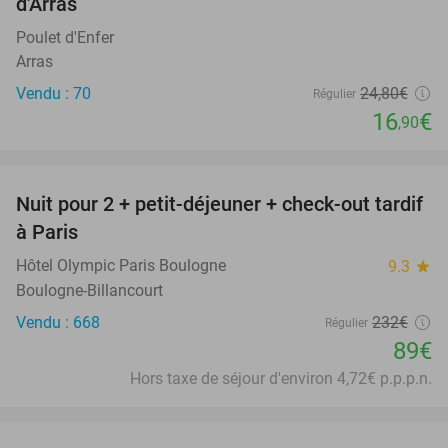
d'Arras
Poulet d'Enfer
Arras
Vendu : 70
24
,80
€
Régulier
16
€
,90
favorite_border
Nuit pour 2 + petit-déjeuner + check-out tardif
62%
à Paris
Hôtel Olympic Paris Boulogne
9.3
star
Boulogne-Billancourt
Vendu : 668
232€
Régulier
89€
Hors taxe de séjour d'environ 4,72€ p.p.p.n.
favorite_border