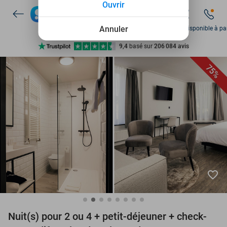
Ouvrir
Disponible 7 jours par semaine
+ de 10 millions de membres
Annuler
Sam disponible à par
9,4
basé sur
206 084 avis
Découvrez + de 15.000 deals
75%
Disponible 7 jours par semaine
+ de 10 millions de membres
favorite_border
Nuit(s) pour 2 ou 4 + petit-déjeuner + check-