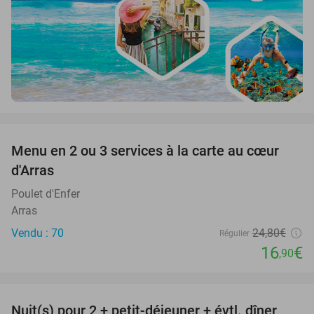
favorite_border
Menu en 2 ou 3 services à la carte au cœur
32%
d'Arras
Poulet d'Enfer
Arras
Vendu : 70
24
,80
€
Régulier
16
€
,90
favorite_border
Nuit(s) pour 2 + petit-déjeuner + évtl. dîner