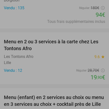
Borgloon
Vendu : 135
180€
Régulier
94€
Tous frais supplémentaires inclus
favorite_border
Menu en 2 ou 3 services à la carte chez Les
31%
Tontons Afro
Les Tontons Afro
9.6
star
Lille
Vendu : 12
28
,70
€
Régulier
19
€
,90
favorite_border
Menu (enfant) en 2 services au choix ou menu
34%
en 3 services au choix + cocktail près de Lille