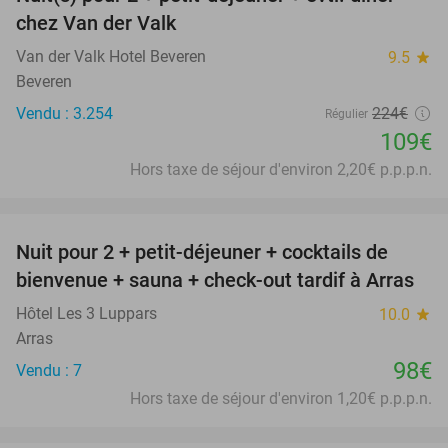
51%
chez Van der Valk
Van der Valk Hotel Beveren
9.5
star
Beveren
Vendu : 3.254
224€
Régulier
109€
Hors taxe de séjour d'environ 2,20€ p.p.p.n.
favorite_border
Nuit pour 2 + petit-déjeuner + cocktails de
bienvenue + sauna + check-out tardif à Arras
Hôtel Les 3 Luppars
10.0
star
Arras
98€
Vendu : 7
Hors taxe de séjour d'environ 1,20€ p.p.p.n.
favorite_border