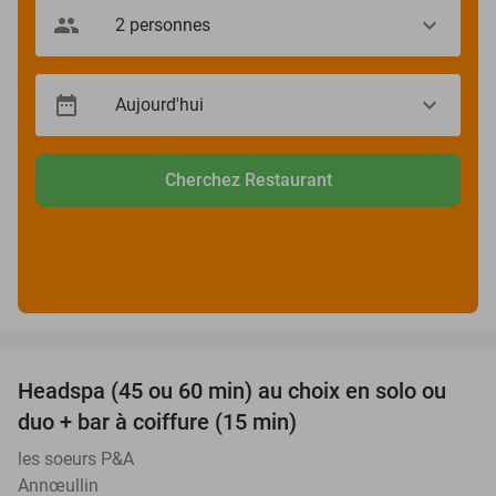
Cherchez Restaurant
favorite_border
Headspa (45 ou 60 min) au choix en solo ou
34%
duo + bar à coiffure (15 min)
les soeurs P&A
Annœullin