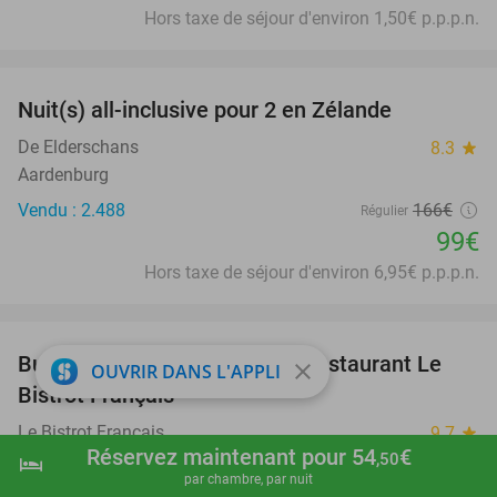
Hors taxe de séjour d'environ 1,50€ p.p.p.n.
favorite_border
Nuit(s) all-inclusive pour 2 en Zélande
40%
De Elderschans
8.3
star
Aardenburg
Vendu : 2.488
166€
Régulier
99€
Hors taxe de séjour d'environ 6,95€ p.p.p.n.
favorite_border
Buffet à volonté en soirée au restaurant Le
25%
close
OUVRIR DANS L'APPLI
Bistrot Français
Le Bistrot Français
9.7
star
Réservez maintenant pour 54
€
,50
Lesquin
hotel
shopping_cart
Réserver maintenant
navigate_next
par chambre, par nuit
Vendu : 121
21
,90
€
Régulier