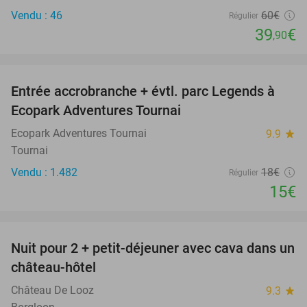
Vendu : 46
60€
Régulier
39
€
,90
favorite_border
Entrée accrobranche + évtl. parc Legends à
17%
Ecopark Adventures Tournai
Ecopark Adventures Tournai
9.9
star
Tournai
Vendu : 1.482
18€
Régulier
15€
favorite_border
Nuit pour 2 + petit-déjeuner avec cava dans un
48%
château-hôtel
Château De Looz
9.3
star