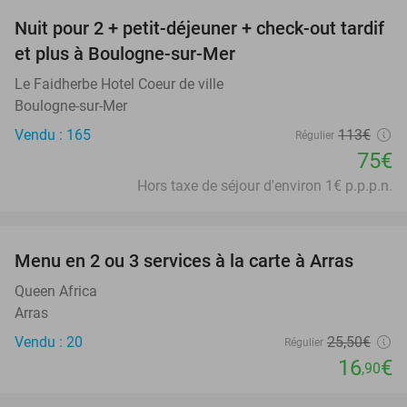
Nuit pour 2 + petit-déjeuner + check-out tardif
34%
NEW
et plus à Boulogne-sur-Mer
TODAY
Le Faidherbe Hotel Coeur de ville
Boulogne-sur-Mer
Vendu : 165
113€
Régulier
75€
Hors taxe de séjour d'environ 1€ p.p.p.n.
favorite_border
Menu en 2 ou 3 services à la carte à Arras
34%
Queen Africa
Arras
Vendu : 20
25
,50
€
Régulier
16
€
,90