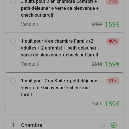
3 nuits pour 2 en chambre Comfort +
75%
petit-déjeuner + verre de bienvenue +
check-out tardif
159€
Vendu: 1
640€
1 nuit pour 4 en chambre Family (2
40%
adultes + 2 enfants) + petit-déjeuner +
verre de bienvenue + check-out tardif
159€
Vendu: 8
265€
1 nuit pour 2 en Suite + petit-déjeuner
21%
+ verre de bienvenue + check-out
tardif
189€
240€
remove_circle_outline
add_circle_outline
1
Chambre