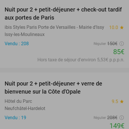
Nuit pour 2 + petit-déjeuner + check-out tardif
43%
aux portes de Paris
ibis Styles Paris Porte de Versailles - Mairie d'Issy
10.0
star
Issy-les-Moulineaux
Vendu : 208
150€
Régulier
85€
Hors taxe de séjour d'environ 5,53€ p.p.p.n.
favorite_border
Nuit pour 2 + petit-déjeuner + verre de
28%
bienvenue sur la Côte d'Opale
Hôtel du Parc
9.5
star
Neufchâtel-Hardelot
Vendu : 19
208€
Régulier
149€