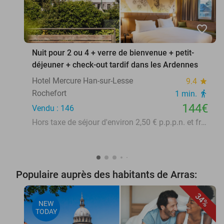
favorite_border
Nuit pour 2 ou 4 + verre de bienvenue + petit-
déjeuner + check-out tardif dans les Ardennes
Hotel Mercure Han-sur-Lesse
9.4
star
Rochefort
1 min.
directions_walk
144€
Vendu : 146
Hors taxe de séjour d'environ 2,50 € p.p.p.n. et frais de stationnement de 18 € p.j.
Populaire auprès des habitants de Arras:
34%
NEW
TODAY