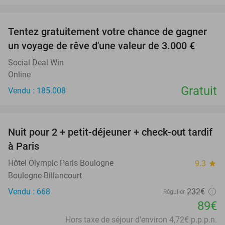
favorite_border
Tentez gratuitement votre chance de gagner
un voyage de rêve d'une valeur de 3.000 €
Social Deal Win
Online
Gratuit
Vendu : 185.008
favorite_border
Nuit pour 2 + petit-déjeuner + check-out tardif
62%
à Paris
Hôtel Olympic Paris Boulogne
9.3
star
Boulogne-Billancourt
Vendu : 668
232€
Régulier
89€
Hors taxe de séjour d'environ 4,72€ p.p.p.n.