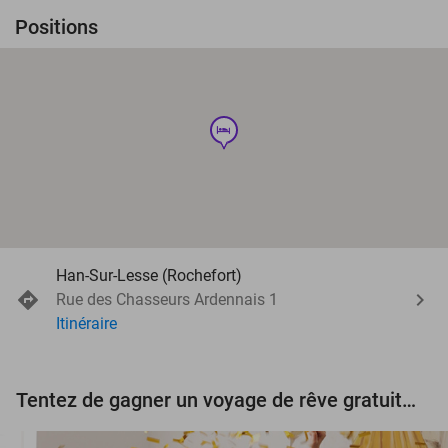
Positions
hotel
Han-Sur-Lesse (Rochefort)
Rue des Chasseurs Ardennais 1
Itinéraire
Tentez de gagner un voyage de rêve gratuit d'une valeur de 3.000 € !