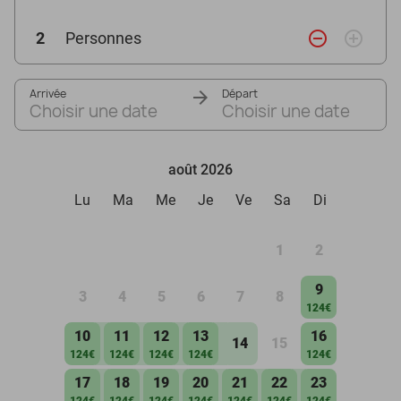
remove_circle_outline
add_circle_outline
2
Personnes
Arrivée
Départ
Choisir une date
Choisir une date
août 2026
Lu
Ma
Me
Je
Ve
Sa
Di
1
2
9
3
4
5
6
7
8
124€
10
11
12
13
16
14
15
124€
124€
124€
124€
124€
17
18
19
20
21
22
23
124€
124€
124€
124€
124€
124€
124€