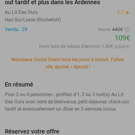
out tardif et plus dans les Ardennes
Au Lit Des Ours
9.2
star
Han-Sur-Lesse (Rochefort)
Vendu : 29
440€
Régulier
109€
Hors taxe de séjour d'environ 1,80€ p.p.p.n.
Nouveaux Social Deals tous les jours à minuit. Faites
vite, épuisé = épuisé !
En résumé
Pour 2 ou 4 personnes : profitez d'1, 2 ou 3 nuit(s) Au Lit
Des Ours avec verre de bienvenue, petit-déjeuner, check-out
tardif et éventuellement un dîner en 3 services inclus
Réservez votre offre