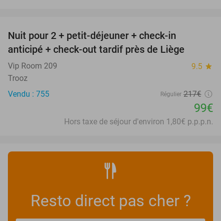
favorite_border
Nuit pour 2 + petit-déjeuner + check-in
54%
anticipé + check-out tardif près de Liège
Vip Room 209
9.5
star
Trooz
Vendu : 755
217€
Régulier
99€
Hors taxe de séjour d'environ 1,80€ p.p.p.n.
Resto direct pas cher ?