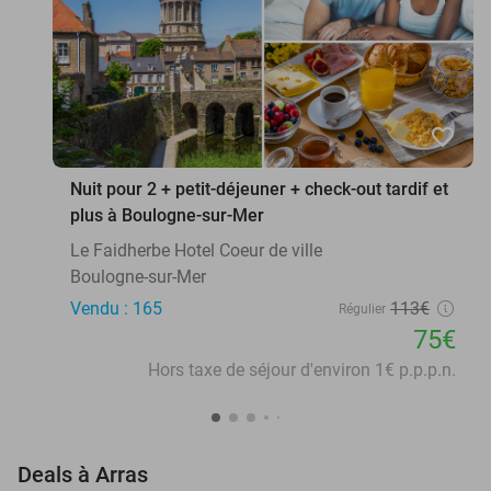
favorite_border
Nuit pour 2 + petit-déjeuner + check-out tardif et
plus à Boulogne-sur-Mer
Le Faidherbe Hotel Coeur de ville
Boulogne-sur-Mer
Vendu : 165
113€
Régulier
75€
Hors taxe de séjour d'environ 1€ p.p.p.n.
favorite_border
Deals à Arras