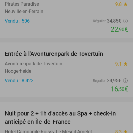
Pirates Paradise
9.8
star
Neuville-en-Ferrain
Vendu : 506
34
,85
€
Régulier
22
€
,90
favorite_border
Entrée à l'Avonturenpark de Tovertuin
34%
Avonturenpark de Tovertuin
9.1
star
Hoogerheide
Vendu : 8.423
24
,95
€
Régulier
16
€
,50
favorite_border
Nuit pour 2 + 1h d'accès au Spa + check-in
42%
anticipé en Île-de-France
Hôtel Campanile Roissy Le Mesnil Amelot
8.3
star