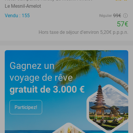
Le Mesnil-Amelot
Vendu : 155
99€
Régulier
57€
Hors taxe de séjour d'environ 5,20€ p.p.p.n.
Gagnez un
voyage de rêve
gratuit de 3.000 €
Participez!