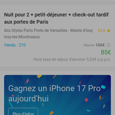
favorite_border
Nuit pour 2 + petit-déjeuner + check-out tardif
43%
aux portes de Paris
ibis Styles Paris Porte de Versailles - Mairie d'Issy
10.0
star
Issy-les-Moulineaux
Vendu : 210
150€
Régulier
85€
Hors taxe de séjour d'environ 5,53€ p.p.p.n.
Gagnez un iPhone 17 Pro
aujourd'hui
Plus d'infos