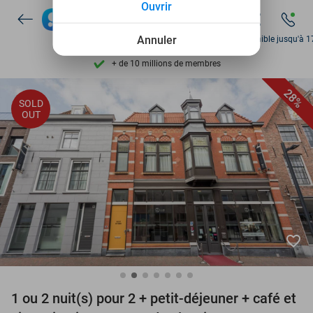
Ouvrir
Découvrez + de 15.000 deals
Disponible 7 jours par semaine
Annuler
Disponible jusqu'à 1
+ de 10 millions de membres
9,4
basé sur
206 147 avis
28%
SOLD
Découvrez + de 15.000 deals
OUT
Disponible 7 jours par semaine
+ de 10 millions de membres
favorite_border
1 ou 2 nuit(s) pour 2 + petit-déjeuner + café et