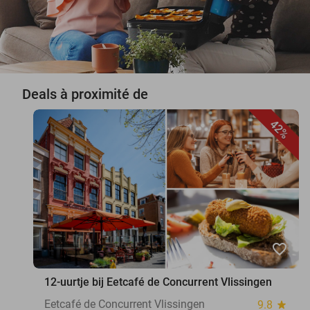
Deals à proximité de
42%
favorite_border
12-uurtje bij Eetcafé de Concurrent Vlissingen
Eetcafé de Concurrent Vlissingen
9.8
star