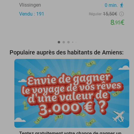
Vlissingen
0 min.
directions_walk
Vendu : 191
15
,50
€
Régulier
8
€
,95
Populaire auprès des habitants de Amiens:
favorite_border
Tentez gratuitement votre chance de gagner un