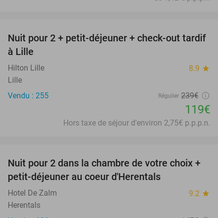
favorite_border
Nuit pour 2 + petit-déjeuner + check-out tardif
50%
à Lille
Hilton Lille
8.9
star
Lille
Vendu : 255
239€
Régulier
119€
Hors taxe de séjour d'environ 2,75€ p.p.p.n.
favorite_border
Nuit pour 2 dans la chambre de votre choix +
43%
petit-déjeuner au coeur d'Herentals
Hotel De Zalm
9.2
star
Herentals