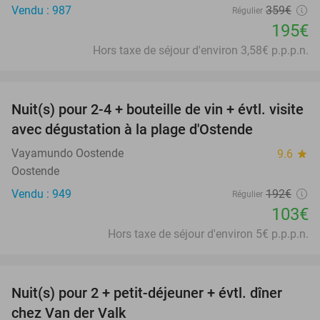
Vendu : 987
359€
Régulier
195€
Hors taxe de séjour d'environ 3,58€ p.p.p.n.
favorite_border
Nuit(s) pour 2-4 + bouteille de vin + évtl. visite
46%
avec dégustation à la plage d'Ostende
Vayamundo Oostende
9.6
star
Oostende
Vendu : 949
192€
Régulier
103€
Hors taxe de séjour d'environ 5€ p.p.p.n.
favorite_border
Nuit(s) pour 2 + petit-déjeuner + évtl. dîner
51%
chez Van der Valk