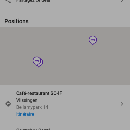
Partagez ce deal
Positions
hotel
hotel
hotel
Café-restaurant SO-IF
Vlissingen
Bellamypark 14
Itinéraire