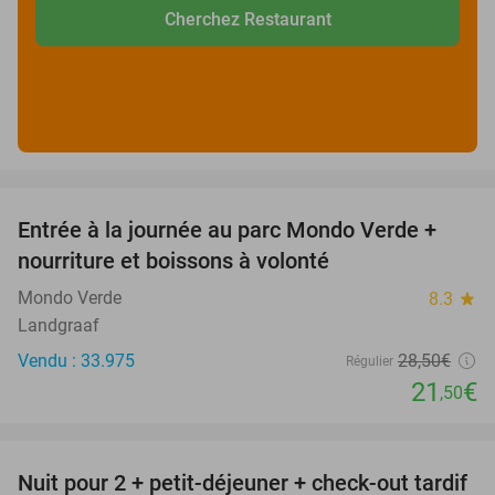
Cherchez Restaurant
favorite_border
Entrée à la journée au parc Mondo Verde +
25%
nourriture et boissons à volonté
Mondo Verde
8.3
star
Landgraaf
Vendu : 33.975
28
,50
€
Régulier
21
€
,50
favorite_border
Nuit pour 2 + petit-déjeuner + check-out tardif
62%