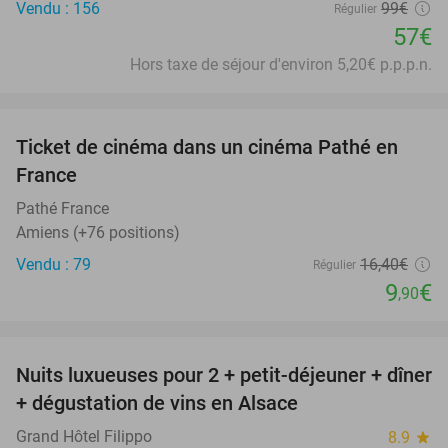
Vendu : 156
99€
Régulier
57€
Hors taxe de séjour d'environ 5,20€ p.p.p.n.
favorite_border
Ticket de cinéma dans un cinéma Pathé en
40%
France
Pathé France
Amiens (+76 positions)
Vendu : 79
16
,40
€
Régulier
9
€
,90
favorite_border
Nuits luxueuses pour 2 + petit-déjeuner + dîner
28%
+ dégustation de vins en Alsace
Grand Hôtel Filippo
8.9
star