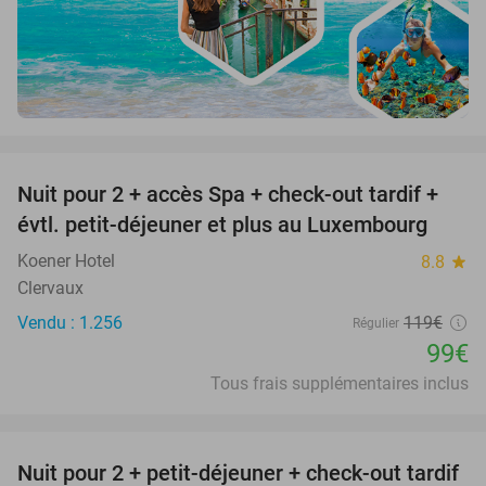
favorite_border
Nuit pour 2 + accès Spa + check-out tardif +
17%
évtl. petit-déjeuner et plus au Luxembourg
Koener Hotel
8.8
star
Clervaux
Vendu : 1.256
119€
Régulier
99€
Tous frais supplémentaires inclus
favorite_border
Nuit pour 2 + petit-déjeuner + check-out tardif
37%