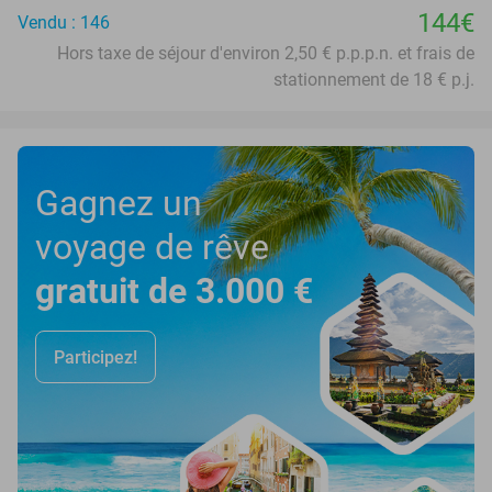
144€
Vendu : 146
Hors taxe de séjour d'environ 2,50 € p.p.p.n. et frais de
stationnement de 18 € p.j.
Gagnez un
voyage de rêve
gratuit de 3.000 €
Participez!