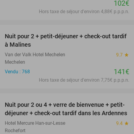
102€
Hors taxe de séjour d'environ 4,88€ p.p.p.n.
favorite_border
Nuit pour 2 + petit-déjeuner + check-out tardif
à Malines
Van der Valk Hotel Mechelen
9.7
star
Mechelen
141€
Vendu : 768
Hors taxe de séjour d'environ 7,75€ p.p.p.n.
favorite_border
Nuit pour 2 ou 4 + verre de bienvenue + petit-
déjeuner + check-out tardif dans les Ardennes
Hotel Mercure Han-sur-Lesse
9.4
star
Rochefort