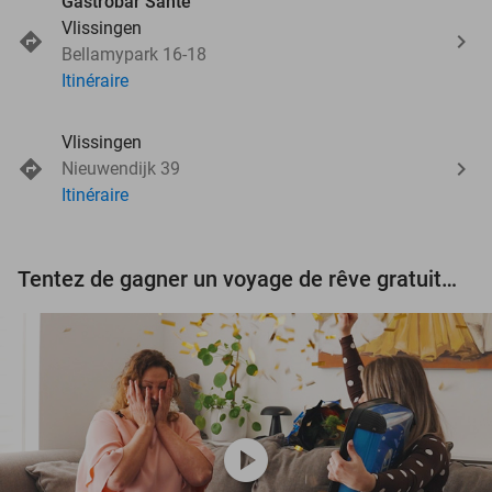
Gastrobar Santé
Vlissingen
Bellamypark 16-18
Itinéraire
Vlissingen
Nieuwendijk 39
Itinéraire
Tentez de gagner un voyage de rêve gratuit d'une valeur de 3.000 € !
play_circle