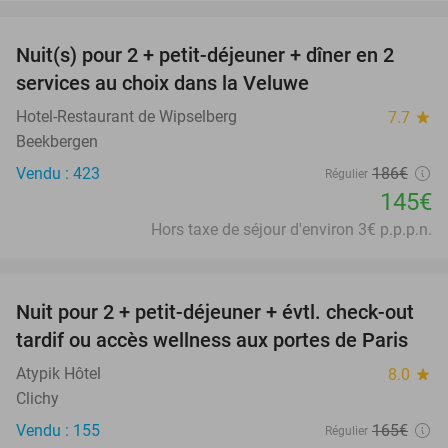
favorite_border
Nuit(s) pour 2 + petit-déjeuner + dîner en 2
22%
services au choix dans la Veluwe
Hotel-Restaurant de Wipselberg
7.7
star
Beekbergen
Vendu : 423
186€
Régulier
145€
Hors taxe de séjour d'environ 3€ p.p.p.n.
favorite_border
Nuit pour 2 + petit-déjeuner + évtl. check-out
38%
tardif ou accès wellness aux portes de Paris
Atypik Hôtel
8.0
star
Clichy
Vendu : 155
165€
Régulier