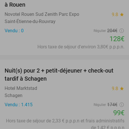
à Rouen
Novotel Rouen Sud Zenith Parc Expo
9.8
star
Saint-Étienne-du-Rouvray
Vendu : 0
204€
Régulier
128€
Hors taxe de séjour d'environ 3,80€ p.p.p.n.
favorite_border
Nuit(s) pour 2 + petit-déjeuner + check-out
43%
tardif à Schagen
Hotel Marktstad
9.8
star
Schagen
Vendu : 1.415
174€
Régulier
99€
Hors taxe de séjour de 2,33 € p.p.p.n et frais administratifs
de 1,42 € p.p.p.n