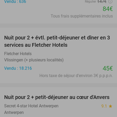
Vendu : 636
147€
Régulier
84€
Tous frais supplémentaires inclus
favorite_border
Nuit pour 2 + évtl. petit-déjeuner et dîner en 3
services au Fletcher Hotels
Fletcher Hotels
Vlissingen (+ plusieurs localités)
45€
Vendu : 18.216
Hors taxe de séjour d'environ 3€ p.p.p.n.
favorite_border
Nuit pour 2 + petit-déjeuner au cœur d'Anvers
46%
Secret 4-star Hotel Antwerpen
9.1
star
Antwerpen