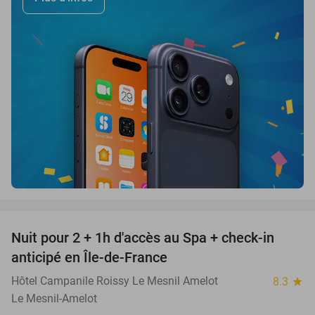
favorite_border
Nuit pour 2 + 1h d'accès au Spa + check-in
42%
anticipé en Île-de-France
Hôtel Campanile Roissy Le Mesnil Amelot
8.3
star
Le Mesnil-Amelot