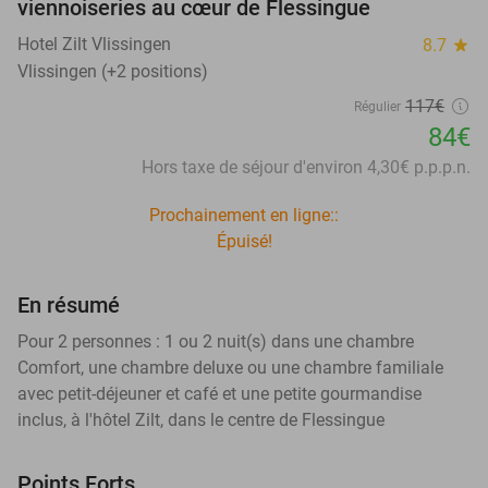
viennoiseries au cœur de Flessingue
Hotel Zilt Vlissingen
8.7
star
Vlissingen (+2 positions)
117€
Régulier
84€
Hors taxe de séjour d'environ 4,30€ p.p.p.n.
Prochainement en ligne::
Épuisé!
En résumé
Pour 2 personnes : 1 ou 2 nuit(s) dans une chambre
Comfort, une chambre deluxe ou une chambre familiale
avec petit-déjeuner et café et une petite gourmandise
inclus, à l'hôtel Zilt, dans le centre de Flessingue
Points Forts