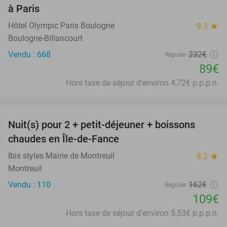
à Paris
Hôtel Olympic Paris Boulogne
9.3
star
Boulogne-Billancourt
Vendu : 668
232€
Régulier
89€
Hors taxe de séjour d'environ 4,72€ p.p.p.n.
favorite_border
Nuit(s) pour 2 + petit-déjeuner + boissons
33%
chaudes en Île-de-Fance
Ibis styles Mairie de Montreuil
8.2
star
Montreuil
Vendu : 110
162€
Régulier
109€
Hors taxe de séjour d'environ 5,53€ p.p.p.n.