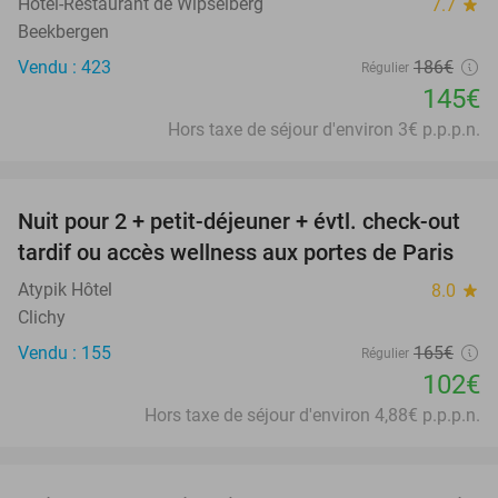
Hotel-Restaurant de Wipselberg
7.7
star
Beekbergen
Vendu : 423
186€
Régulier
145€
Hors taxe de séjour d'environ 3€ p.p.p.n.
favorite_border
Nuit pour 2 + petit-déjeuner + évtl. check-out
38%
tardif ou accès wellness aux portes de Paris
Atypik Hôtel
8.0
star
Clichy
Vendu : 155
165€
Régulier
102€
Hors taxe de séjour d'environ 4,88€ p.p.p.n.
favorite_border