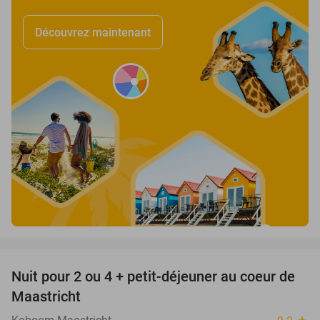
Découvrez maintenant
favorite_border
Nuit pour 2 ou 4 + petit-déjeuner au coeur de
26%
Maastricht