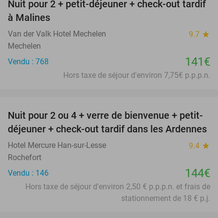
Nuit pour 2 + petit-déjeuner + check-out tardif
à Malines
Van der Valk Hotel Mechelen
9.7
star
Mechelen
141€
Vendu : 768
Hors taxe de séjour d'environ 7,75€ p.p.p.n.
favorite_border
Nuit pour 2 ou 4 + verre de bienvenue + petit-
déjeuner + check-out tardif dans les Ardennes
Hotel Mercure Han-sur-Lesse
9.4
star
Rochefort
144€
Vendu : 146
Hors taxe de séjour d'environ 2,50 € p.p.p.n. et frais de
stationnement de 18 € p.j.
favorite_border