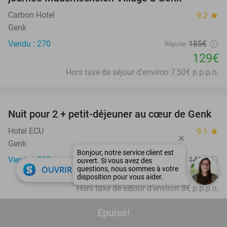
Carbon Hotel
9.2
star
Genk
Vendu : 270
185€
Régulier
129€
Hors taxe de séjour d'environ 7,50€ p.p.p.n.
favorite_border
Nuit pour 2 + petit-déjeuner au cœur de Genk
33%
Hotel ECU
9.1
star
Genk
Vendu : 287
141€
Régulier
close
OUVRIR DANS L'APPLI
94€
Hors taxe de séjour d'environ 8€ p.p.p.n.
favorite_border
Épuisé!