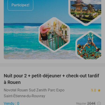
Participez!
favorite_border
Nuit pour 2 + petit-déjeuner + check-out tardif
37%
à Rouen
Novotel Rouen Sud Zenith Parc Expo
9.8
star
Saint-Étienne-du-Rouvray
Vendu : 0
204€
Régulier