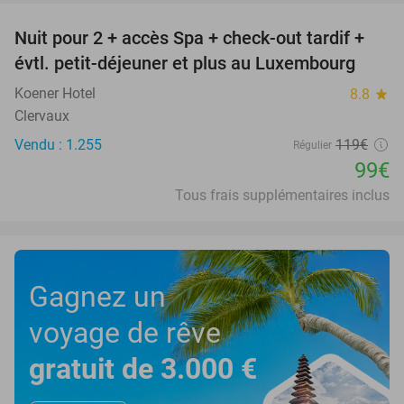
Nuit pour 2 + accès Spa + check-out tardif +
17%
évtl. petit-déjeuner et plus au Luxembourg
Koener Hotel
8.8
star
Clervaux
Vendu : 1.255
119€
Régulier
99€
Tous frais supplémentaires inclus
Gagnez un
voyage de rêve
gratuit de 3.000 €