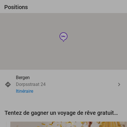
Positions
hotel
Bergen
Dorpsstraat 24
Itinéraire
Tentez de gagner un voyage de rêve gratuit d'une valeur de 3.000 € !