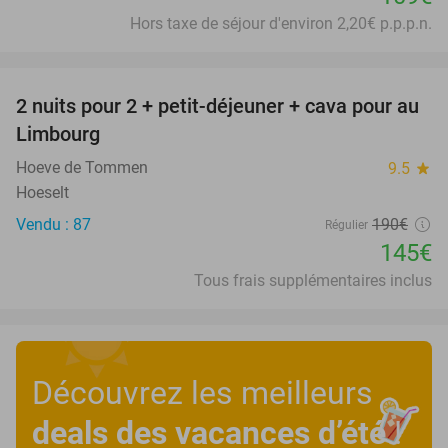
Hors taxe de séjour d'environ 2,20€ p.p.p.n.
favorite_border
2 nuits pour 2 + petit-déjeuner + cava pour au
24%
Limbourg
Hoeve de Tommen
9.5
star
Hoeselt
Vendu : 87
190€
Régulier
145€
Tous frais supplémentaires inclus
Découvrez les meilleurs
deals des vacances d’été
!