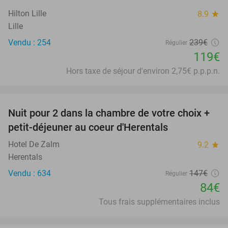
Hilton Lille
8.9
star
Lille
Vendu : 254
239€
Régulier
119€
Hors taxe de séjour d'environ 2,75€ p.p.p.n.
favorite_border
Nuit pour 2 dans la chambre de votre choix +
43%
petit-déjeuner au coeur d'Herentals
Hotel De Zalm
9.2
star
Herentals
Vendu : 634
147€
Régulier
84€
Tous frais supplémentaires inclus
favorite_border