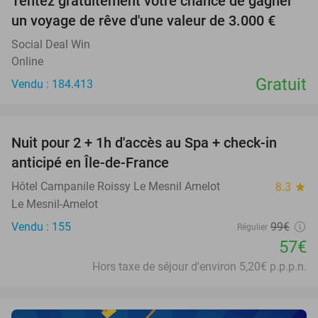
Tentez gratuitement votre chance de gagner
un voyage de rêve d'une valeur de 3.000 €
Social Deal Win
Online
Gratuit
Vendu : 184.413
favorite_border
Nuit pour 2 + 1h d'accès au Spa + check-in
42%
anticipé en Île-de-France
Hôtel Campanile Roissy Le Mesnil Amelot
8.3
star
Le Mesnil-Amelot
Vendu : 155
99€
Régulier
57€
Hors taxe de séjour d'environ 5,20€ p.p.p.n.