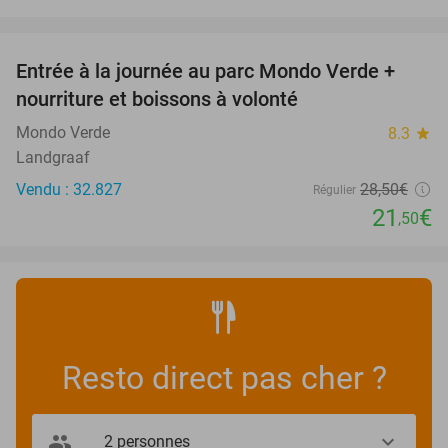
favorite_border
Entrée à la journée au parc Mondo Verde +
25%
nourriture et boissons à volonté
Mondo Verde
8.3
star
Landgraaf
Vendu : 32.827
28
,50
€
Régulier
21
€
,50
Resto direct pas cher ?