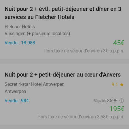
Nuit pour 2 + évtl. petit-déjeuner et dîner en 3
services au Fletcher Hotels
Fletcher Hotels
Vlissingen (+ plusieurs localités)
45€
Vendu : 18.088
Hors taxe de séjour d'environ 3€ p.p.p.n.
favorite_border
Nuit pour 2 + petit-déjeuner au cœur d'Anvers
46%
Secret 4-star Hotel Antwerpen
9.1
star
Antwerpen
Vendu : 984
359€
Régulier
195€
Hors taxe de séjour d'environ 3,58€ p.p.p.n.
favorite_border