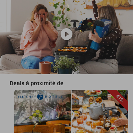
play_circle
Deals à proximité de
41%