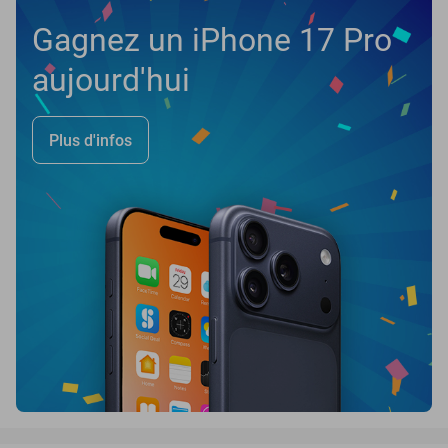
Gagnez un iPhone 17 Pro
aujourd'hui
Plus d'infos
favorite_border