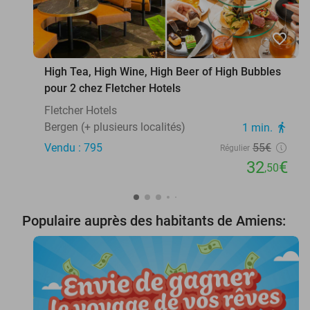
favorite_border
High Tea, High Wine, High Beer of High Bubbles
pour 2 chez Fletcher Hotels
Fletcher Hotels
Bergen (+ plusieurs localités)
1 min.
directions_walk
Vendu : 795
55€
Régulier
32
€
,50
Populaire auprès des habitants de Amiens: