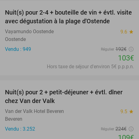
Nuit(s) pour 2-4 + bouteille de vin + évtl. visite
46%
avec dégustation à la plage d'Ostende
Vayamundo Oostende
9.6
star
Oostende
Vendu : 949
192€
Régulier
103€
Hors taxe de séjour d'environ 5€ p.p.p.n.
favorite_border
Nuit(s) pour 2 + petit-déjeuner + évtl. dîner
51%
chez Van der Valk
Van der Valk Hotel Beveren
9.5
star
Beveren
Vendu : 3.252
224€
Régulier
109€