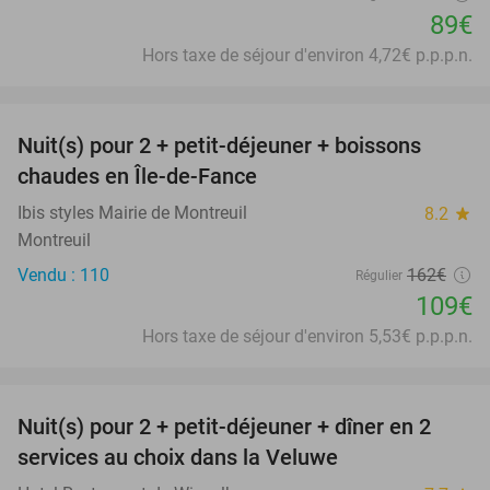
89€
Hors taxe de séjour d'environ 4,72€ p.p.p.n.
favorite_border
Nuit(s) pour 2 + petit-déjeuner + boissons
33%
chaudes en Île-de-Fance
Ibis styles Mairie de Montreuil
8.2
star
Montreuil
Vendu : 110
162€
Régulier
109€
Hors taxe de séjour d'environ 5,53€ p.p.p.n.
favorite_border
Nuit(s) pour 2 + petit-déjeuner + dîner en 2
22%
services au choix dans la Veluwe