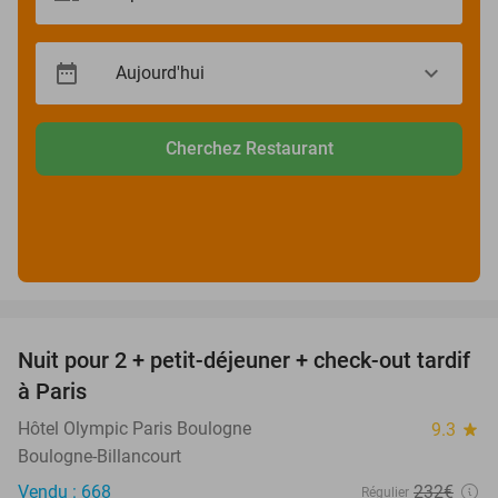
Cherchez Restaurant
favorite_border
Nuit pour 2 + petit-déjeuner + check-out tardif
62%
à Paris
Hôtel Olympic Paris Boulogne
9.3
star
Boulogne-Billancourt
Vendu : 668
232€
Régulier