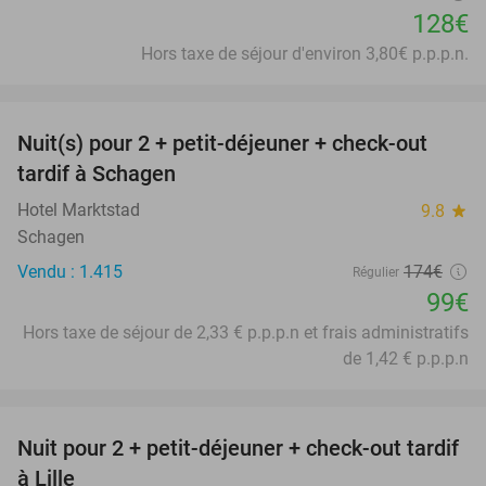
128€
Hors taxe de séjour d'environ 3,80€ p.p.p.n.
favorite_border
Nuit(s) pour 2 + petit-déjeuner + check-out
43%
tardif à Schagen
Hotel Marktstad
9.8
star
Schagen
Vendu : 1.415
174€
Régulier
99€
Hors taxe de séjour de 2,33 € p.p.p.n et frais administratifs
de 1,42 € p.p.p.n
favorite_border
Nuit pour 2 + petit-déjeuner + check-out tardif
50%
à Lille