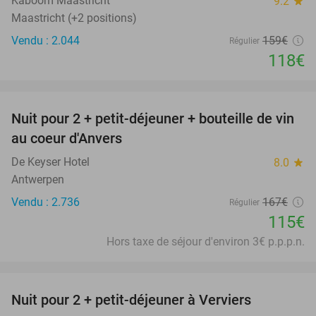
Kaboom Maastricht
9.2
star
Maastricht (+2 positions)
Vendu : 2.044
159€
Régulier
118€
favorite_border
Nuit pour 2 + petit-déjeuner + bouteille de vin
31%
au coeur d'Anvers
De Keyser Hotel
8.0
star
Antwerpen
Vendu : 2.736
167€
Régulier
115€
Hors taxe de séjour d'environ 3€ p.p.p.n.
favorite_border
Nuit pour 2 + petit-déjeuner à Verviers