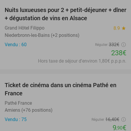
Nuits luxueuses pour 2 + petit-déjeuner + dîner
28%
+ dégustation de vins en Alsace
Grand Hôtel Filippo
8.9
star
Niederbronn-les-Bains (+2 positions)
Vendu : 60
332€
Régulier
238€
Hors taxe de séjour d'environ 1,80€ p.p.p.n.
favorite_border
Ticket de cinéma dans un cinéma Pathé en
40%
France
Pathé France
Amiens (+76 positions)
Vendu : 75
16
,40
€
Régulier
9
€
,90