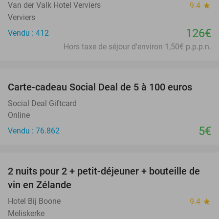
Van der Valk Hotel Verviers
9.4
star
Verviers
126€
Vendu : 412
Hors taxe de séjour d'environ 1,50€ p.p.p.n.
favorite_border
Carte-cadeau Social Deal de 5 à 100 euros
Social Deal Giftcard
Online
5€
Vendu : 76.862
favorite_border
2 nuits pour 2 + petit-déjeuner + bouteille de
55%
vin en Zélande
Hotel Bij Boone
9.4
star
Meliskerke