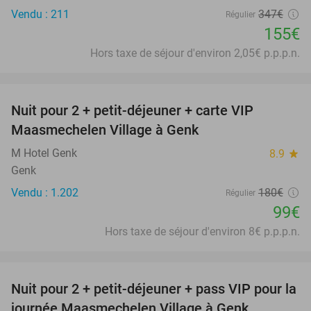
Vendu : 211
347€
Régulier
155€
Hors taxe de séjour d'environ 2,05€ p.p.p.n.
favorite_border
Nuit pour 2 + petit-déjeuner + carte VIP
45%
Maasmechelen Village à Genk
M Hotel Genk
8.9
star
Genk
Vendu : 1.202
180€
Régulier
99€
Hors taxe de séjour d'environ 8€ p.p.p.n.
favorite_border
Nuit pour 2 + petit-déjeuner + pass VIP pour la
30%
journée Maasmechelen Village à Genk