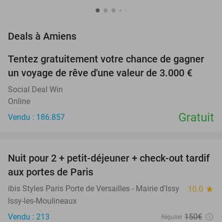
favorite_border
Deals à Amiens
Tentez gratuitement votre chance de gagner
un voyage de rêve d'une valeur de 3.000 €
Social Deal Win
Online
Gratuit
Vendu : 186.857
favorite_border
Nuit pour 2 + petit-déjeuner + check-out tardif
43%
aux portes de Paris
ibis Styles Paris Porte de Versailles - Mairie d'Issy
10.0
star
Issy-les-Moulineaux
Vendu : 213
150€
Régulier