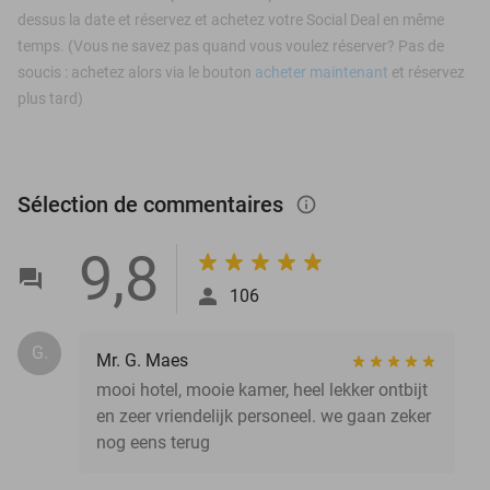
dessus la date et réservez et achetez votre Social Deal en même
temps. (Vous ne savez pas quand vous voulez réserver? Pas de
soucis : achetez alors via le bouton
acheter maintenant
et réservez
plus tard)
Sélection de commentaires
info_outlined
9,8
106
G.
Mr. G. Maes
mooi hotel, mooie kamer, heel lekker ontbijt
en zeer vriendelijk personeel. we gaan zeker
nog eens terug