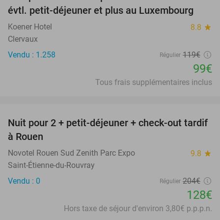
17%
évtl. petit-déjeuner et plus au Luxembourg
Koener Hotel
8.8
star
Clervaux
Vendu : 1.258
119€
Régulier
99€
Tous frais supplémentaires inclus
favorite_border
Nuit pour 2 + petit-déjeuner + check-out tardif
37%
à Rouen
Novotel Rouen Sud Zenith Parc Expo
9.8
star
Saint-Étienne-du-Rouvray
Vendu : 0
204€
Régulier
128€
Hors taxe de séjour d'environ 3,80€ p.p.p.n.