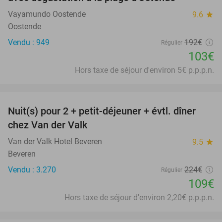
Vayamundo Oostende
9.6
star
Oostende
Vendu : 949
192€
Régulier
103€
Hors taxe de séjour d'environ 5€ p.p.p.n.
favorite_border
Nuit(s) pour 2 + petit-déjeuner + évtl. dîner
51%
chez Van der Valk
Van der Valk Hotel Beveren
9.5
star
Beveren
Vendu : 3.270
224€
Régulier
109€
Hors taxe de séjour d'environ 2,20€ p.p.p.n.