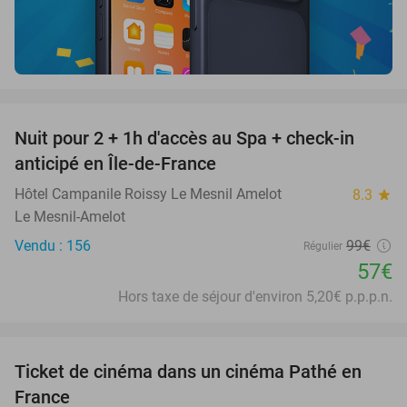
favorite_border
Nuit pour 2 + 1h d'accès au Spa + check-in
42%
anticipé en Île-de-France
Hôtel Campanile Roissy Le Mesnil Amelot
8.3
star
Le Mesnil-Amelot
Vendu : 156
99€
Régulier
57€
Hors taxe de séjour d'environ 5,20€ p.p.p.n.
favorite_border
Ticket de cinéma dans un cinéma Pathé en
40%
France