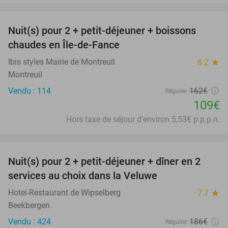
favorite_border
Nuit(s) pour 2 + petit-déjeuner + boissons
33%
chaudes en Île-de-Fance
Ibis styles Mairie de Montreuil
8.2
star
Montreuil
Vendu : 114
162€
Régulier
109€
Hors taxe de séjour d'environ 5,53€ p.p.p.n.
favorite_border
Nuit(s) pour 2 + petit-déjeuner + dîner en 2
22%
services au choix dans la Veluwe
Hotel-Restaurant de Wipselberg
7.7
star
Beekbergen
Vendu : 424
186€
Régulier