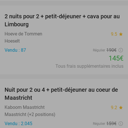
favorite_border
2 nuits pour 2 + petit-déjeuner + cava pour au
24%
Limbourg
Hoeve de Tommen
9.5
star
Hoeselt
Vendu : 87
190€
Régulier
145€
Tous frais supplémentaires inclus
favorite_border
Nuit pour 2 ou 4 + petit-déjeuner au coeur de
26%
Maastricht
Kaboom Maastricht
9.2
star
Maastricht (+2 positions)
Vendu : 2.045
159€
Régulier