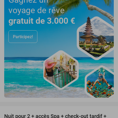
voyage de rêve
gratuit de 3.000 €
Participez!
favorite_border
Nuit pour 2 + accès Spa + check-out tardif +