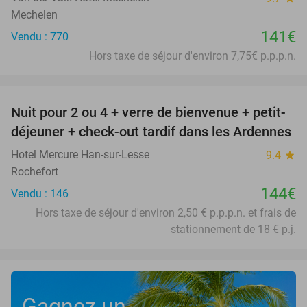
Mechelen
141€
Vendu : 770
Hors taxe de séjour d'environ 7,75€ p.p.p.n.
favorite_border
Nuit pour 2 ou 4 + verre de bienvenue + petit-
déjeuner + check-out tardif dans les Ardennes
Hotel Mercure Han-sur-Lesse
9.4
star
Rochefort
144€
Vendu : 146
Hors taxe de séjour d'environ 2,50 € p.p.p.n. et frais de
stationnement de 18 € p.j.
Gagnez un