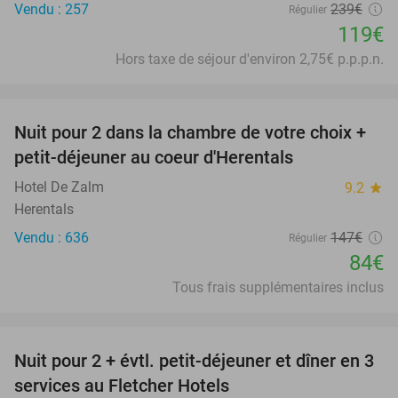
Vendu : 257
239€
Régulier
119€
Hors taxe de séjour d'environ 2,75€ p.p.p.n.
favorite_border
Nuit pour 2 dans la chambre de votre choix +
43%
petit-déjeuner au coeur d'Herentals
Hotel De Zalm
9.2
star
Herentals
Vendu : 636
147€
Régulier
84€
Tous frais supplémentaires inclus
favorite_border
Nuit pour 2 + évtl. petit-déjeuner et dîner en 3
services au Fletcher Hotels