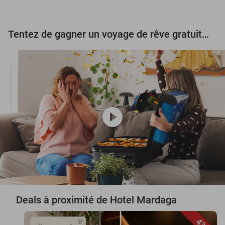
Tentez de gagner un voyage de rêve gratuit d'une valeur de 3.000 € !
play_circle
Deals à proximité de Hotel Mardaga