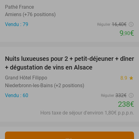
Pathé France
Amiens (+76 positions)
Vendu : 79
16
,40
€
Régulier
9
€
,90
favorite_border
Nuits luxueuses pour 2 + petit-déjeuner + dîner
28%
+ dégustation de vins en Alsace
Grand Hôtel Filippo
8.9
star
Niederbronn-les-Bains (+2 positions)
Vendu : 60
332€
Régulier
238€
Hors taxe de séjour d'environ 1,80€ p.p.p.n.