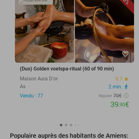
43%
favorite_border
(Duo) Golden voetspa-ritual (60 of 90 min)
Maison Aura D'or
9.7
star
As
2 min.
directions_walk
Vendu : 77
70€
Régulier
39
€
,90
Populaire auprès des habitants de Amiens: