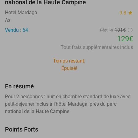
national de la Haute Campine
Hotel Mardaga
9.8
star
As
Vendu : 64
191€
Régulier
129€
Tout frais supplémentaires inclus
Temps restant:
Épuisé!
En résumé
Pour 2 personnes : nuit en chambre standard de luxe avec
petit-déjeuner inclus à l'hôtel Mardaga, près du parc
national de la Haute Campine
Points Forts