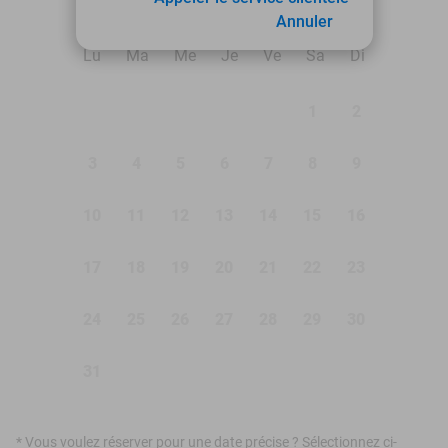
août 2026
Annuler
Lu
Ma
Me
Je
Ve
Sa
Di
1
2
3
4
5
6
7
8
9
10
11
12
13
14
15
16
17
18
19
20
21
22
23
24
25
26
27
28
29
30
31
*
Vous voulez réserver pour une date précise ? Sélectionnez ci-