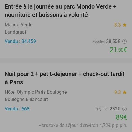
Entrée à la journée au parc Mondo Verde +
25%
nourriture et boissons à volonté
Mondo Verde
8.3
star
Landgraaf
Vendu : 34.459
28
,50
€
Régulier
21
€
,50
favorite_border
Nuit pour 2 + petit-déjeuner + check-out tardif
62%
à Paris
Hôtel Olympic Paris Boulogne
9.3
star
Boulogne-Billancourt
Vendu : 668
232€
Régulier
89€
Hors taxe de séjour d'environ 4,72€ p.p.p.n.