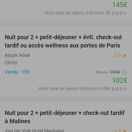
145€
Hors taxe de séjour d'environ 3€ p.p.p.n.
favorite_border
Nuit pour 2 + petit-déjeuner + évtl. check-out
38%
tardif ou accès wellness aux portes de Paris
Atypik Hôtel
8.0
star
Clichy
Vendu : 155
165€
Régulier
102€
Hors taxe de séjour d'environ 4,88€ p.p.p.n.
favorite_border
Nuit pour 2 + petit-déjeuner + check-out tardif
à Malines
Van der Valk Hotel Mechelen
9.7
star