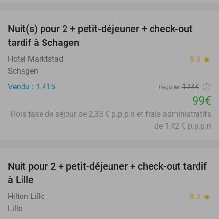
favorite_border
Nuit(s) pour 2 + petit-déjeuner + check-out
43%
tardif à Schagen
Hotel Marktstad
9.8
star
Schagen
Vendu : 1.415
174€
Régulier
99€
Hors taxe de séjour de 2,33 € p.p.p.n et frais administratifs
de 1,42 € p.p.p.n
favorite_border
Nuit pour 2 + petit-déjeuner + check-out tardif
50%
à Lille
Hilton Lille
8.9
star
Lille