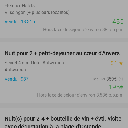
Fletcher Hotels
Vlissingen (+ plusieurs localités)
45€
Vendu : 18.315
Hors taxe de séjour d'environ 3€ p.p.p.n.
favorite_border
Nuit pour 2 + petit-déjeuner au cœur d'Anvers
46%
Secret 4-star Hotel Antwerpen
9.1
star
Antwerpen
Vendu : 987
359€
Régulier
195€
Hors taxe de séjour d'environ 3,58€ p.p.p.n.
favorite_border
Nuit(s) pour 2-4 + bouteille de vin + évtl. visite
46%
avec dégustation à la plage d'Ostende