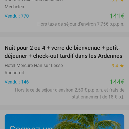
Mechelen
141€
Vendu : 770
Hors taxe de séjour d'environ 7,75€ p.p.p.n.
favorite_border
Nuit pour 2 ou 4 + verre de bienvenue + petit-
déjeuner + check-out tardif dans les Ardennes
Hotel Mercure Han-sur-Lesse
9.4
star
Rochefort
144€
Vendu : 146
Hors taxe de séjour d'environ 2,50 € p.p.p.n. et frais de
stationnement de 18 € p.j.