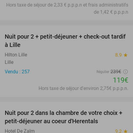
Hors taxe de séjour de 2,33 € p.p.p.n et frais administratifs
de 1,42 € p.p.p.n
favorite_border
Nuit pour 2 + petit-déjeuner + check-out tardif
50%
à Lille
Hilton Lille
8.9
star
Lille
Vendu : 257
239€
Régulier
119€
Hors taxe de séjour d'environ 2,75€ p.p.p.n.
favorite_border
Nuit pour 2 dans la chambre de votre choix +
43%
petit-déjeuner au coeur d'Herentals
Hotel De Zalm
9.2
star