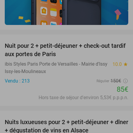
favorite_border
Nuit pour 2 + petit-déjeuner + check-out tardif
43%
aux portes de Paris
ibis Styles Paris Porte de Versailles - Mairie d'Issy
10.0
star
Issy-les-Moulineaux
Vendu : 213
150€
Régulier
85€
Hors taxe de séjour d'environ 5,53€ p.p.p.n.
favorite_border
Nuits luxueuses pour 2 + petit-déjeuner + dîner
28%
+ dégustation de vins en Alsace