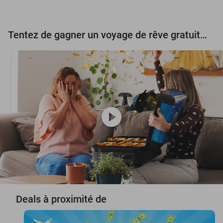
Tentez de gagner un voyage de rêve gratuit d'une valeur de 3.000 € !
play_circle
Deals à proximité de