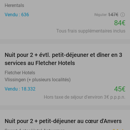
Herentals
Vendu : 636
147€
Régulier
84€
Tous frais supplémentaires inclus
favorite_border
Nuit pour 2 + évtl. petit-déjeuner et dîner en 3
services au Fletcher Hotels
Fletcher Hotels
Vlissingen (+ plusieurs localités)
45€
Vendu : 18.332
Hors taxe de séjour d'environ 3€ p.p.p.n.
favorite_border
Nuit pour 2 + petit-déjeuner au cœur d'Anvers
46%