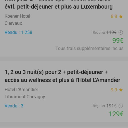
17%
évtl. petit-déjeuner et plus au Luxembourg
Koener Hotel
8.8
star
Clervaux
Vendu : 1.258
119€
Régulier
99€
Tous frais supplémentaires inclus
favorite_border
1, 2 ou 3 nuit(s) pour 2 + petit-déjeuner +
32%
NEW
accès au wellness et plus à l'Hôtel L'Amandier
TODAY
Hôtel L'Amandier
9.9
star
Libramont-Chevigny
Vendu : 3
191€
Régulier
129€
favorite_border