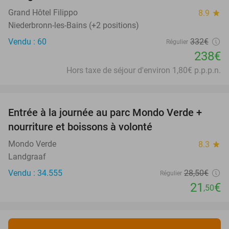
Grand Hôtel Filippo
8.9
star
Niederbronn-les-Bains (+2 positions)
Vendu : 60
332€
Régulier
238€
Hors taxe de séjour d'environ 1,80€ p.p.p.n.
favorite_border
Entrée à la journée au parc Mondo Verde +
25%
nourriture et boissons à volonté
Mondo Verde
8.3
star
Landgraaf
Vendu : 34.555
28
,50
€
Régulier
21
€
,50