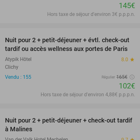
145€
Hors taxe de séjour d'environ 3€ p.p.p.n.
favorite_border
Nuit pour 2 + petit-déjeuner + évtl. check-out
38%
tardif ou accès wellness aux portes de Paris
Atypik Hôtel
8.0
star
Clichy
Vendu : 155
165€
Régulier
102€
Hors taxe de séjour d'environ 4,88€ p.p.p.n.
favorite_border
Nuit pour 2 + petit-déjeuner + check-out tardif
à Malines
Van der Valk Hotel Mechelen
9.7
star