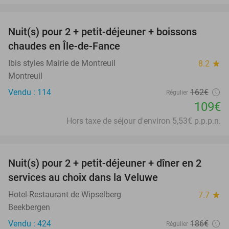
favorite_border
Nuit(s) pour 2 + petit-déjeuner + boissons
33%
chaudes en Île-de-Fance
Ibis styles Mairie de Montreuil
8.2
star
Montreuil
Vendu : 114
162€
Régulier
109€
Hors taxe de séjour d'environ 5,53€ p.p.p.n.
favorite_border
Nuit(s) pour 2 + petit-déjeuner + dîner en 2
22%
services au choix dans la Veluwe
Hotel-Restaurant de Wipselberg
7.7
star
Beekbergen
Vendu : 424
186€
Régulier