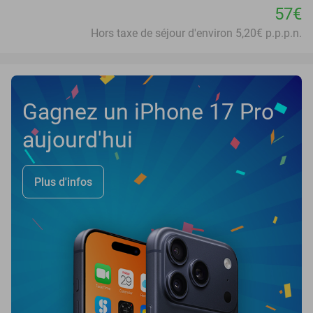
57€
Hors taxe de séjour d'environ 5,20€ p.p.p.n.
Gagnez un iPhone 17 Pro
aujourd'hui
Plus d'infos