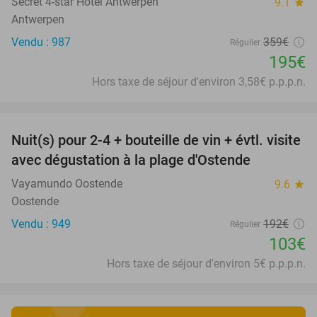
Secret 4-star Hotel Antwerpen
9.1
star
Antwerpen
Vendu : 987
359€
Régulier
195€
Hors taxe de séjour d'environ 3,58€ p.p.p.n.
favorite_border
Nuit(s) pour 2-4 + bouteille de vin + évtl. visite
46%
avec dégustation à la plage d'Ostende
Vayamundo Oostende
9.6
star
Oostende
Vendu : 949
192€
Régulier
103€
Hors taxe de séjour d'environ 5€ p.p.p.n.