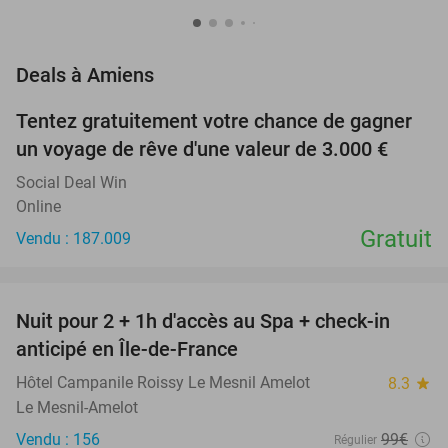
favorite_border
Deals à Amiens
Tentez gratuitement votre chance de gagner
un voyage de rêve d'une valeur de 3.000 €
Social Deal Win
Online
Gratuit
Vendu : 187.009
favorite_border
Nuit pour 2 + 1h d'accès au Spa + check-in
42%
anticipé en Île-de-France
Hôtel Campanile Roissy Le Mesnil Amelot
8.3
star
Le Mesnil-Amelot
Vendu : 156
99€
Régulier