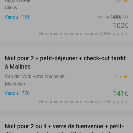
Atypik Hôtel
8.0
star
Clichy
Vendu : 155
165€
Régulier
102€
Hors taxe de séjour d'environ 4,88€ p.p.p.n.
favorite_border
Nuit pour 2 + petit-déjeuner + check-out tardif
à Malines
Van der Valk Hotel Mechelen
9.7
star
Mechelen
141€
Vendu : 770
Hors taxe de séjour d'environ 7,75€ p.p.p.n.
favorite_border
Nuit pour 2 ou 4 + verre de bienvenue + petit-