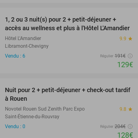
favorite_border
1, 2 ou 3 nuit(s) pour 2 + petit-déjeuner +
32%
NEW
accès au wellness et plus à l'Hôtel L'Amandier
TODAY
Hôtel L'Amandier
9.9
star
Libramont-Chevigny
Vendu : 6
191€
Régulier
129€
favorite_border
Nuit pour 2 + petit-déjeuner + check-out tardif
37%
à Rouen
Novotel Rouen Sud Zenith Parc Expo
9.8
star
Saint-Étienne-du-Rouvray
Vendu : 0
204€
Régulier
128€