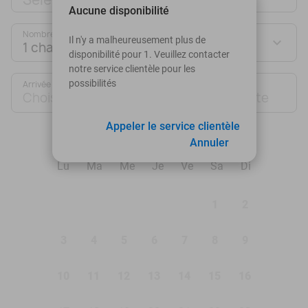
Aucune disponibilité
Nombre de chambres :
Il n'y a malheureusement plus de
1 chambre
disponibilité pour 1. Veuillez contacter
notre service clientèle pour les
possibilités
Arrivée
Départ
Choisir une date
Choisir une date
Appeler le service clientèle
août 2026
Annuler
Lu
Ma
Me
Je
Ve
Sa
Di
1
2
3
4
5
6
7
8
9
10
11
12
13
14
15
16