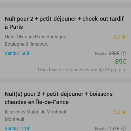
favorite_border
Nuit pour 2 + petit-déjeuner + check-out tardif
62%
à Paris
Hôtel Olympic Paris Boulogne
9.3
star
Boulogne-Billancourt
Vendu : 668
232€
Régulier
89€
Hors taxe de séjour d'environ 4,72€ p.p.p.n.
favorite_border
Nuit(s) pour 2 + petit-déjeuner + boissons
33%
chaudes en Île-de-Fance
Ibis styles Mairie de Montreuil
8.2
star
Montreuil
Vendu : 114
162€
Régulier