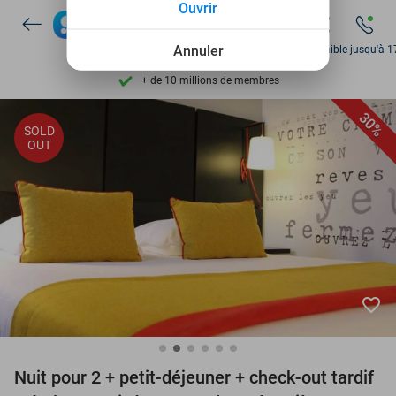
Ouvrir
Disponible 7 jours par semaine
Annuler
Disponible jusqu'à 1
+ de 10 millions de membres
9,4
basé sur
206 305 avis
Découvrez + de 15.000 deals
30%
SOLD
OUT
Disponible 7 jours par semaine
+ de 10 millions de membres
favorite_border
Nuit pour 2 + petit-déjeuner + check-out tardif