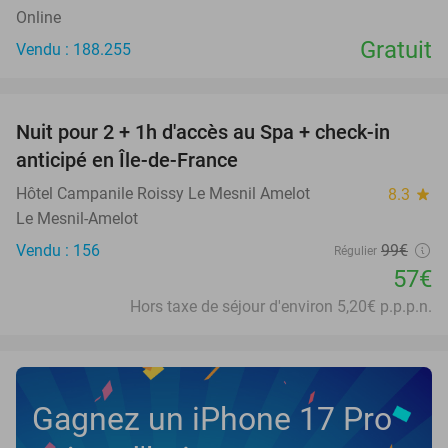
Online
Gratuit
Vendu : 188.255
favorite_border
Nuit pour 2 + 1h d'accès au Spa + check-in
42%
anticipé en Île-de-France
Hôtel Campanile Roissy Le Mesnil Amelot
8.3
star
Le Mesnil-Amelot
Vendu : 156
99€
Régulier
57€
Hors taxe de séjour d'environ 5,20€ p.p.p.n.
Gagnez un iPhone 17 Pro