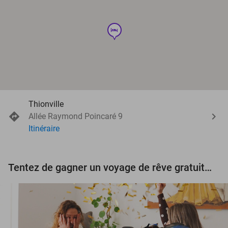
hotel
Thionville
Allée Raymond Poincaré 9
Itinéraire
Tentez de gagner un voyage de rêve gratuit d'une valeur de 3.000 € !