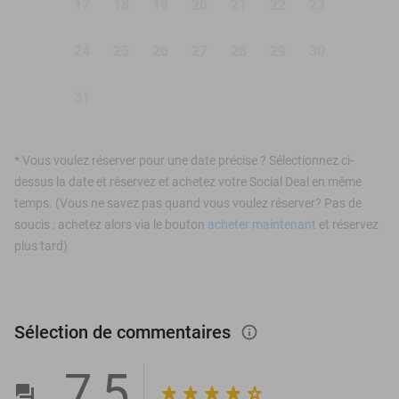
17
18
19
20
21
22
23
24
25
26
27
28
29
30
31
*
Vous voulez réserver pour une date précise ? Sélectionnez ci-
dessus la date et réservez et achetez votre Social Deal en même
temps. (Vous ne savez pas quand vous voulez réserver? Pas de
soucis : achetez alors via le bouton
acheter maintenant
et réservez
plus tard)
Sélection de commentaires
info_outlined
7,5