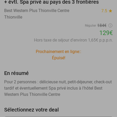
+ évtl. Spa privé au pays des 3 frontières
Best Western Plus Thionville Centre
7.5
star
Thionville
184€
Régulier
129€
Hors taxe de séjour d'environ 1,65€ p.p.p.n.
Prochainement en ligne::
Épuisé!
En résumé
Pour 2 personnes : délicieuse nuit, petit-déjeuner, check-out
tardif et éventuellement Spa privé inclus à l'hôtel Best
Western Plus Thionville Centre
Sélectionnez votre deal