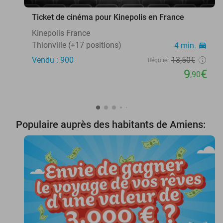
Ticket de cinéma pour Kinepolis en France
Kinepolis France
Thionville (+17 positions)
4 min.
directions_car
Vendu : 900
13
,50
€
Régulier
9
€
,90
Populaire auprès des habitants de Amiens: