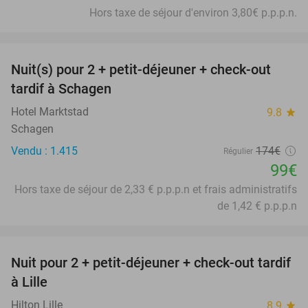
Hors taxe de séjour d'environ 3,80€ p.p.p.n.
favorite_border
Nuit(s) pour 2 + petit-déjeuner + check-out
43%
tardif à Schagen
Hotel Marktstad
9.8
star
Schagen
Vendu : 1.415
174€
Régulier
99€
Hors taxe de séjour de 2,33 € p.p.p.n et frais administratifs
de 1,42 € p.p.p.n
favorite_border
Nuit pour 2 + petit-déjeuner + check-out tardif
50%
à Lille
Hilton Lille
8.9
star