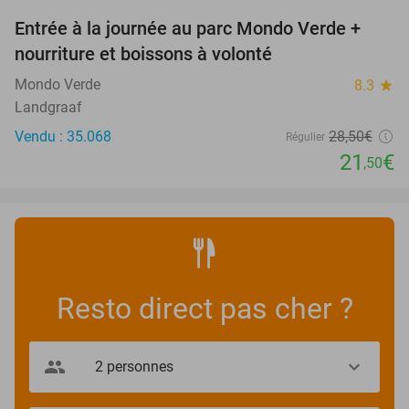
Entrée à la journée au parc Mondo Verde +
25%
nourriture et boissons à volonté
Mondo Verde
8.3
star
Landgraaf
Vendu : 35.068
28
,50
€
Régulier
21
€
,50
Resto direct pas cher ?