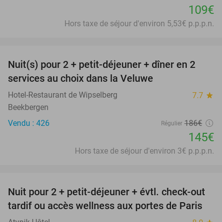
109€
Hors taxe de séjour d'environ 5,53€ p.p.p.n.
favorite_border
Nuit(s) pour 2 + petit-déjeuner + dîner en 2
22%
services au choix dans la Veluwe
Hotel-Restaurant de Wipselberg
7.7
star
Beekbergen
Vendu : 426
186€
Régulier
145€
Hors taxe de séjour d'environ 3€ p.p.p.n.
favorite_border
Nuit pour 2 + petit-déjeuner + évtl. check-out
38%
tardif ou accès wellness aux portes de Paris