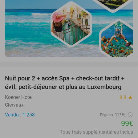
favorite_border
Nuit pour 2 + accès Spa + check-out tardif +
17%
évtl. petit-déjeuner et plus au Luxembourg
Koener Hotel
8.8
star
Clervaux
Vendu : 1.258
119€
Régulier
99€
Tous frais supplémentaires inclus