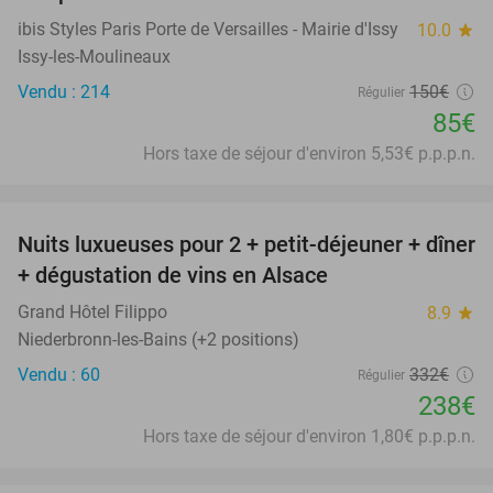
ibis Styles Paris Porte de Versailles - Mairie d'Issy
10.0
star
Issy-les-Moulineaux
Vendu : 214
150€
Régulier
85€
Hors taxe de séjour d'environ 5,53€ p.p.p.n.
favorite_border
Nuits luxueuses pour 2 + petit-déjeuner + dîner
28%
+ dégustation de vins en Alsace
Grand Hôtel Filippo
8.9
star
Niederbronn-les-Bains (+2 positions)
Vendu : 60
332€
Régulier
238€
Hors taxe de séjour d'environ 1,80€ p.p.p.n.
favorite_border