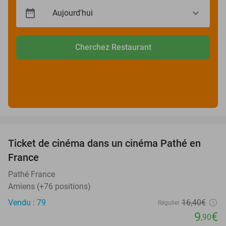
Cherchez Restaurant
favorite_border
Ticket de cinéma dans un cinéma Pathé en
40%
France
Pathé France
Amiens (+76 positions)
Vendu : 79
16
,40
€
Régulier
9
€
,90