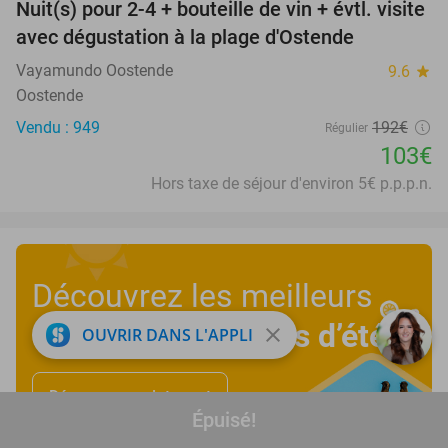
Nuit(s) pour 2-4 + bouteille de vin + évtl. visite
46%
avec dégustation à la plage d'Ostende
Vayamundo Oostende
9.6
star
Oostende
Vendu : 949
192€
Régulier
103€
Hors taxe de séjour d'environ 5€ p.p.p.n.
Découvrez les meilleurs
deals des vacances d’été
!
close
OUVRIR DANS L'APPLI
Découvrez maintenant
Épuisé!