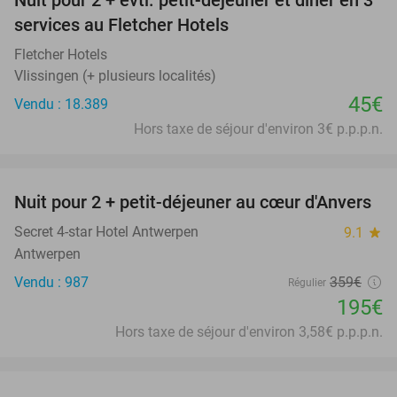
Nuit pour 2 + évtl. petit-déjeuner et dîner en 3
services au Fletcher Hotels
Fletcher Hotels
Vlissingen (+ plusieurs localités)
45€
Vendu : 18.389
Hors taxe de séjour d'environ 3€ p.p.p.n.
favorite_border
Nuit pour 2 + petit-déjeuner au cœur d'Anvers
46%
Secret 4-star Hotel Antwerpen
9.1
star
Antwerpen
Vendu : 987
359€
Régulier
195€
Hors taxe de séjour d'environ 3,58€ p.p.p.n.
favorite_border