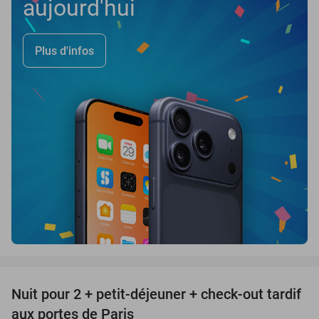
aujourd'hui
Plus d'infos
favorite_border
Nuit pour 2 + petit-déjeuner + check-out tardif
43%
aux portes de Paris