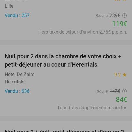
Lille
Vendu : 257
239€
Régulier
119€
Hors taxe de séjour d'environ 2,75€ p.p.p.n.
favorite_border
Nuit pour 2 dans la chambre de votre choix +
43%
petit-déjeuner au coeur d'Herentals
Hotel De Zalm
9.2
star
Herentals
Vendu : 636
147€
Régulier
84€
Tous frais supplémentaires inclus
favorite_border