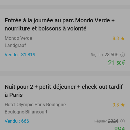
favorite_border
Entrée à la journée au parc Mondo Verde +
25%
nourriture et boissons à volonté
Mondo Verde
8.3
star
Landgraaf
Vendu : 31.819
28
,50
€
Régulier
21
€
,50
favorite_border
Nuit pour 2 + petit-déjeuner + check-out tardif
62%
à Paris
Hôtel Olympic Paris Boulogne
9.3
star
Boulogne-Billancourt
Vendu : 666
232€
Régulier
89€