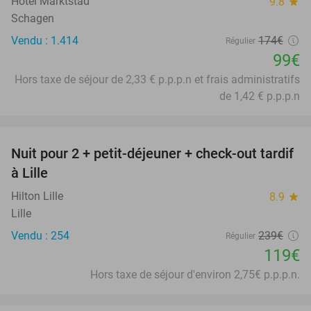
Hotel Marktstad
9.8
star
Schagen
Vendu : 1.414
174€
Régulier
99€
Hors taxe de séjour de 2,33 € p.p.p.n et frais administratifs
de 1,42 € p.p.p.n
favorite_border
Nuit pour 2 + petit-déjeuner + check-out tardif
50%
à Lille
Hilton Lille
8.9
star
Lille
Vendu : 254
239€
Régulier
119€
Hors taxe de séjour d'environ 2,75€ p.p.p.n.
favorite_border