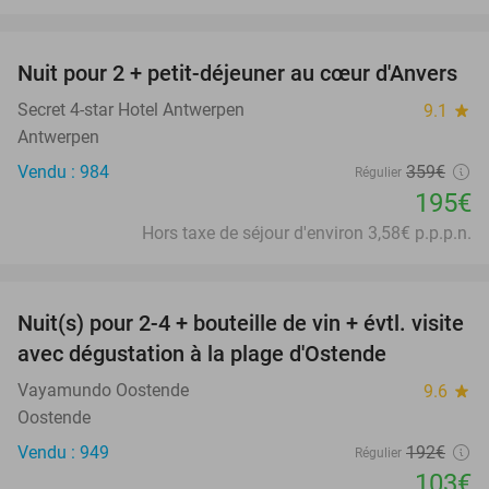
favorite_border
Nuit pour 2 + petit-déjeuner au cœur d'Anvers
46%
Secret 4-star Hotel Antwerpen
9.1
star
Antwerpen
Vendu : 984
359€
Régulier
195€
Hors taxe de séjour d'environ 3,58€ p.p.p.n.
favorite_border
Nuit(s) pour 2-4 + bouteille de vin + évtl. visite
46%
avec dégustation à la plage d'Ostende
Vayamundo Oostende
9.6
star
Oostende
Vendu : 949
192€
Régulier
103€