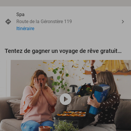
Spa
Route de la Géronstère 119
Itinéraire
Tentez de gagner un voyage de rêve gratuit d'une valeur de 3.000 € !
play_circle