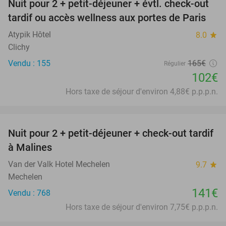
Nuit pour 2 + petit-déjeuner + évtl. check-out
38%
tardif ou accès wellness aux portes de Paris
Atypik Hôtel
8.0
star
Clichy
Vendu : 155
165€
Régulier
102€
Hors taxe de séjour d'environ 4,88€ p.p.p.n.
favorite_border
Nuit pour 2 + petit-déjeuner + check-out tardif
à Malines
Van der Valk Hotel Mechelen
9.7
star
Mechelen
141€
Vendu : 768
Hors taxe de séjour d'environ 7,75€ p.p.p.n.
favorite_border