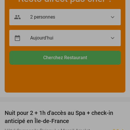
Cherchez Restaurant
favorite_border
Nuit pour 2 + 1h d'accès au Spa + check-in
42%
anticipé en Île-de-France