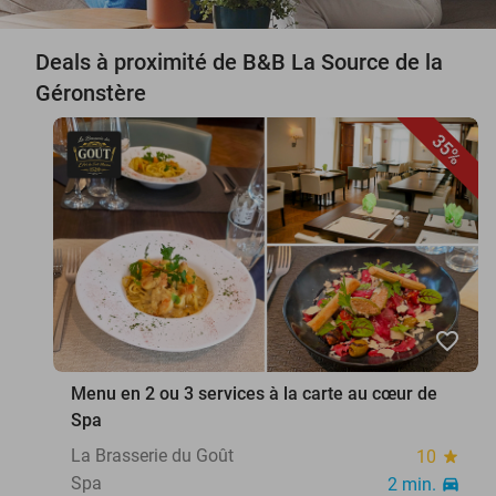
Deals à proximité de B&B La Source de la
Géronstère
35%
favorite_border
Menu en 2 ou 3 services à la carte au cœur de
Spa
La Brasserie du Goût
10
star
Spa
2 min.
directions_car