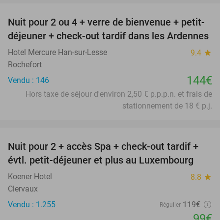
Nuit pour 2 ou 4 + verre de bienvenue + petit-
déjeuner + check-out tardif dans les Ardennes
Hotel Mercure Han-sur-Lesse
9.4
star
Rochefort
144€
Vendu : 146
Hors taxe de séjour d'environ 2,50 € p.p.p.n. et frais de
stationnement de 18 € p.j.
favorite_border
Nuit pour 2 + accès Spa + check-out tardif +
17%
évtl. petit-déjeuner et plus au Luxembourg
Koener Hotel
8.8
star
Clervaux
Vendu : 1.255
119€
Régulier
99€