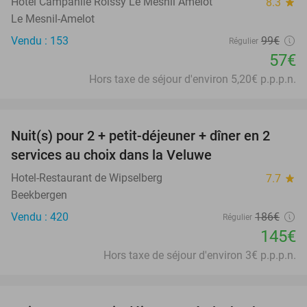
Hôtel Campanile Roissy Le Mesnil Amelot
8.3
star
Le Mesnil-Amelot
Vendu : 153
99€
Régulier
57€
Hors taxe de séjour d'environ 5,20€ p.p.p.n.
favorite_border
Nuit(s) pour 2 + petit-déjeuner + dîner en 2
22%
services au choix dans la Veluwe
Hotel-Restaurant de Wipselberg
7.7
star
Beekbergen
Vendu : 420
186€
Régulier
145€
Hors taxe de séjour d'environ 3€ p.p.p.n.
favorite_border