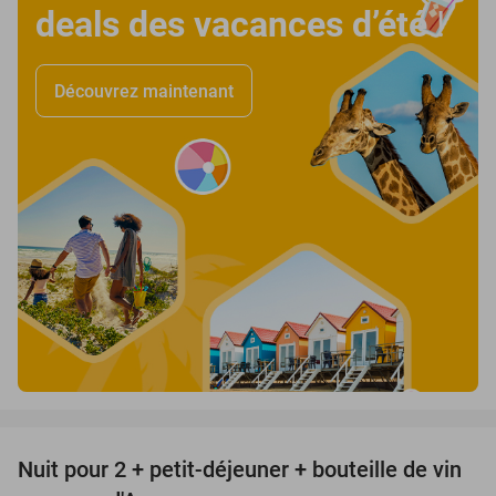
deals des vacances d’été
!
Découvrez maintenant
favorite_border
Nuit pour 2 + petit-déjeuner + bouteille de vin
31%