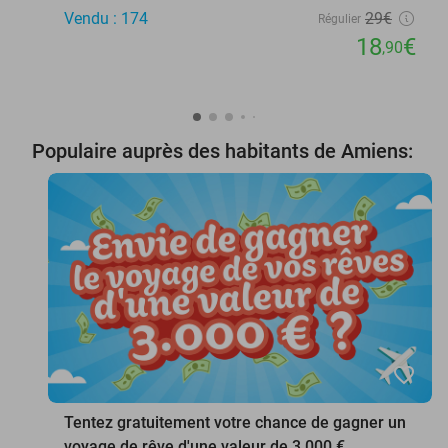
Vendu : 174
29€
Régulier
18
€
,90
Populaire auprès des habitants de Amiens:
favorite_border
Tentez gratuitement votre chance de gagner un
voyage de rêve d'une valeur de 3.000 €