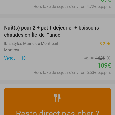
Hors taxe de séjour d'environ 4,72€ p.p.p.n.
favorite_border
Nuit(s) pour 2 + petit-déjeuner + boissons
33%
chaudes en Île-de-Fance
Ibis styles Mairie de Montreuil
8.2
star
Montreuil
Vendu : 110
162€
Régulier
109€
Hors taxe de séjour d'environ 5,53€ p.p.p.n.
Resto direct pas cher ?