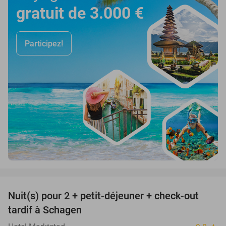
gratuit de 3.000 €
Participez!
favorite_border
Nuit(s) pour 2 + petit-déjeuner + check-out
43%
tardif à Schagen