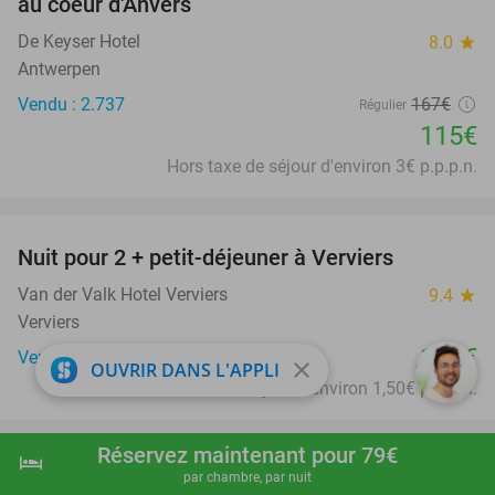
au coeur d'Anvers
De Keyser Hotel
8.0
star
Antwerpen
Vendu : 2.737
167€
Régulier
115€
Hors taxe de séjour d'environ 3€ p.p.p.n.
favorite_border
Nuit pour 2 + petit-déjeuner à Verviers
Van der Valk Hotel Verviers
9.4
star
Verviers
126€
Vendu : 411
close
OUVRIR DANS L'APPLI
Hors taxe de séjour d'environ 1,50€ p.p.p.n.
favorite_border
Réservez maintenant pour 79€
hotel
shopping_cart
Réserver maintenant
navigate_next
Carte-cadeau Social Deal de 5 à 100 euros
par chambre, par nuit