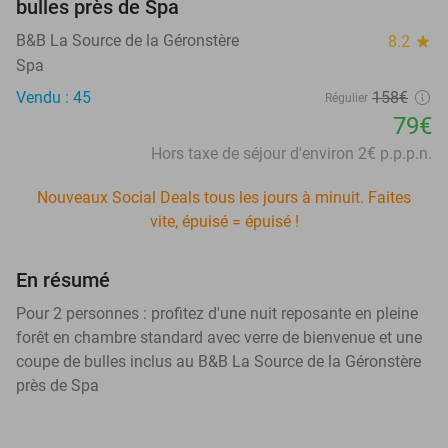
bulles près de Spa
B&B La Source de la Géronstère
8.2
star
Spa
Vendu : 45
158€
Régulier
79€
Hors taxe de séjour d'environ 2€ p.p.p.n.
Nouveaux Social Deals tous les jours à minuit. Faites
vite, épuisé = épuisé !
En résumé
Pour 2 personnes : profitez d'une nuit reposante en pleine
forêt en chambre standard avec verre de bienvenue et une
coupe de bulles inclus au B&B La Source de la Géronstère
près de Spa