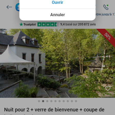
Ouvrir
Disponible 7 jours par semaine
+ de 10 millions de membres
Annuler
Disponible jusqu'à 1
9,4
basé sur
205 872 avis
Découvrez + de 15.000 deals
50%
Disponible 7 jours par semaine
+ de 10 millions de membres
favorite_border
Nuit pour 2 + verre de bienvenue + coupe de