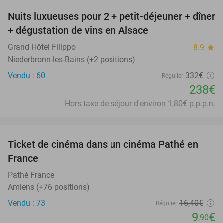
Nuits luxueuses pour 2 + petit-déjeuner + dîner
28%
+ dégustation de vins en Alsace
Grand Hôtel Filippo
8.9
star
Niederbronn-les-Bains (+2 positions)
Vendu : 60
332€
Régulier
238€
Hors taxe de séjour d'environ 1,80€ p.p.p.n.
favorite_border
Ticket de cinéma dans un cinéma Pathé en
40%
France
Pathé France
Amiens (+76 positions)
Vendu : 73
16
,40
€
Régulier
9
€
,90