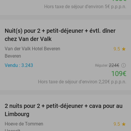
Hors taxe de séjour d'environ 5€ p.p.p.n.
favorite_border
Nuit(s) pour 2 + petit-déjeuner + évtl. dîner
51%
chez Van der Valk
Van der Valk Hotel Beveren
9.5
star
Beveren
Vendu : 3.243
224€
Régulier
109€
Hors taxe de séjour d'environ 2,20€ p.p.p.n.
favorite_border
2 nuits pour 2 + petit-déjeuner + cava pour au
24%
Limbourg
Hoeve de Tommen
9.5
star