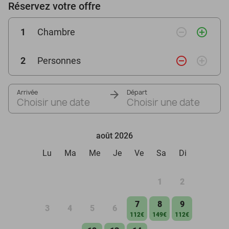
Réservez votre offre
remove_circle_outline
add_circle_outline
1
Chambre
remove_circle_outline
add_circle_outline
2
Personnes
Arrivée
Départ
Choisir une date
Choisir une date
août 2026
Lu
Ma
Me
Je
Ve
Sa
Di
1
2
7
8
9
3
4
5
6
112€
149€
112€