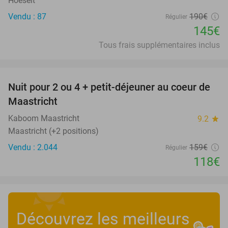
Hoeselt
Vendu : 87
190€
Régulier
145€
Tous frais supplémentaires inclus
favorite_border
Nuit pour 2 ou 4 + petit-déjeuner au coeur de
26%
Maastricht
Kaboom Maastricht
9.2
star
Maastricht (+2 positions)
Vendu : 2.044
159€
Régulier
118€
Découvrez les meilleurs