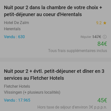
Nuit pour 2 dans la chambre de votre choix +
43%
petit-déjeuner au coeur d'Herentals
Hotel De Zalm
9.2
star
Herentals
Vendu : 630
147€
Régulier
84€
Tous frais supplémentaires inclus
favorite_border
Nuit pour 2 + évtl. petit-déjeuner et dîner en 3
services au Fletcher Hotels
Fletcher Hotels
Vlissingen (+ plusieurs localités)
45€
Vendu : 17.965
Hors taxe de séjour d'environ 3€ p.p.p.n.