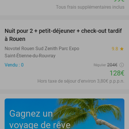
Tous frais supplémentaires inclus
favorite_border
Nuit pour 2 + petit-déjeuner + check-out tardif
37%
à Rouen
Novotel Rouen Sud Zenith Parc Expo
9.8
star
Saint-Étienne-du-Rouvray
Vendu : 0
204€
Régulier
128€
Hors taxe de séjour d'environ 3,80€ p.p.p.n.
Gagnez un
voyage de rêve